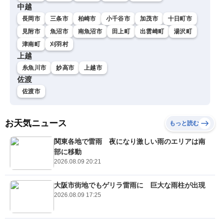
中越
長岡市
三条市
柏崎市
小千谷市
加茂市
十日町市
見附市
魚沼市
南魚沼市
田上町
出雲崎町
湯沢町
津南町
刈羽村
上越
糸魚川市
妙高市
上越市
佐渡
佐渡市
お天気ニュース
もっと読む
関東各地で雷雨 夜になり激しい雨のエリアは南
部に移動
2026.08.09 20:21
大阪市街地でもゲリラ雷雨に 巨大な雨柱が出現
2026.08.09 17:25