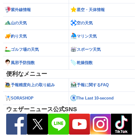
紫外線情報
星空・天体情報
山の天気
空の天気
釣り天気
マリン天気
ゴルフ場の天気
スポーツ天気
風邪予防指数
乾燥指数
便利なメニュー
予報精度向上の取り組み
予報に関するFAQ
SORASHOP
The Last 10-second
ウェザーニュース公式SNS