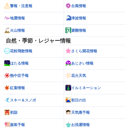
警報・注意報
台風情報
地震情報
津波情報
火山情報
避難情報
自然・季節・レジャー情報
花粉飛散情報
さくら開花情報
ほたる情報
あじさい情報
熱中症予報
花火天気
紅葉情報
イルミネーション
スキー＆スノボ
初日の出
初詣
天気痛予報
服装予報
お洗濯情報