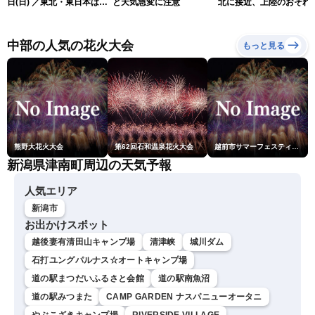
日(日) ／東北・東日本は急
と天気急変に注意
北に接近、上陸のおそれ
な雷雨に注意〈ウェザーニ
（9日15時更新）
ュースLiVEムーン・駒木結
衣／芳野達郎〉
中部の人気の花火大会
もっと見る
熊野大花火大会
第62回石和温泉花火大会
越前市サマーフェスティバル花火大会
新潟県津南町周辺の天気予報
人気エリア
新潟市
お出かけスポット
越後妻有清田山キャンプ場
清津峡
城川ダム
石打ユングパルナス☆オートキャンプ場
道の駅まつだいふるさと会館
道の駅南魚沼
道の駅みつまた
CAMP GARDEN ナスパニューオータニ