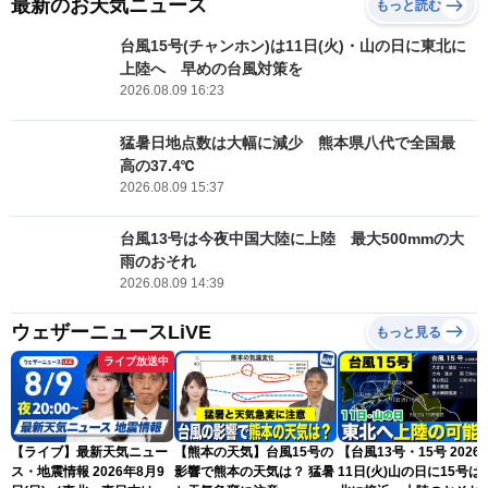
最新のお天気ニュース
もっと読む
台風15号(チャンホン)は11日(火)・山の日に東北に
上陸へ 早めの台風対策を
2026.08.09 16:23
猛暑日地点数は大幅に減少 熊本県八代で全国最
高の37.4℃
2026.08.09 15:37
台風13号は今夜中国大陸に上陸 最大500mmの大
雨のおそれ
2026.08.09 14:39
ウェザーニュースLiVE
もっと見る
ライブ放送中
【ライブ】最新天気ニュー
【熊本の天気】台風15号の
【台風13号・15号 2026
ス・地震情報 2026年8月9
影響で熊本の天気は？ 猛暑
11日(火)山の日に15号は