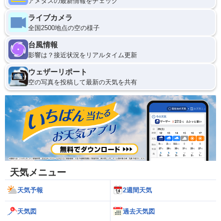
アメダスの最新情報をチェック
ライブカメラ
全国2500地点の空の様子
台風情報
影響は？接近状況をリアルタイム更新
ウェザーリポート
空の写真を投稿して最新の天気を共有
天気メニュー
天気予報
2週間天気
天気図
過去天気図