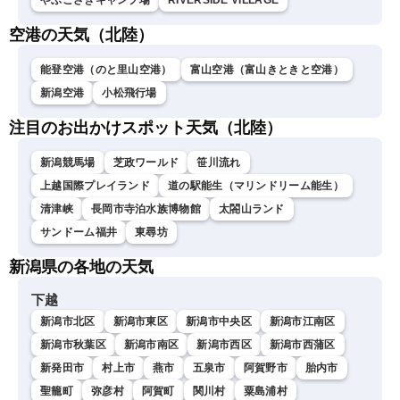
やぶこざきキャンプ場
RIVERSIDE VILLAGE
空港の天気（北陸）
能登空港（のと里山空港）
富山空港（富山きときと空港）
新潟空港
小松飛行場
注目のお出かけスポット天気（北陸）
新潟競馬場
芝政ワールド
笹川流れ
上越国際プレイランド
道の駅能生（マリンドリーム能生）
清津峡
長岡市寺泊水族博物館
太閤山ランド
サンドーム福井
東尋坊
新潟県の各地の天気
下越
新潟市北区
新潟市東区
新潟市中央区
新潟市江南区
新潟市秋葉区
新潟市南区
新潟市西区
新潟市西蒲区
新発田市
村上市
燕市
五泉市
阿賀野市
胎内市
聖籠町
弥彦村
阿賀町
関川村
粟島浦村