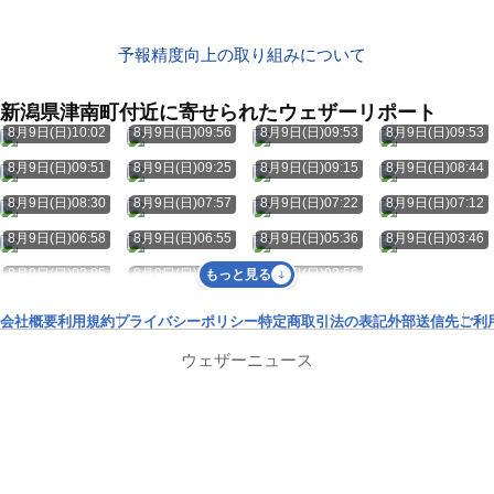
予報精度向上の取り組みについて
新潟県津南町付近に寄せられたウェザーリポート
8月9日(日)10:02
8月9日(日)09:56
8月9日(日)09:53
8月9日(日)09:53
8月9日(日)09:51
8月9日(日)09:25
8月9日(日)09:15
8月9日(日)08:44
8月9日(日)08:30
8月9日(日)07:57
8月9日(日)07:22
8月9日(日)07:12
8月9日(日)06:58
8月9日(日)06:55
8月9日(日)05:36
8月9日(日)03:46
8月9日(日)03:05
8月9日(日)02:59
8月9日(日)02:56
もっと見る
会社概要
利用規約
プライバシーポリシー
特定商取引法の表記
外部送信先
ご利
ウェザーニュース