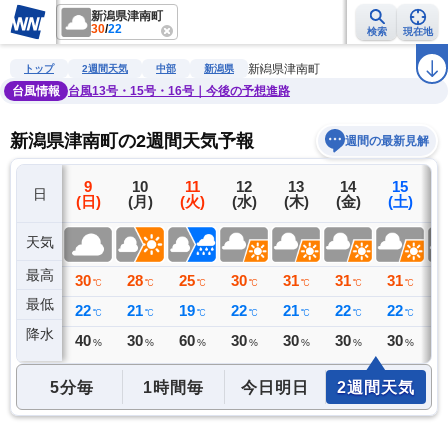
新潟県津南町
30
/
22
検索
現在地
雨雲レーダー
台風情報
地震情報
警報・注意報
2週間天気
ラ
新潟県津南町
トップ
2週間天気
中部
新潟県
台風情報
台風13号・15号・16号｜今後の予想進路
新潟県津南町の2週間天気予報
週間の最新見解
8
9
10
11
12
13
14
15
日
(土)
(日)
(月)
(火)
(水)
(木)
(金)
(土)
(
天気
最高
32
30
28
25
30
31
31
31
3
℃
℃
℃
℃
℃
℃
℃
℃
最低
23
22
21
19
22
21
22
22
2
℃
℃
℃
℃
℃
℃
℃
℃
降水
37
40
30
60
30
30
30
30
3
ミリ
%
%
%
%
%
%
%
5分毎
1時間毎
今日明日
2週間天気