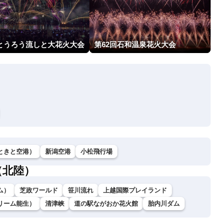
回とうろう流しと大花火大会
第62回石和温泉花火大会
ときと空港）
新潟空港
小松飛行場
（北陸）
ム）
芝政ワールド
笹川流れ
上越国際プレイランド
リーム能生）
清津峡
道の駅ながおか花火館
胎内川ダム