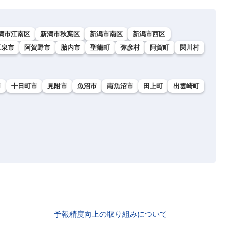
潟市江南区
新潟市秋葉区
新潟市南区
新潟市西区
五泉市
阿賀野市
胎内市
聖籠町
弥彦村
阿賀町
関川村
市
十日町市
見附市
魚沼市
南魚沼市
田上町
出雲崎町
予報精度向上の取り組みについて