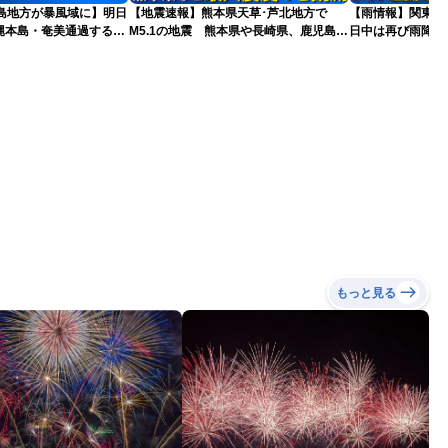
東島地方が暴風域に】明日
【地震速報】熊本県天草･芦北地方で
【雨情報】関東
縄本島・奄美通過する見
M5.1の地震 熊本県や長崎県、鹿児島県
日中は再び雨降り
を※8月6日10時更新
で震度4を観測
もっと見る