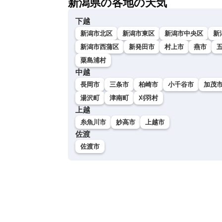
新潟県の各地の天気
下越
新潟市北区
新潟市東区
新潟市中央区
新
新潟市西蒲区
新発田市
村上市
燕市
粟島浦村
中越
長岡市
三条市
柏崎市
小千谷市
加茂
湯沢町
津南町
刈羽村
上越
糸魚川市
妙高市
上越市
佐渡
佐渡市