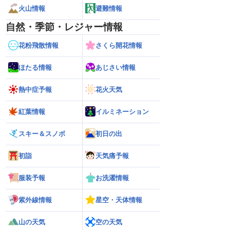
火山情報
避難情報
自然・季節・レジャー情報
花粉飛散情報
さくら開花情報
ほたる情報
あじさい情報
熱中症予報
花火天気
紅葉情報
イルミネーション
スキー＆スノボ
初日の出
初詣
天気痛予報
服装予報
お洗濯情報
紫外線情報
星空・天体情報
山の天気
空の天気