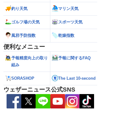
は通勤通学時も弱い雨
【台風15号】日本の東の海上に近づいて
【台風13号】沖
釣り天気
マリン天気
やすい
くる可能性 今後の進路に注意（6日3時
接近前から荒天のお
更新）
ゴルフ場の天気
スポーツ天気
風邪予防指数
乾燥指数
便利なメニュー
予報精度向上の取り
予報に関するFAQ
組み
SORASHOP
The Last 10-second
ウェザーニュース公式SNS