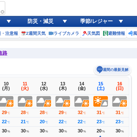
防災・減災
季節/レジャー
報・注意報
2週間天気
ライブカメラ
天気図
避難情報
進路
週間の最新見解
10
11
12
13
14
15
16
(月)
(火)
(水)
(木)
(金)
(土)
(日)
29
28
28
29
32
31
31
3
℃
℃
℃
℃
℃
℃
℃
22
21
20
22
22
23
23
2
℃
℃
℃
℃
℃
℃
℃
30
30
30
30
30
20
30
3
%
%
%
%
%
%
%