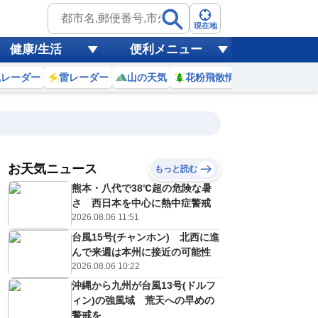
現在地
健康/生活
便利メニュー
風レーダー
雷レーダー
山の天気
花粉飛散情報
世界天気
お天気ニュース
もっと読む
17
18
19
20
熊本・八代で38℃超の危険な暑
(月)
(火)
(水)
(木)
予報の
さ 西日本を中心に熱中症警戒
D
C
D
C
信頼度
高
2026.08.06 11:51
A
台風15号(チャンホン) 北西に進
B
C
んで来週は本州に接近の可能性
0
31
30
30
D
℃
℃
℃
℃
2026.08.06 10:22
E
3
23
22
22
低
℃
℃
沖縄から九州が台風13号(ドルフ
℃
℃
？
ィン)の強風域 荒天への早めの
0
10
30
20
%
%
%
%
警戒を