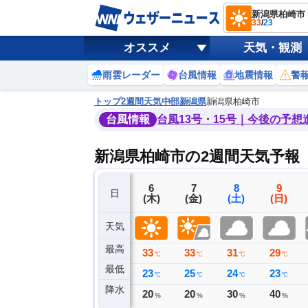
新潟県柏崎市
33
/
23
オススメ
天気・観測
雨雲レーダー
台風情報
地震情報
警
トップ
2週間天気
中部
新潟県
新潟県柏崎市
台風情報
台風13号・15号｜今後の予想
新潟県柏崎市の2週間天気予報
3
4
5
6
7
8
9
日
(月)
(火)
(水)
(木)
(金)
(土)
(日)
天気
最高
30
31
32
33
33
31
29
℃
℃
℃
℃
℃
℃
℃
最低
25
23
22
23
25
24
23
℃
℃
℃
℃
℃
℃
℃
降水
0
0
0
20
20
30
40
ミリ
ミリ
ミリ
%
%
%
%