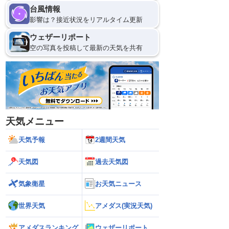
台風情報
影響は？接近状況をリアルタイム更新
ウェザーリポート
空の写真を投稿して最新の天気を共有
天気メニュー
天気予報
2週間天気
天気図
過去天気図
気象衛星
お天気ニュース
世界天気
アメダス(実況天気)
アメダスランキング
ウェザーリポート