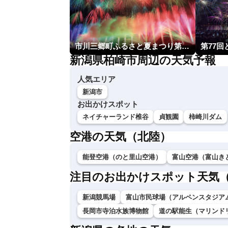
市川三郷町ふるさと夏まつり第38回神明の花火大会
第77
新潟県柏崎市周辺の天気予報
人気エリア
新潟市
お出かけスポット
ネイチャーランド椎谷
貞観園
柿崎川ダム
空港の天気（北陸）
能登空港（のと里山空港）
富山空港（富山き
注目のお出かけスポット天気
新潟競馬場
富山市民球場（アルペンスタジア
長岡市寺泊水族博物館
道の駅能生（マリンド