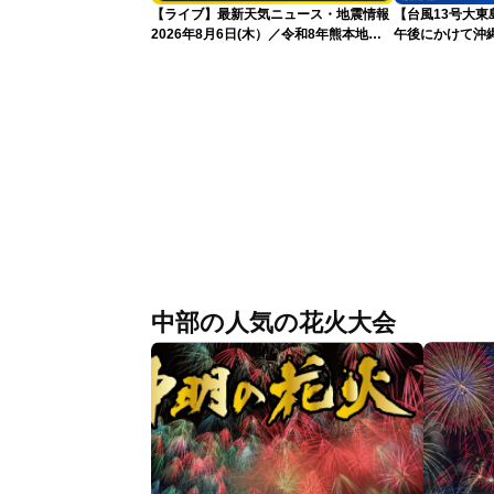
【ライブ】最新天気ニュース・地震情報
【台風13号大
2026年8月6日(木）／令和8年熊本地震
午後にかけて沖
情報／台風13号が大東島地方に最接近
込み 早めの備え
沖縄は荒天警戒 〈ウェザーニュース
LiVEコーヒータイム・魚住茉由／山口剛
央〉
中部の人気の花火大会