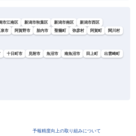
潟市江南区
新潟市秋葉区
新潟市南区
新潟市西区
五泉市
阿賀野市
胎内市
聖籠町
弥彦村
阿賀町
関川村
市
十日町市
見附市
魚沼市
南魚沼市
田上町
出雲崎町
予報精度向上の取り組みについて