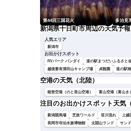
第44回三国花火
多治見
新潟県十日町市周辺の天気予報
人気エリア
新潟市
お出かけスポット
RVパーク バンダイ
道の駅まつだいふるさと
越後妻有清田山キャンプ場
貞観園
道の駅
空港の天気（北陸）
能登空港（のと里山空港）
富山空港（富山き
注目のお出かけスポット天気
新潟競馬場
芝政ワールド
笹川流れ
上越
長岡市寺泊水族博物館
太閤山ランド
サン