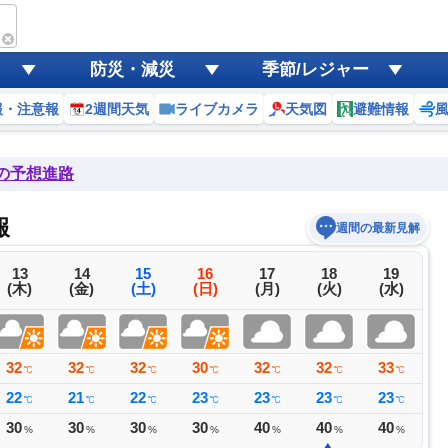
防災・減災
季節/レジャー
報・注意報
2週間天気
ライブカメラ
天気図
避難情報
後の予想進路
報
週間の最新見解
13
14
15
16
17
18
19
(木)
(金)
(土)
(日)
(月)
(火)
(水)
32
32
32
30
32
32
33
3
℃
℃
℃
℃
℃
℃
℃
22
21
22
23
23
23
23
2
℃
℃
℃
℃
℃
℃
℃
30
30
30
30
40
40
40
4
%
%
%
%
%
%
%