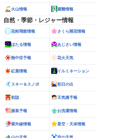
火山情報
避難情報
自然・季節・レジャー情報
花粉飛散情報
さくら開花情報
ほたる情報
あじさい情報
熱中症予報
花火天気
紅葉情報
イルミネーション
スキー＆スノボ
初日の出
初詣
天気痛予報
服装予報
お洗濯情報
紫外線情報
星空・天体情報
熊本地震の余震活動は
【熱帯低気圧情報 2026】台風16号発生
【ゲリラ雷雨情報
山の天気
空の天気