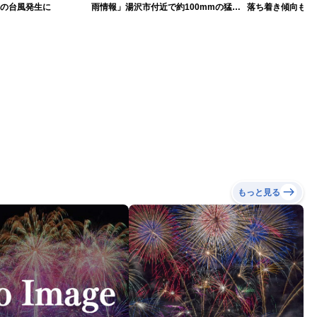
目の台風発生に
雨情報」湯沢市付近で約100mmの猛烈
落ち着き傾向も…
な雨
戒
もっと見る