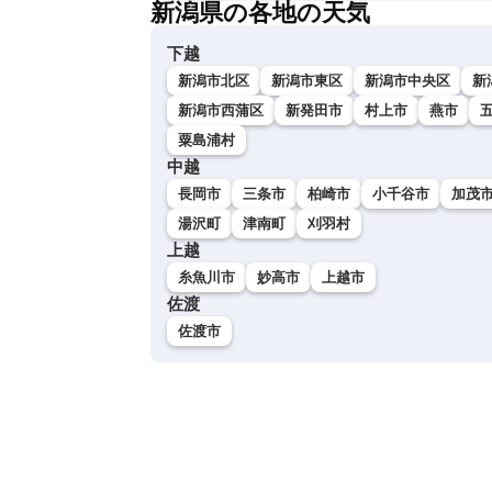
新潟県の各地の天気
下越
新潟市北区
新潟市東区
新潟市中央区
新
新潟市西蒲区
新発田市
村上市
燕市
粟島浦村
中越
長岡市
三条市
柏崎市
小千谷市
加茂
湯沢町
津南町
刈羽村
上越
糸魚川市
妙高市
上越市
佐渡
佐渡市