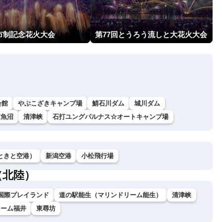
市制記念花火大会
第77回とうろう流しと大花火大会
会館
やぶこざきキャンプ場
鯖石川ダム
城川ダム
南魚沼
清津峡
石打ユングパルナス☆オートキャンプ場
ときと空港）
新潟空港
小松飛行場
（北陸）
国際プレイランド
道の駅能生（マリンドリーム能生）
清津峡
ドーム福井
東尋坊