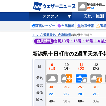
新潟県十日町市
30
/
22
オススメ
天気・観測
雨雲レーダー
台風情報
地震情報
警
トップ
2週間天気
中部
新潟県
新潟県十日町市
台風情報
台風13号・15号・16号｜今
新潟県十日町市の2週間天気予
6
7
8
9
10
11
12
日
(木)
(金)
(土)
(日)
(月)
(火)
(水)
天気
最高
35
35
33
30
29
25
31
℃
℃
℃
℃
℃
℃
℃
最低
23
23
23
22
22
20
21
℃
℃
℃
℃
℃
℃
℃
降水
0
0
20
40
30
60
30
ミリ
ミリ
ミリ
%
%
%
%