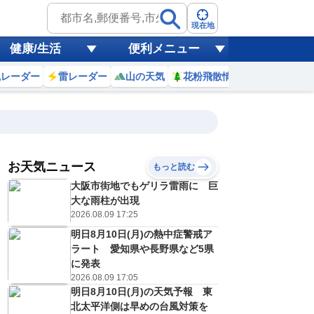
現在地
健康/生活
便利メニュー
風レーダー
雷レーダー
山の天気
花粉飛散情報
世界天気
お天気ニュース
もっと読む
20
21
22
23
大阪市街地でもゲリラ雷雨に 巨
(木)
(金)
(土)
(日)
予報の
大な雨柱が出現
E
E
D
E
信頼度
高
2026.08.09 17:25
A
明日8月10日(月)の熱中症警戒ア
B
C
ラート 愛知県や長野県など5県
1
30
31
32
D
℃
℃
℃
℃
に発表
E
2026.08.09 17:05
3
23
23
22
低
℃
℃
℃
℃
？
明日8月10日(月)の天気予報 東
0
40
60
40
%
%
%
%
北太平洋側は早めの台風対策を