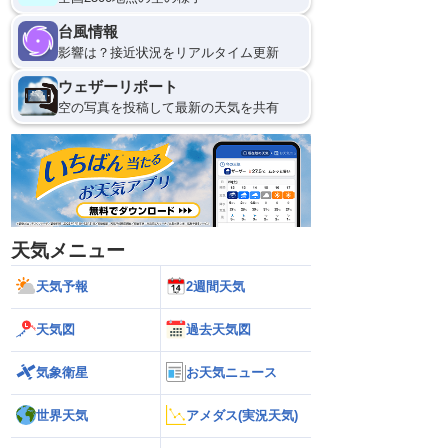
台風情報
影響は？接近状況をリアルタイム更新
ウェザーリポート
空の写真を投稿して最新の天気を共有
天気メニュー
天気予報
2週間天気
天気図
過去天気図
気象衛星
お天気ニュース
世界天気
アメダス(実況天気)