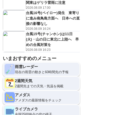
関東はゲリラ雷雨に注意
2026.08.09 17:00
台風16号(ペイロー)発生 東寄り
に進み南鳥島方面へ 日本への直
接の影響なし
2026.08.09 16:24
台風15号(チャンホン)は11日
(火)・山の日に東北に上陸へ 早
めの台風対策を
2026.08.09 16:23
いまおすすめのメニュー
雨雲レーダー
現在の雨雲の動きと60時間先の予報
2週間天気
2週間先までの天気・気温を掲載
アメダス
アメダスの最新情報をチェック
ライブカメラ
全国2500地点の空の様子