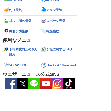
依然として震度5弱警
か／新たな台風発生予想 今後の進路と日
い範囲で急な雷雨
本への影響は？(9日 12時更新)
釣り天気
マリン天気
ゴルフ場の天気
スポーツ天気
風邪予防指数
乾燥指数
便利なメニュー
予報精度向上の取り
予報に関するFAQ
組み
SORASHOP
The Last 10-second
ウェザーニュース公式SNS