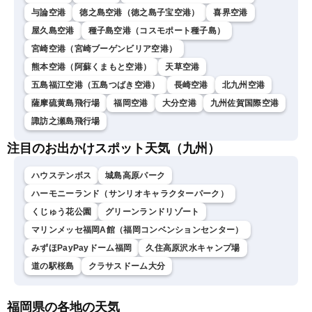
与論空港
徳之島空港（徳之島子宝空港）
喜界空港
屋久島空港
種子島空港（コスモポート種子島）
宮崎空港（宮崎ブーゲンビリア空港）
熊本空港（阿蘇くまもと空港）
天草空港
五島福江空港（五島つばき空港）
長崎空港
北九州空港
薩摩硫黄島飛行場
福岡空港
大分空港
九州佐賀国際空港
諏訪之瀬島飛行場
注目のお出かけスポット天気（九州）
ハウステンボス
城島高原パーク
ハーモニーランド（サンリオキャラクターパーク）
くじゅう花公園
グリーンランドリゾート
マリンメッセ福岡A館（福岡コンベンションセンター）
みずほPayPayドーム福岡
久住高原沢水キャンプ場
道の駅桜島
クラサスドーム大分
福岡県の各地の天気