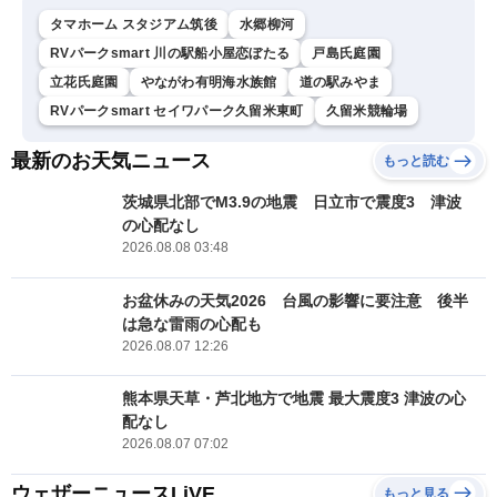
タマホーム スタジアム筑後
水郷柳河
RVパークsmart 川の駅船小屋恋ぼたる
戸島氏庭園
立花氏庭園
やながわ有明海水族館
道の駅みやま
RVパークsmart セイワパーク久留米東町
久留米競輪場
最新のお天気ニュース
もっと読む
茨城県北部でM3.9の地震 日立市で震度3 津波
の心配なし
2026.08.08 03:48
お盆休みの天気2026 台風の影響に要注意 後半
は急な雷雨の心配も
2026.08.07 12:26
熊本県天草・芦北地方で地震 最大震度3 津波の心
配なし
2026.08.07 07:02
ウェザーニュースLiVE
もっと見る