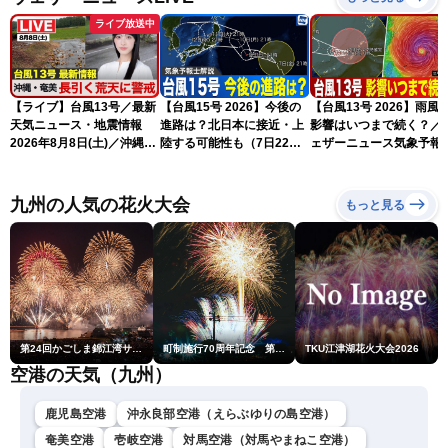
ライブ放送中
【ライブ】台風13号／最新
【台風15号 2026】今後の
【台風13号 2026】雨風
天気ニュース・地震情報
進路は？北日本に接近・上
影響はいつまで続く？／
2026年8月8日(土)／沖縄・
陸する可能性も（7日22時
ェザーニュース気象予報
奄美は大荒れの天気が続く
情報）
解説（7日22時情報）
／令和8年熊本地震情報 ／
〈ウェザーニュースLiVEモ
九州の人気の花火大会
もっと見る
ーニング・松本真央／山口
剛央〉
第24回かごしま錦江湾サマーナイト大花火大会
町制施行70周年記念 第48回南種子町ロケット祭
TKU江津湖花火大会2026
空港の天気（九州）
鹿児島空港
沖永良部空港（えらぶゆりの島空港）
奄美空港
壱岐空港
対馬空港（対馬やまねこ空港）