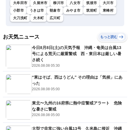
大牟田市
久留米市
柳川市
八女市
筑後市
大川市
小郡市
うきは市
朝倉市
みやま市
筑前町
東峰村
大刀洗町
大木町
広川町
お天気ニュース
もっと読む
今日8月8日(土)の天気予報 沖縄・奄美は台風13
号による荒天に厳重警戒 西・東日本は厳しい暑
さ続く
2026.08.08 05:30
“東はそば、西はうどん” その理由は「気候」にあ
った
2026.08.08 05:00
東北〜九州の16府県に熱中症警戒アラート 危険
な暑さに警戒
2026.08.08 05:00
大型で非常に強い台風13号 久米島に接近 沖縄