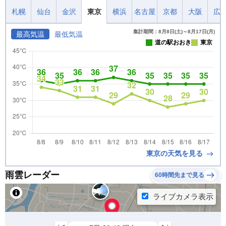
札幌
仙台
金沢
東京
横浜
名古屋
京都
大阪
広
集計期間：8月8日(土)～8月17日(月)
最高気温
最低気温
道の駅おおき
東京
東京の天気を見る
雨雲レーダー
60時間先まで見る