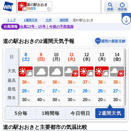
道の駅おおき
36
/
28
検索
現在地
雨雲レーダー
台風情報
地震情報
警報・注意報
2週間天気
ラ
道の駅おおき
トップ
2週間天気
九州
福岡県
台風情報
台風13号・15号｜今後の予想進路
道の駅おおきの2週間天気予報
週間の最新見解
7
8
9
10
11
12
13
14
日
(金)
(土)
(日)
(月)
(火)
(水)
(木)
(金)
(
天気
最高
37
36
35
36
36
37
36
35
3
℃
℃
℃
℃
℃
℃
℃
℃
最低
29
28
27
27
27
26
26
27
2
℃
℃
℃
℃
℃
℃
℃
℃
降水
0
30
40
30
30
20
20
30
3
ミリ
%
%
%
%
%
%
%
5分毎
1時間毎
今日明日
2週間天気
道の駅おおきと主要都市の気温比較