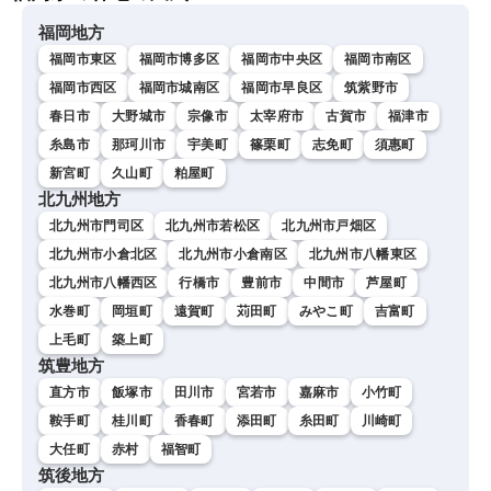
福岡地方
福岡市東区
福岡市博多区
福岡市中央区
福岡市南区
福岡市西区
福岡市城南区
福岡市早良区
筑紫野市
春日市
大野城市
宗像市
太宰府市
古賀市
福津市
糸島市
那珂川市
宇美町
篠栗町
志免町
須惠町
新宮町
久山町
粕屋町
北九州地方
北九州市門司区
北九州市若松区
北九州市戸畑区
北九州市小倉北区
北九州市小倉南区
北九州市八幡東区
北九州市八幡西区
行橋市
豊前市
中間市
芦屋町
水巻町
岡垣町
遠賀町
苅田町
みやこ町
吉富町
上毛町
築上町
筑豊地方
直方市
飯塚市
田川市
宮若市
嘉麻市
小竹町
鞍手町
桂川町
香春町
添田町
糸田町
川崎町
大任町
赤村
福智町
筑後地方