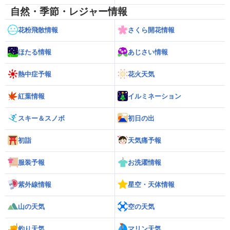
自然・季節・レジャー情報
花粉飛散情報
さくら開花情報
ほたる情報
あじさい情報
熱中症予報
花火天気
紅葉情報
イルミネーション
スキー＆スノボ
初日の出
初詣
天気痛予報
服装予報
お洗濯情報
紫外線情報
星空・天体情報
山の天気
空の天気
釣り天気
マリン天気