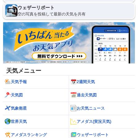
ウェザーリポート
空の写真を投稿して最新の天気を共有
天気メニュー
天気予報
2週間天気
天気図
過去天気図
気象衛星
お天気ニュース
世界天気
アメダス(実況天気)
アメダスランキング
ウェザーリポート