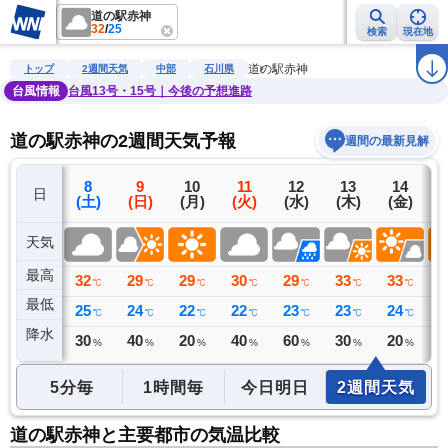
道の駅赤神
32
/
25
検索
現在地
雨雲レーダー
台風情報
地震情報
警報・注意報
2週間天気
ラ
道の駅赤神
トップ
2週間天気
中部
石川県
台風情報
台風13号・15号｜今後の予想進路
道の駅赤神の2週間天気予報
週間の最新見解
7
8
9
10
11
12
13
14
日
(金)
(土)
(日)
(月)
(火)
(水)
(木)
(金)
(
天気
最高
33
32
29
29
30
29
33
33
3
℃
℃
℃
℃
℃
℃
℃
℃
最低
25
25
24
22
22
23
23
24
2
℃
℃
℃
℃
℃
℃
℃
℃
降水
0
30
40
20
40
60
30
20
2
ミリ
%
%
%
%
%
%
%
5分毎
1時間毎
今日明日
2週間天気
道の駅赤神と主要都市の気温比較