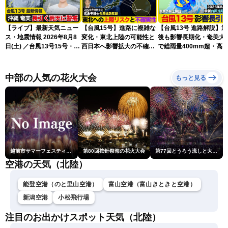
【ライブ】最新天気ニュー
【台風15号】進路に複雑な
【台風13号 進路解説】
ス・地震情報 2026年8月8
変化・東北上陸の可能性と
後も影響長期化・奄美大
日(土) ／台風13号15号・ゲ
西日本へ影響拡大の不確実
で総雨量400mm超・高
リラ雷雨最新見解・令和8
性
に要警戒（2026.08.08
年熊本地震情報〈ウェザー
16:00）
ニュースLiVEイブニング・
中部の人気の花火大会
もっと見る
小川千奈／芳野達郎〉
越前市サマーフェスティバル花火大会
第80回按針祭海の花火大会
第77回とうろう流しと大花火大会
空港の天気（北陸）
能登空港（のと里山空港）
富山空港（富山きときと空港）
新潟空港
小松飛行場
注目のお出かけスポット天気（北陸）