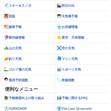
スキー＆スノボ
初日の出
初詣
天気痛予報
服装予報
お洗濯情報
紫外線情報
星空・天体情報
山の天気
空の天気
釣り天気
マリン天気
ゴルフ場の天気
スポーツ天気
風邪予防指数
乾燥指数
便利なメニュー
予報精度向上の取り組み
予報に関するFAQ
SORASHOP
The Last 10-second