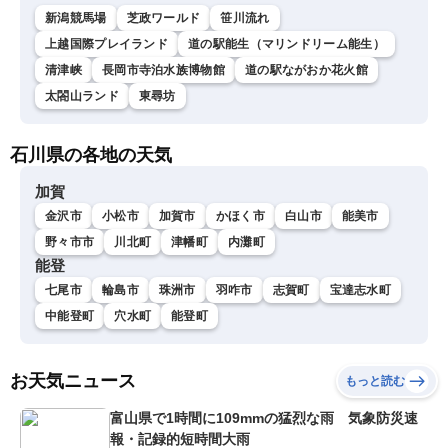
新潟競馬場
芝政ワールド
笹川流れ
上越国際プレイランド
道の駅能生（マリンドリーム能生）
清津峡
長岡市寺泊水族博物館
道の駅ながおか花火館
太閤山ランド
東尋坊
石川県の各地の天気
加賀
金沢市
小松市
加賀市
かほく市
白山市
能美市
野々市市
川北町
津幡町
内灘町
能登
七尾市
輪島市
珠洲市
羽咋市
志賀町
宝達志水町
中能登町
穴水町
能登町
お天気ニュース
もっと読む
富山県で1時間に109mmの猛烈な雨 気象防災速
報・記録的短時間大雨