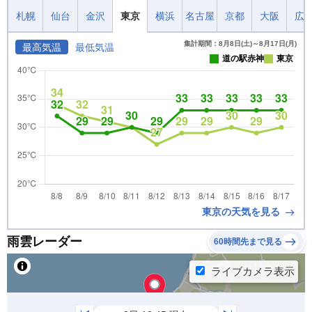
札幌
仙台
金沢
東京
横浜
名古屋
京都
大阪
広
集計期間：8月8日(土)～8月17日(月)
最高気温
最低気温
道の駅赤神
東京
東京の天気を見る
雨雲レーダー
60時間先まで見る