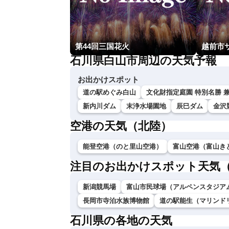
第44回三国花火
石川県白山市周辺の天気予報
お出かけスポット
道の駅めぐみ白山
文化財指定庭園 特別名勝 
新内川ダム
末浄水場園地
辰巳ダム
金沢
空港の天気（北陸）
能登空港（のと里山空港）
富山空港（富山き
注目のお出かけスポット天気
新潟競馬場
富山市民球場（アルペンスタジア
長岡市寺泊水族博物館
道の駅能生（マリンド
石川県の各地の天気