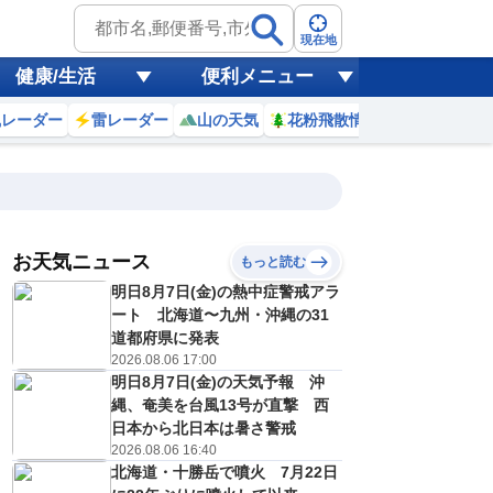
現在地
健康/生活
便利メニュー
風レーダー
雷レーダー
山の天気
花粉飛散情報
世界天気
お天気ニュース
もっと読む
17
18
19
20
明日8月7日(金)の熱中症警戒アラ
(月)
(火)
(水)
(木)
予報の
ート 北海道〜九州・沖縄の31
E
E
E
E
信頼度
高
道都府県に発表
A
2026.08.06 17:00
B
明日8月7日(金)の天気予報 沖
C
1
32
31
31
D
縄、奄美を台風13号が直撃 西
℃
℃
℃
℃
E
日本から北日本は暑さ警戒
6
25
25
25
低
℃
℃
℃
℃
2026.08.06 16:40
？
0
40
40
30
北海道・十勝岳で噴火 7月22日
%
%
%
%