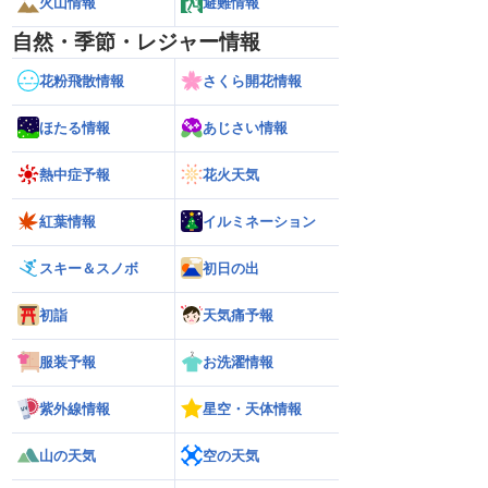
火山情報
避難情報
自然・季節・レジャー情報
花粉飛散情報
さくら開花情報
ほたる情報
あじさい情報
熱中症予報
花火天気
紅葉情報
イルミネーション
スキー＆スノボ
初日の出
初詣
天気痛予報
服装予報
お洗濯情報
紫外線情報
星空・天体情報
山の天気
空の天気