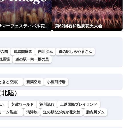
越前市サマーフェスティバル花火大会
第62回石和温泉花火大会
兼六園
成巽閣庭園
内川ダム
道の駅しらやまさん
競馬場
道の駅一向一揆の里
ときと空港）
新潟空港
小松飛行場
（北陸）
ム）
芝政ワールド
笹川流れ
上越国際プレイランド
リーム能生）
清津峡
道の駅ながおか花火館
胎内川ダム