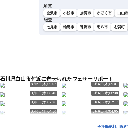
加賀
金沢市
小松市
加賀市
かほく市
白山
能登
七尾市
輪島市
珠洲市
羽咋市
志賀町
石川県白山市付近に寄せられたウェザーリポート
8月6日(木)09:02
8月6日(木)09:01
8月6日(木)08:40
8月6日(木)08:38
8月6日(木)07:36
8月6日(木)07:17
8月6日(木)04:10
8月6日(木)04:05
会社概要
利用規約