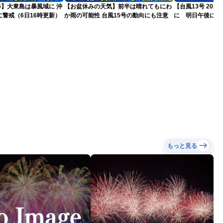
26】大東島は暴風域に 沖
【お盆休みの天気】前半は晴れてもにわ
【台風13号 20
警戒（6日16時更新）
か雨の可能性 台風15号の動向にも注意
に 明日午後にか
過する見込み 早
10時更新
もっと見る