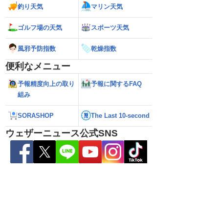
26】大東島地方が暴風域
【地震速報】熊本県天草･芦北地方で
【雨情報】関東は
釣り天気
マリン天気
けて沖縄本島・奄美通
M5.1の地震 熊本県や長崎県、鹿児島県
日中は再び雨降り
めの備えを ※8月6日
で震度4を観測
ゴルフ場の天気
スポーツ天気
風邪予防指数
乾燥指数
便利なメニュー
予報精度向上の取り
予報に関するFAQ
組み
SORASHOP
The Last 10-second
ウェザーニュース公式SNS