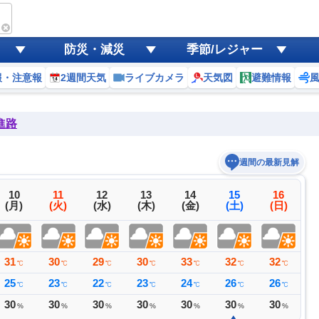
防災・減災
季節/レジャー
報・注意報
2週間天気
ライブカメラ
天気図
避難情報
進路
週間の最新見解
10
11
12
13
14
15
16
(月)
(火)
(水)
(木)
(金)
(土)
(日)
31
30
29
30
33
32
32
3
℃
℃
℃
℃
℃
℃
℃
25
23
22
23
24
26
26
2
℃
℃
℃
℃
℃
℃
℃
30
30
30
30
30
30
30
4
%
%
%
%
%
%
%