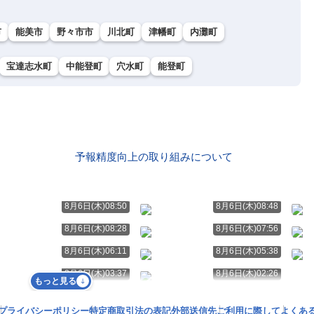
市
能美市
野々市市
川北町
津幡町
内灘町
宝達志水町
中能登町
穴水町
能登町
予報精度向上の取り組みについて
8月6日(木)08:50
8月6日(木)08:48
8月6日(木)08:28
8月6日(木)07:56
8月6日(木)06:11
8月6日(木)05:38
8月6日(木)03:37
8月6日(木)02:26
もっと見る
プライバシーポリシー
特定商取引法の表記
外部送信先
ご利用に際して
よくあ