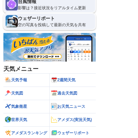
台風情報
影響は？接近状況をリアルタイム更新
ウェザーリポート
空の写真を投稿して最新の天気を共有
天気メニュー
天気予報
2週間天気
天気図
過去天気図
気象衛星
お天気ニュース
世界天気
アメダス(実況天気)
アメダスランキング
ウェザーリポート