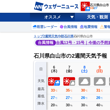
石川県白山市
33
/
27
オススメ
天気・観測
雨雲レーダー
台風情報
地震情報
警
トップ
2週間天気
中部
石川県
石川県白山市
台風情報
台風13号・15号｜今後の予想
石川県白山市の2週間天気予報
3
4
5
6
7
8
9
日
(月)
(火)
(水)
(木)
(金)
(土)
(日)
天気
最高
33
32
33
33
35
30
31
℃
℃
℃
℃
℃
℃
℃
最低
26
27
26
27
27
26
26
℃
℃
℃
℃
℃
℃
℃
降水
0
0
0
20
30
30
40
ミリ
ミリ
ミリ
%
%
%
%