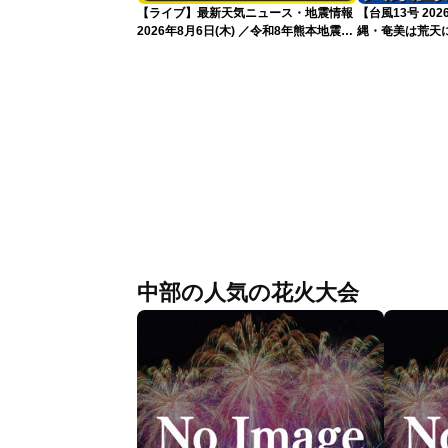
【ライブ】最新天気ニュース・地震情報
【台風13号 20
2026年8月6日(木) ／令和8年熊本地震情
縄・奄美は荒天に
報 台風13号暴風雨が長時間続くおそれ
〈ウェザーニュースLiVEイブニング・小
林李衣奈／本田竜也〉
中部の人気の花火大会