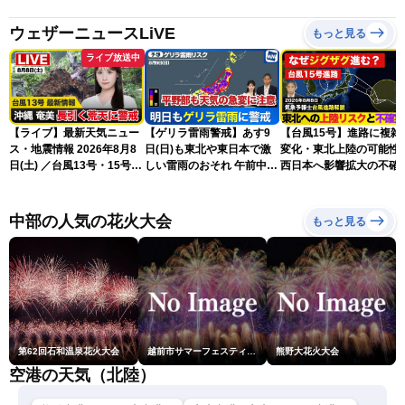
ウェザーニュースLiVE
もっと見る
ライブ放送中
【ライブ】最新天気ニュー
【ゲリラ雷雨警戒】あす9
【台風15号】進路に複雑
ス・地震情報 2026年8月8
日(日)も東北や東日本で激
変化・東北上陸の可能性
日(土) ／台風13号・15号
しい雷雨のおそれ 午前中か
西日本へ影響拡大の不確
ゲリラ雷雨最新見解 令和
ら雨雲急発達の危険も
性
8年熊本地震情報〈ウェザ
ーニュースLiVEムーン・戸
中部の人気の花火大会
もっと見る
北美月／芳野達郎〉
第62回石和温泉花火大会
越前市サマーフェスティバル花火大会
熊野大花火大会
空港の天気（北陸）