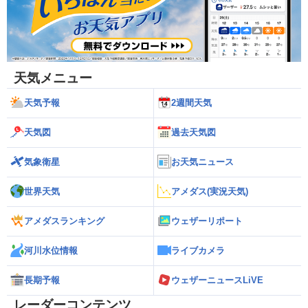
天気メニュー
天気予報
2週間天気
天気図
過去天気図
気象衛星
お天気ニュース
世界天気
アメダス(実況天気)
アメダスランキング
ウェザーリポート
河川水位情報
ライブカメラ
長期予報
ウェザーニュースLiVE
レーダーコンテンツ