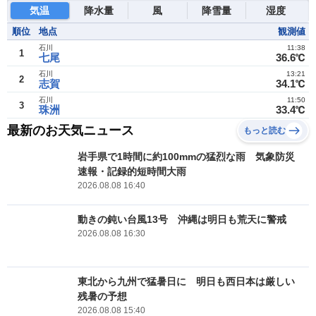
気温
降水量
風
降雪量
湿度
順位
地点
観測値
石川
11:38
1
七尾
36.6℃
石川
13:21
2
志賀
34.1℃
石川
11:50
3
珠洲
33.4℃
最新のお天気ニュース
もっと読む
岩手県で1時間に約100mmの猛烈な雨 気象防災
速報・記録的短時間大雨
2026.08.08 16:40
動きの鈍い台風13号 沖縄は明日も荒天に警戒
2026.08.08 16:30
東北から九州で猛暑日に 明日も西日本は厳しい
残暑の予想
2026.08.08 15:40