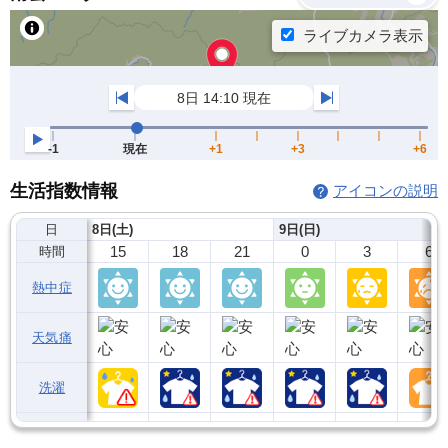
生活指数情報
アイコンの説明
日
8日(土)
9日(日)
15
18
21
0
3
6
時間
熱中症
天気痛
洗濯