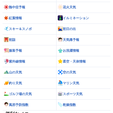
熱中症予報
花火天気
紅葉情報
イルミネーション
スキー＆スノボ
初日の出
初詣
天気痛予報
服装予報
お洗濯情報
紫外線情報
星空・天体情報
山の天気
空の天気
釣り天気
マリン天気
ゴルフ場の天気
スポーツ天気
風邪予防指数
乾燥指数