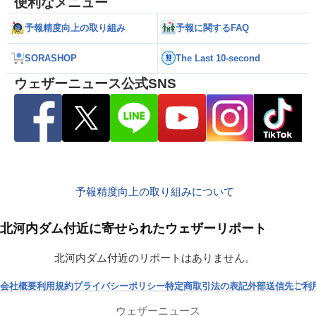
便利なメニュー
予報精度向上の取り組み
予報に関するFAQ
SORASHOP
The Last 10-second
ウェザーニュース公式SNS
予報精度向上の取り組みについて
北河内ダム付近に寄せられたウェザーリポート
北河内ダム付近のリポートはありません。
会社概要
利用規約
プライバシーポリシー
特定商取引法の表記
外部送信先
ご利
ウェザーニュース