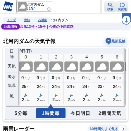
北河内ダム
31
/
24
検索
現在地
雨雲レーダー
台風情報
地震情報
警報・注意報
2週間天気
ラ
北河内ダム
トップ
中部
石川県
台風情報
台風13号・15号｜今後の予想進路
北河内ダムの天気予報
最新見解
日
8日(土)
9日(日)
23
0
1
2
3
4
5
6
時
天気
降水
0
0
0
0
0
0
0
0
0
ミリ
ミリ
ミリ
ミリ
ミリ
ミリ
ミリ
ミリ
気温
25
25
24
24
24
24
23
24
2
℃
℃
℃
℃
℃
℃
℃
℃
風
1
2
2
2
2
2
2
2
3
m/s
m/s
m/s
m/s
m/s
m/s
m/s
m/s
5分毎
1時間毎
今日明日
2週間天気
雨雲レーダー
60時間先まで見る