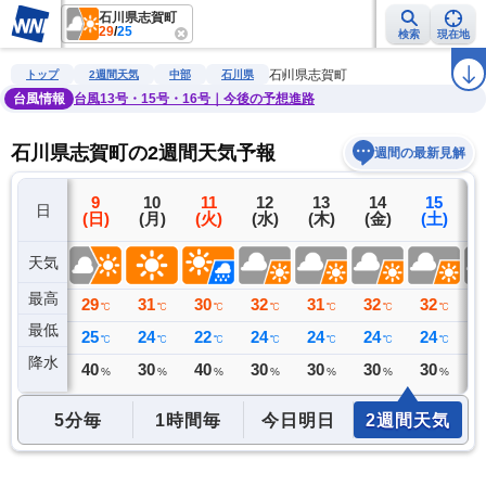
石川県志賀町
29
/
25
検索
現在地
雨雲レーダー
台風情報
地震情報
警報・注意報
2週間天気
ラ
石川県志賀町
トップ
2週間天気
中部
石川県
台風情報
台風13号・15号・16号｜今後の予想進路
石川県志賀町の2週間天気予報
週間の最新見解
8
9
10
11
12
13
14
15
日
(土)
(日)
(月)
(火)
(水)
(木)
(金)
(土)
(
天気
最高
33
29
31
30
32
31
32
32
3
℃
℃
℃
℃
℃
℃
℃
℃
最低
26
25
24
22
24
24
24
24
2
℃
℃
℃
℃
℃
℃
℃
℃
降水
49
40
30
40
30
30
30
30
3
ミリ
%
%
%
%
%
%
%
5分毎
1時間毎
今日明日
2週間天気