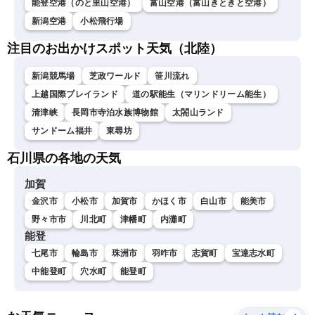
能登空港（のと里山空港）
富山空港（富山きときと空港）
新潟空港
小松飛行場
注目のお出かけスポット天気（北陸）
新潟競馬場
芝政ワールド
笹川流れ
上越国際プレイランド
道の駅能生（マリンドリーム能生）
清津峡
長岡市寺泊水族博物館
太閤山ランド
サンドーム福井
東尋坊
石川県の各地の天気
加賀
金沢市
小松市
加賀市
かほく市
白山市
能美市
野々市市
川北町
津幡町
内灘町
能登
七尾市
輪島市
珠洲市
羽咋市
志賀町
宝達志水町
中能登町
穴水町
能登町