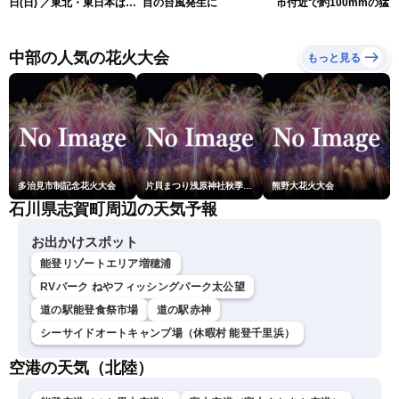
日(日) ／東北・東日本は急
目の台風発生に
市付近で約100mmの猛
な雷雨に注意〈ウェザーニ
な雨
ュースLiVEイブニング・戸
北美月／芳野達郎〉
中部の人気の花火大会
もっと見る
多治見市制記念花火大会
片貝まつり浅原神社秋季例大祭奉納大煙火
熊野大花火大会
石川県志賀町周辺の天気予報
お出かけスポット
能登リゾートエリア増穂浦
RVパーク ねやフィッシングパーク太公望
道の駅能登食祭市場
道の駅赤神
シーサイドオートキャンプ場（休暇村 能登千里浜）
空港の天気（北陸）