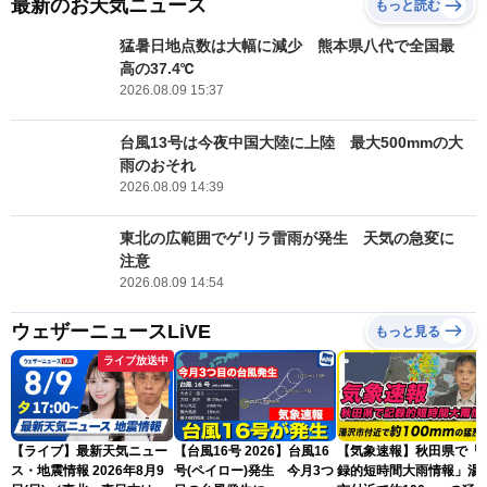
最新のお天気ニュース
もっと読む
猛暑日地点数は大幅に減少 熊本県八代で全国最
高の37.4℃
2026.08.09 15:37
台風13号は今夜中国大陸に上陸 最大500mmの大
雨のおそれ
2026.08.09 14:39
東北の広範囲でゲリラ雷雨が発生 天気の急変に
注意
2026.08.09 14:54
ウェザーニュースLiVE
もっと見る
ライブ放送中
【ライブ】最新天気ニュー
【台風16号 2026】台風16
【気象速報】秋田県で「
ス・地震情報 2026年8月9
号(ペイロー)発生 今月3つ
録的短時間大雨情報」湯