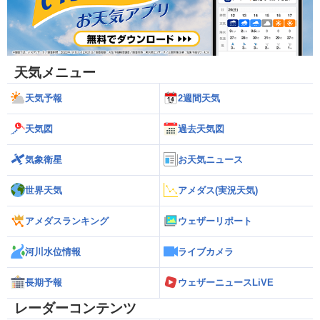
天気メニュー
天気予報
2週間天気
天気図
過去天気図
気象衛星
お天気ニュース
世界天気
アメダス(実況天気)
アメダスランキング
ウェザーリポート
河川水位情報
ライブカメラ
長期予報
ウェザーニュースLiVE
レーダーコンテンツ