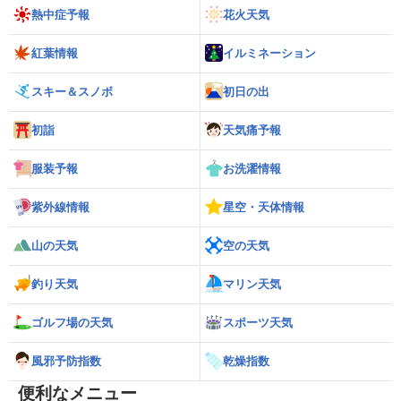
熱中症予報
花火天気
紅葉情報
イルミネーション
スキー＆スノボ
初日の出
初詣
天気痛予報
服装予報
お洗濯情報
紫外線情報
星空・天体情報
山の天気
空の天気
釣り天気
マリン天気
ゴルフ場の天気
スポーツ天気
風邪予防指数
乾燥指数
便利なメニュー