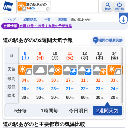
道の駅あがの
34
/
26
検索
現在地
雨雲レーダー
台風情報
地震情報
警報・注意報
2週間天気
ラ
道の駅あがの
トップ
2週間天気
中部
新潟県
台風情報
台風13号・15号｜今後の予想進路
道の駅あがのの2週間天気予報
週間の最新見解
7
8
9
10
11
12
13
14
日
(金)
(土)
(日)
(月)
(火)
(水)
(木)
(金)
(
天気
最高
35
34
30
30
27
31
32
33
3
℃
℃
℃
℃
℃
℃
℃
℃
最低
25
26
25
23
21
22
23
24
2
℃
℃
℃
℃
℃
℃
℃
℃
降水
0
30
30
30
60
60
30
20
2
ミリ
%
%
%
%
%
%
%
5分毎
1時間毎
今日明日
2週間天気
道の駅あがのと主要都市の気温比較