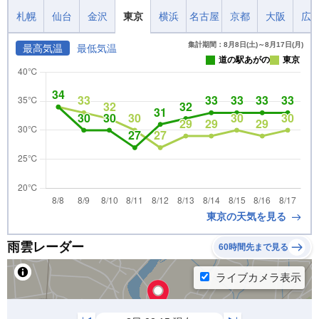
札幌
仙台
金沢
東京
横浜
名古屋
京都
大阪
広
集計期間：8月8日(土)～8月17日(月)
最高気温
最低気温
道の駅あがの
東京
東京の天気を見る
雨雲レーダー
60時間先まで見る