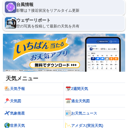
台風情報
影響は？接近状況をリアルタイム更新
ウェザーリポート
空の写真を投稿して最新の天気を共有
天気メニュー
天気予報
2週間天気
天気図
過去天気図
気象衛星
お天気ニュース
世界天気
アメダス(実況天気)