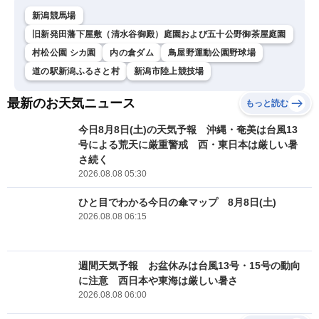
新潟競馬場
旧新発田藩下屋敷（清水谷御殿）庭園および五十公野御茶屋庭園
村松公園 シカ園
内の倉ダム
鳥屋野運動公園野球場
道の駅新潟ふるさと村
新潟市陸上競技場
最新のお天気ニュース
もっと読む
今日8月8日(土)の天気予報 沖縄・奄美は台風13
号による荒天に厳重警戒 西・東日本は厳しい暑
さ続く
2026.08.08 05:30
ひと目でわかる今日の傘マップ 8月8日(土)
2026.08.08 06:15
週間天気予報 お盆休みは台風13号・15号の動向
に注意 西日本や東海は厳しい暑さ
2026.08.08 06:00