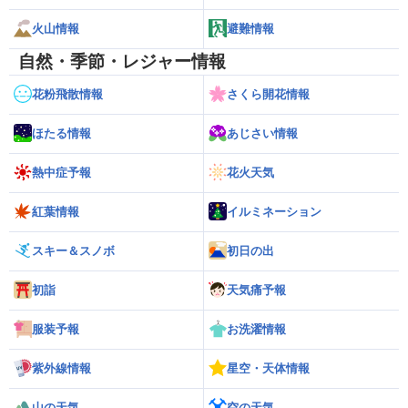
火山情報
避難情報
自然・季節・レジャー情報
花粉飛散情報
さくら開花情報
ほたる情報
あじさい情報
熱中症予報
花火天気
紅葉情報
イルミネーション
スキー＆スノボ
初日の出
初詣
天気痛予報
服装予報
お洗濯情報
紫外線情報
星空・天体情報
山の天気
空の天気