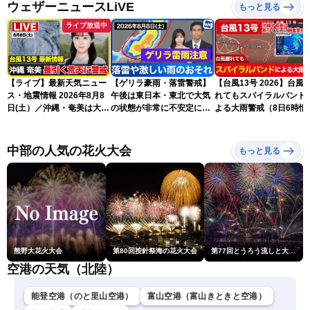
ウェザーニュースLiVE
もっと見る
ライブ放送中
【ライブ】最新天気ニュー
【ゲリラ豪雨・落雷警戒】
【台風13号 2026】台風
ス・地震情報 2026年8月8
午後は東日本・東北で大気
れてもスパイラルバンド
日(土）／沖縄・奄美は大荒
の状態が非常に不安定に
よる大雨警戒（8日6時情
れの天気が続く／令和8年
2026.08.08
報）
熊本地震情報〈ウェザーニ
ュースLiVEコーヒータイ
中部の人気の花火大会
もっと見る
ム・青原桃香／山口剛央〉
熊野大花火大会
第80回按針祭海の花火大会
第77回とうろう流しと大花火大会
空港の天気（北陸）
能登空港（のと里山空港）
富山空港（富山きときと空港）