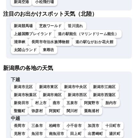
新潟空港
小松飛行場
注目のお出かけスポット天気（北陸）
新潟競馬場
芝政ワールド
笹川流れ
上越国際プレイランド
道の駅能生（マリンドリーム能生）
清津峡
長岡市寺泊水族博物館
道の駅ながおか花火館
太閤山ランド
東尋坊
新潟県の各地の天気
下越
新潟市北区
新潟市東区
新潟市中央区
新潟市江南区
新潟市秋葉区
新潟市南区
新潟市西区
新潟市西蒲区
新発田市
村上市
燕市
五泉市
阿賀野市
胎内市
聖籠町
弥彦村
阿賀町
関川村
粟島浦村
中越
長岡市
三条市
柏崎市
小千谷市
加茂市
十日町市
見附市
魚沼市
南魚沼市
田上町
出雲崎町
湯沢町