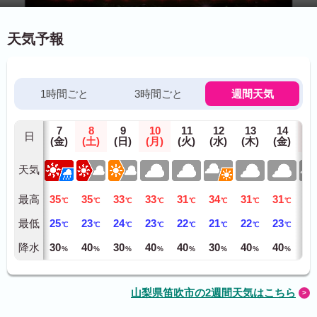
天気予報
1時間ごと
3時間ごと
週間天気
7
8
9
10
11
12
13
14
1
日
(金)
(土)
(日)
(月)
(火)
(水)
(木)
(金)
(土
天気
最高
35
35
33
33
31
34
31
31
31
℃
℃
℃
℃
℃
℃
℃
℃
最低
25
23
24
23
22
21
22
23
22
℃
℃
℃
℃
℃
℃
℃
℃
降水
30
40
30
40
40
30
40
40
30
%
%
%
%
%
%
%
%
山梨県笛吹市の2週間天気はこちら