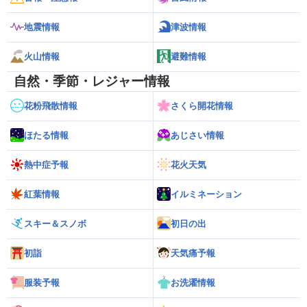
地震情報
津波情報
火山情報
避難情報
自然・季節・レジャー情報
花粉飛散情報
さくら開花情報
ほたる情報
あじさい情報
熱中症予報
花火天気
紅葉情報
イルミネーション
スキー＆スノボ
初日の出
初詣
天気痛予報
服装予報
お洗濯情報