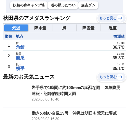
妖精の森キャンプ場
道の駅ふたつい
森吉ダム
秋田県のアメダスランキング
もっと見る
気温
降水量
風
降雪量
湿度
順位
地点
観測値
秋田
12:30
1
角館
36.7℃
秋田
12:58
2
鷹巣
35.3℃
秋田
14:11
3
横手
35.1℃
最新のお天気ニュース
もっと読む
岩手県で1時間に約100mmの猛烈な雨 気象防災
速報・記録的短時間大雨
2026.08.08 16:40
動きの鈍い台風13号 沖縄は明日も荒天に警戒
2026.08.08 16:30