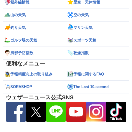
紫外線情報
星空・天体情報
山の天気
空の天気
釣り天気
マリン天気
ゴルフ場の天気
スポーツ天気
風邪予防指数
乾燥指数
便利なメニュー
予報精度向上の取り組み
予報に関するFAQ
SORASHOP
The Last 10-second
ウェザーニュース公式SNS