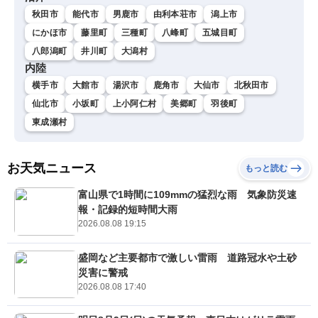
秋田市
能代市
男鹿市
由利本荘市
潟上市
にかほ市
藤里町
三種町
八峰町
五城目町
八郎潟町
井川町
大潟村
内陸
横手市
大館市
湯沢市
鹿角市
大仙市
北秋田市
仙北市
小坂町
上小阿仁村
美郷町
羽後町
東成瀬村
お天気ニュース
もっと読む
富山県で1時間に109mmの猛烈な雨 気象防災速
報・記録的短時間大雨
2026.08.08 19:15
盛岡など主要都市で激しい雷雨 道路冠水や土砂
災害に警戒
2026.08.08 17:40