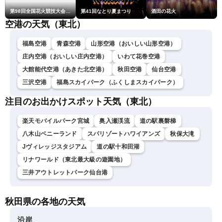
第98回全国花火競技大会「大曲の花火」
第41回なとり夏まつり
酒田の花火
空港の天気（東北）
福島空港
青森空港
山形空港（おいしい山形空港）
庄内空港（おいしい庄内空港）
いわて花巻空港
大館能代空港（あきた北空港）
秋田空港
仙台空港
三沢空港
福島スカイパーク（ふくしまスカイパーク）
注目のお出かけスポット天気（東北）
楽天モバイルパーク宮城
奥入瀬渓流
道の駅裏磐梯
八木山ベニーランド
スパリゾートハワイアンズ
秋保大滝
Jヴィレッジスタジアム
道の駅十和田湖
リナワールド（東北最大級の遊園地）
三井アウトレットパーク仙台港
秋田県の各地の天気
沿岸