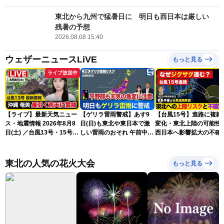
東北から九州で猛暑日に 明日も西日本は厳しい
残暑の予想
2026.08.08 15:40
ウェザーニュースLiVE
もっと見る
ライブ放送中
【ライブ】最新天気ニュー
【ゲリラ雷雨警戒】あす9
【台風15号】進路に複雑
ス・地震情報 2026年8月8
日(日)も東北や東日本で激
変化・東北上陸の可能性
日(土) ／台風13号・15号
しい雷雨のおそれ 午前中か
西日本へ影響拡大の不確
ゲリラ雷雨最新見解 令和
ら雨雲急発達の危険も
性
8年熊本地震情報〈ウェザ
ーニュースLiVEムーン・戸
東北の人気の花火大会
もっと見る
北美月／芳野達郎〉