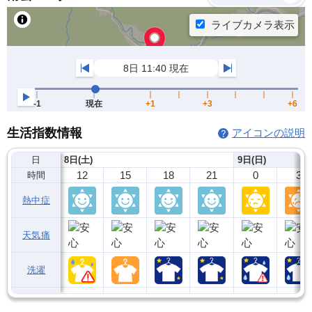
生活指数情報
アイコンの説明
日
8日(土)
9日(日)
12
15
18
21
0
3
時間
熱中症
天気痛
洗濯