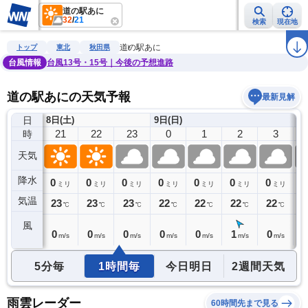
道の駅あに
32
/
21
検索
現在地
雨雲レーダー
台風情報
地震情報
警報・注意報
2週間天気
ラ
道の駅あに
トップ
東北
秋田県
台風情報
台風13号・15号｜今後の予想進路
道の駅あにの天気予報
最新見解
日
8日(土)
9日(日)
20
21
22
23
0
1
2
3
時
天気
降水
0
0
0
0
0
0
0
0
0
ミリ
ミリ
ミリ
ミリ
ミリ
ミリ
ミリ
ミリ
気温
24
23
23
23
22
22
22
22
2
℃
℃
℃
℃
℃
℃
℃
℃
風
0
0
0
0
0
0
1
0
0
m/s
m/s
m/s
m/s
m/s
m/s
m/s
m/s
5分毎
1時間毎
今日明日
2週間天気
雨雲レーダー
60時間先まで見る