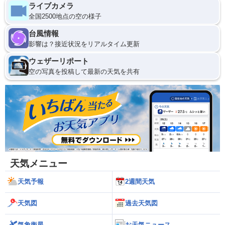
ライブカメラ
全国2500地点の空の様子
台風情報
影響は？接近状況をリアルタイム更新
ウェザーリポート
空の写真を投稿して最新の天気を共有
天気メニュー
天気予報
2週間天気
天気図
過去天気図
気象衛星
お天気ニュース