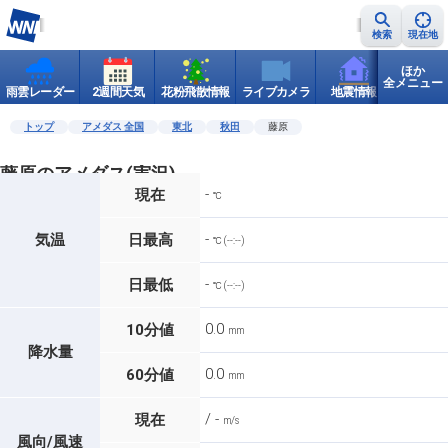
検索
現在地
ほか
全メニュー
雨雲レーダー
2週間天気
花粉飛散情報
ライブカメラ
地震情報
世界天
トップ
アメダス 全国
東北
秋田
藤原
藤原のアメダス(実況)
-
現在
℃
-
気温
日最高
℃ (--:--)
-
日最低
℃ (--:--)
0.0
10分値
mm
降水量
0.0
60分値
mm
/ -
現在
m/s
風向/風速