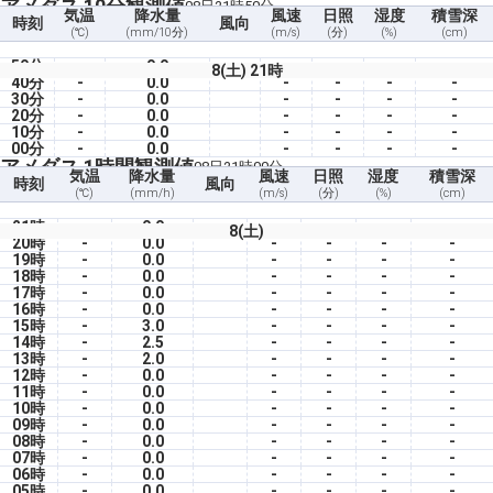
アメダス 10分観測値
08日21時50分
気温
降水量
風速
日照
湿度
積雪深
時刻
風向
(℃)
(mm/10分)
(m/s)
(分)
(%)
(cm)
50分
-
0.0
-
-
-
-
8(土) 21時
40分
-
0.0
-
-
-
-
30分
-
0.0
-
-
-
-
20分
-
0.0
-
-
-
-
10分
-
0.0
-
-
-
-
00分
-
0.0
-
-
-
-
アメダス 1時間観測値
08日21時00分
気温
降水量
風速
日照
湿度
積雪深
時刻
風向
(℃)
(mm/h)
(m/s)
(分)
(%)
(cm)
21時
-
0.0
-
-
-
-
8(土)
20時
-
0.0
-
-
-
-
19時
-
0.0
-
-
-
-
18時
-
0.0
-
-
-
-
17時
-
0.0
-
-
-
-
16時
-
0.0
-
-
-
-
15時
-
3.0
-
-
-
-
14時
-
2.5
-
-
-
-
13時
-
2.0
-
-
-
-
12時
-
0.0
-
-
-
-
11時
-
0.0
-
-
-
-
10時
-
0.0
-
-
-
-
09時
-
0.0
-
-
-
-
08時
-
0.0
-
-
-
-
07時
-
0.0
-
-
-
-
06時
-
0.0
-
-
-
-
05時
-
0.0
-
-
-
-