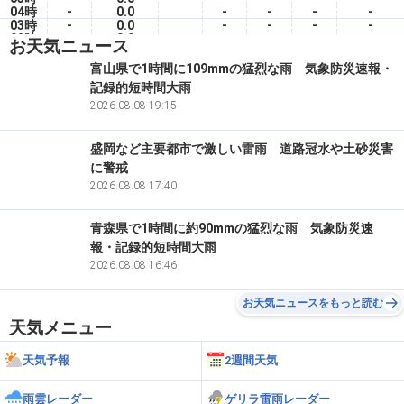
04時
-
0.0
-
-
-
-
03時
-
0.0
-
-
-
-
02時
-
0.0
-
-
-
-
お天気ニュース
01時
-
0.0
-
-
-
-
00時
-
0.0
-
-
-
-
富山県で1時間に109mmの猛烈な雨 気象防災速報・
7(金)
記録的短時間大雨
23時
-
0.0
-
-
-
-
22時
-
2026.08.08 19:15
0.0
-
-
-
-
盛岡など主要都市で激しい雷雨 道路冠水や土砂災害
に警戒
2026.08.08 17:40
青森県で1時間に約90mmの猛烈な雨 気象防災速
報・記録的短時間大雨
2026.08.08 16:46
お天気ニュースをもっと読む
天気メニュー
天気予報
2週間天気
雨雲レーダー
ゲリラ雷雨レーダー