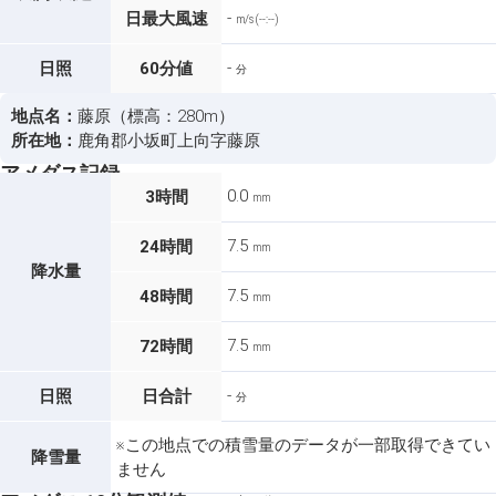
-
日最大風速
m/s (--:--)
-
日照
60分値
分
地点名：
藤原（標高：280m）
所在地：
鹿角郡小坂町上向字藤原
アメダス記録
0.0
3時間
mm
7.5
24時間
mm
降水量
7.5
48時間
mm
7.5
72時間
mm
-
日照
日合計
分
※この地点での積雪量のデータが一部取得できてい
降雪量
ません