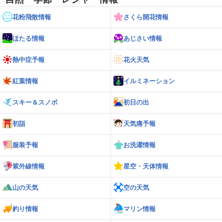
花粉飛散情報
さくら開花情報
ほたる情報
あじさい情報
熱中症予報
花火天気
紅葉情報
イルミネーション
スキー＆スノボ
初日の出
初詣
天気痛予報
服装予報
お洗濯情報
紫外線情報
星空・天体情報
山の天気
空の天気
釣り情報
マリン情報