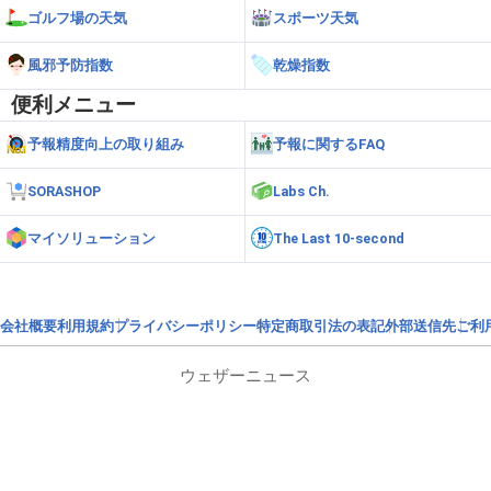
ゴルフ場の天気
スポーツ天気
風邪予防指数
乾燥指数
便利メニュー
予報精度向上の取り組み
予報に関するFAQ
SORASHOP
Labs Ch.
マイソリューション
The Last 10-second
会社概要
利用規約
プライバシーポリシー
特定商取引法の表記
外部送信先
ご利
ウェザーニュース