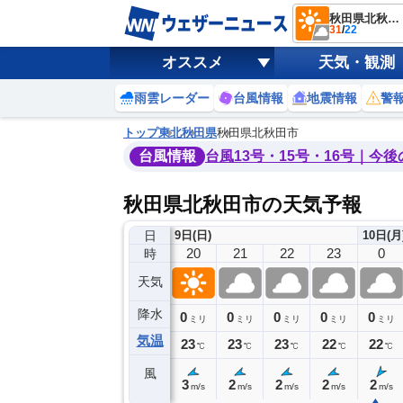
秋田県北秋田市
31
/
22
オススメ
天気・観測
雨雲レーダー
台風情報
地震情報
警
トップ
東北
秋田県
秋田県北秋田市
台風情報
台風13号・15号・16号｜今
秋田県北秋田市の天気予報
日
9日(日)
10日(月
16
17
18
19
20
21
22
23
0
時
天気
降水
0
0
0
0
0
0
0
0
ミリ
ミリ
ミリ
ミリ
ミリ
ミリ
ミリ
ミリ
ミリ
気温
29
28
25
24
23
23
23
22
22
℃
℃
℃
℃
℃
℃
℃
℃
℃
風
3
4
3
3
3
2
2
2
2
m/s
m/s
m/s
m/s
m/s
m/s
m/s
m/s
m/s