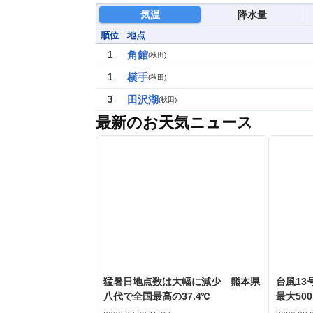
気温
降水量
順位
地点
角館
1
(
秋田
)
横手
1
(
秋田
)
田沢湖
3
(
秋田
)
最新のお天気ニュース
猛暑日地点数は大幅に減少 熊本県
台風1
八代で全国最高の37.4℃
最大50