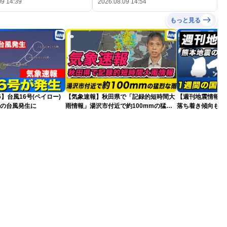
09 14:39
2026.08.09 14:54
もっと見る
26】台風16号(ペイロー)
【気象速報】秋田県で「記録的短時間大
【週刊地震情報】
目の台風発生に
雨情報」湯沢市付近で約100mmの猛烈
落ち着き傾向も…
な雨
戒