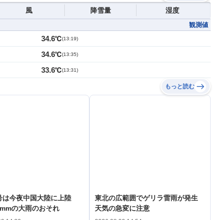
風
降雪量
湿度
観測値
34.6℃
(
13:19
)
34.6℃
(
13:35
)
33.6℃
(
13:31
)
もっと読む
3号は今夜中国大陸に上陸
東北の広範囲でゲリラ雷雨が発生
0mmの大雨のおそれ
天気の急変に注意