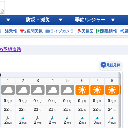
防災・減災
季節/レジャー
報・注意報
2週間天気
ライブカメラ
天気図
避難情報
後の予想進路
最新見解
)
1
2
3
4
5
6
7
8
9
0
0
0
0
0
0
0
0
0
ミリ
ミリ
ミリ
ミリ
ミリ
ミリ
ミリ
ミリ
22
22
21
21
21
21
22
24
25
℃
℃
℃
℃
℃
℃
℃
℃
2
2
2
2
2
2
3
4
4
m/s
m/s
m/s
m/s
m/s
m/s
m/s
m/s
m