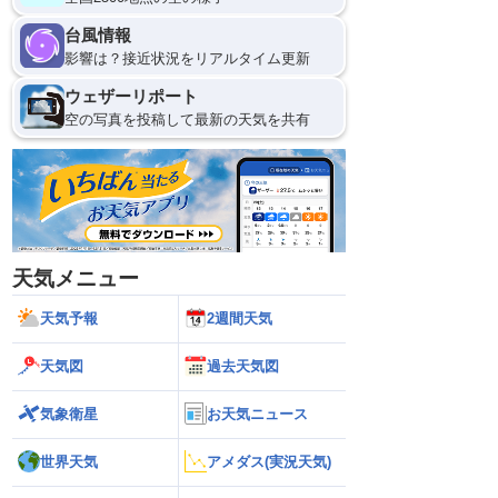
台風情報
影響は？接近状況をリアルタイム更新
ウェザーリポート
空の写真を投稿して最新の天気を共有
天気メニュー
天気予報
2週間天気
天気図
過去天気図
気象衛星
お天気ニュース
世界天気
アメダス(実況天気)