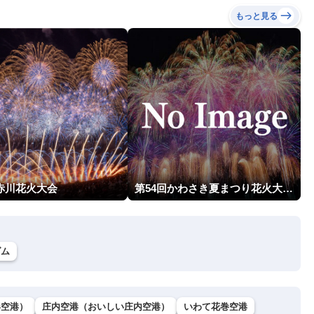
もっと見る
回赤川花火大会
第54回かわさき夏まつり花火大会「おらが自慢のでっかい花火」
ダム
形空港）
庄内空港（おいしい庄内空港）
いわて花巻空港