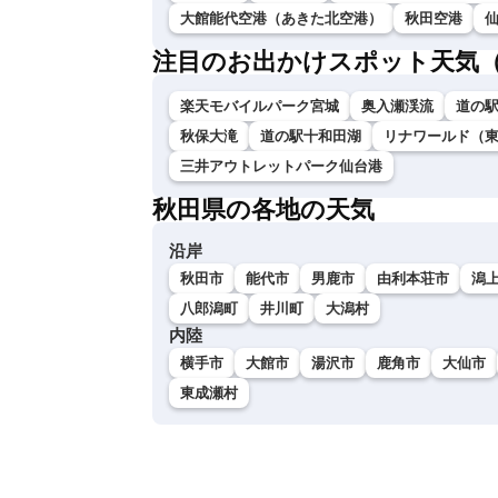
大館能代空港（あきた北空港）
秋田空港
注目のお出かけスポット天気
楽天モバイルパーク宮城
奥入瀬渓流
道の
秋保大滝
道の駅十和田湖
リナワールド（
三井アウトレットパーク仙台港
秋田県の各地の天気
沿岸
秋田市
能代市
男鹿市
由利本荘市
潟
八郎潟町
井川町
大潟村
内陸
横手市
大館市
湯沢市
鹿角市
大仙市
東成瀬村