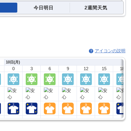
今日明日
2週間天気
アイコンの説明
10日(月)
0
3
6
9
12
15
18