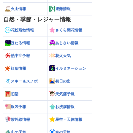
火山情報
避難情報
自然・季節・レジャー情報
花粉飛散情報
さくら開花情報
ほたる情報
あじさい情報
熱中症予報
花火天気
紅葉情報
イルミネーション
スキー＆スノボ
初日の出
初詣
天気痛予報
服装予報
お洗濯情報
紫外線情報
星空・天体情報
山の天気
空の天気