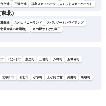
仙台空港
三沢空港
福島スカイパーク（ふくしまスカイパーク）
（東北）
駅裏磐梯
八木山ベニーランド
スパリゾートハワイアンズ
東北最大級の遊園地）
道の駅やまがた蔵王
上市
にかほ市
藤里町
三種町
八峰町
五城目町
北秋田市
仙北市
小坂町
上小阿仁村
美郷町
羽後町