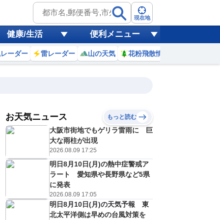
現在地
健康/生活
便利メニュー
風レーダー
雷レーダー
山の天気
花粉飛散情報
世界天気
お天気ニュース
もっと読む
大阪市街地でもゲリラ雷雨に 巨
10
11
12
13
14
15
16
17
大な雨柱が出現
2026.08.09 17:25
明日8月10日(月)の熱中症警戒ア
0
0
0
0
0
0
0
0
ラート 愛知県や長野県など5県
ミリ
ミリ
ミリ
ミリ
ミリ
ミリ
ミリ
ミリ
ミリ
に発表
26
27
27
28
28
28
27
25
℃
℃
℃
℃
℃
℃
℃
℃
℃
2026.08.09 17:05
明日8月10日(月)の天気予報 東
4
4
4
4
4
4
5
5
/s
m/s
m/s
m/s
m/s
m/s
m/s
m/s
m/s
北太平洋側は早めの台風対策を