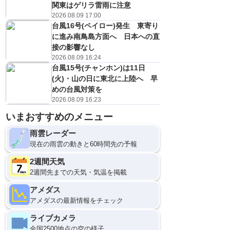
関東はゲリラ雷雨に注意
2026.08.09 17:00
台風16号(ペイロー)発生 東寄り
に進み南鳥島方面へ 日本への直
接の影響なし
2026.08.09 16:24
台風15号(チャンホン)は11日
(火)・山の日に東北に上陸へ 早
めの台風対策を
2026.08.09 16:23
11日(火)
いまおすすめのメニュー
21
0
雨雲レーダー
現在の雨雲の動きと60時間先の予報
2週間天気
2週間先までの天気・気温を掲載
アメダス
アメダスの最新情報をチェック
ライブカメラ
全国2500地点の空の様子