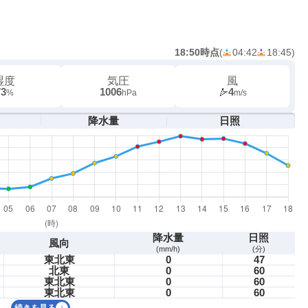
18:50時点
(
04:42
18:45
)
湿度
気圧
風
73
1006
4
%
hPa
m/s
降水量
日照
降水量
日照
風向
(mm/h)
(分)
東北東
0
47
北東
0
60
東北東
0
60
東北東
0
60