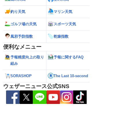
釣り天気
マリン天気
ゴルフ場の天気
スポーツ天気
風邪予防指数
乾燥指数
便利なメニュー
熊本地震の余震活動は
【熱帯低気圧情報 2026】台風16号発生
【ゲリラ雷雨情報
予報精度向上の取り
予報に関するFAQ
依然として震度5弱警
か／新たな台風発生予想 今後の進路と日
い範囲で急な雷雨
組み
本への影響は？(9日 12時更新)
SORASHOP
The Last 10-second
ウェザーニュース公式SNS