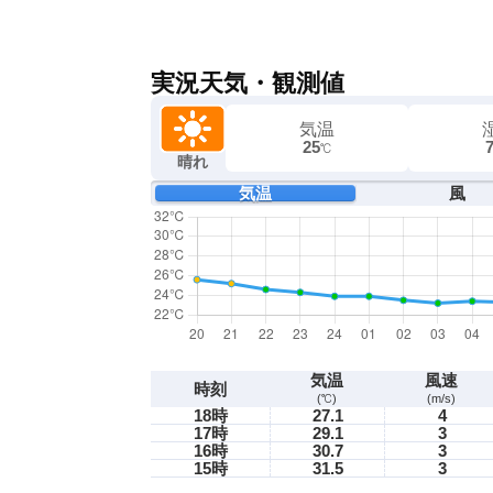
実況天気・観測値
気温
25
℃
晴れ
気温
風
気温
風速
時刻
(℃)
(m/s)
18時
27.1
4
17時
29.1
3
16時
30.7
3
15時
31.5
3