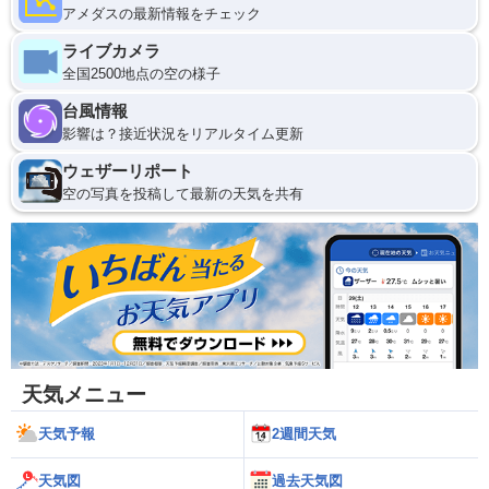
アメダスの最新情報をチェック
ライブカメラ
全国2500地点の空の様子
台風情報
影響は？接近状況をリアルタイム更新
ウェザーリポート
空の写真を投稿して最新の天気を共有
天気メニュー
天気予報
2週間天気
天気図
過去天気図