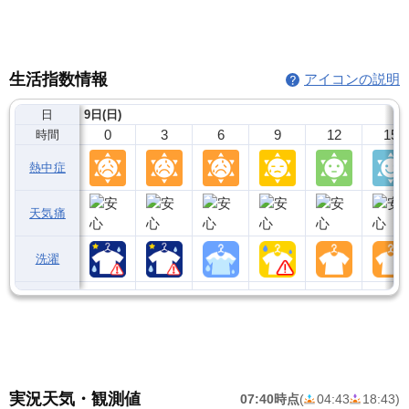
生活指数情報
アイコンの説明
日
9日(日)
0
3
6
9
12
15
時間
熱中症
天気痛
洗濯
実況天気・観測値
07:40時点
(
04:43
18:43
)