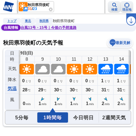
秋田県羽後町
31
/
23
検索
現在地
雨雲レーダー
台風情報
地震情報
警報・注意報
2週間天気
ラ
秋田県羽後町
トップ
東北
秋田県
台風情報
台風13号・15号｜今後の予想進路
秋田県羽後町の天気予報
最新見解
日
9日(日)
7
8
9
10
11
12
13
14
時
天気
降水
0
0
0
0
0
0
1
1
0
ミリ
ミリ
ミリ
ミリ
ミリ
ミリ
ミリ
ミリ
気温
26
28
29
30
30
30
31
31
3
℃
℃
℃
℃
℃
℃
℃
℃
風
0
0
1
1
1
1
2
2
2
m/s
m/s
m/s
m/s
m/s
m/s
m/s
m/s
5分毎
1時間毎
今日明日
2週間天気