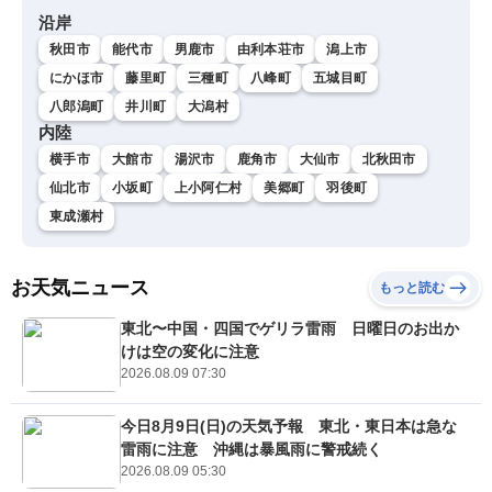
沿岸
秋田市
能代市
男鹿市
由利本荘市
潟上市
にかほ市
藤里町
三種町
八峰町
五城目町
八郎潟町
井川町
大潟村
内陸
横手市
大館市
湯沢市
鹿角市
大仙市
北秋田市
仙北市
小坂町
上小阿仁村
美郷町
羽後町
東成瀬村
お天気ニュース
もっと読む
東北〜中国・四国でゲリラ雷雨 日曜日のお出か
けは空の変化に注意
2026.08.09 07:30
今日8月9日(日)の天気予報 東北・東日本は急な
雷雨に注意 沖縄は暴風雨に警戒続く
2026.08.09 05:30