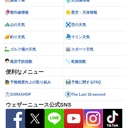
服装予報
お洗濯情報
紫外線情報
星空・天体情報
山の天気
空の天気
釣り天気
マリン天気
ゴルフ場の天気
スポーツ天気
風邪予防指数
乾燥指数
便利なメニュー
予報精度向上の取り組み
予報に関するFAQ
SORASHOP
The Last 10-second
ウェザーニュース公式SNS