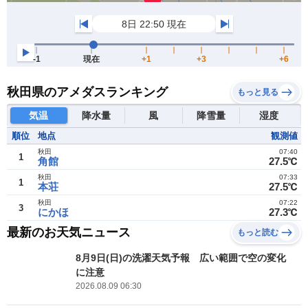
秋田県のアメダスランキング
もっと見る
気温
降水量
風
降雪量
湿度
順位
地点
観測値
秋田
07:40
1
角館
27.5℃
秋田
07:33
1
本荘
27.5℃
秋田
07:22
3
にかほ
27.3℃
最新のお天気ニュース
もっと読む
8月9日(日)の洗濯天気予報 広い範囲で空の変化
に注意
2026.08.09 06:30