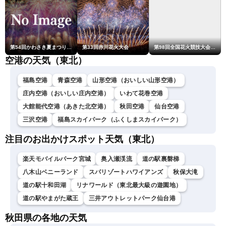
第54回かわさき夏まつり花火大会「おらが自慢のでっかい花火」
第33回赤川花火大会
第98回全国花火競技大会「大曲の花火」
空港の天気（東北）
福島空港
青森空港
山形空港（おいしい山形空港）
庄内空港（おいしい庄内空港）
いわて花巻空港
大館能代空港（あきた北空港）
秋田空港
仙台空港
三沢空港
福島スカイパーク（ふくしまスカイパーク）
注目のお出かけスポット天気（東北）
楽天モバイルパーク宮城
奥入瀬渓流
道の駅裏磐梯
八木山ベニーランド
スパリゾートハワイアンズ
秋保大滝
道の駅十和田湖
リナワールド（東北最大級の遊園地）
道の駅やまがた蔵王
三井アウトレットパーク仙台港
秋田県の各地の天気