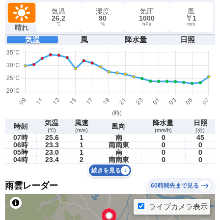
気温
湿度
気圧
風
26.2
90
1000
1
℃
%
hPa
m/s
晴れ
気温
風
降水量
日照
気温
風速
降水量
日照
時刻
風向
(℃)
(m/s)
(mm/h)
(分)
07時
25.6
1
南
0
45
06時
23.3
1
南南東
0
0
05時
23.0
1
南
0
0
04時
23.4
2
南南東
0
0
続きを見る
雨雲レーダー
60時間先まで見る