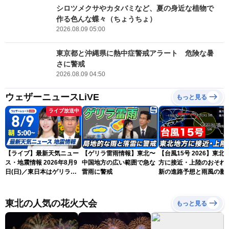
シロツメクサやカタバミなど、夏の身近な植物で
作る色んな蝶々（ちょうちょ）
2026.08.09 05:00
東京都と沖縄県に熱中症警戒アラート 危険な暑
さに警戒
2026.08.09 04:50
ウェザーニュースLiVE
もっと見る
ライブ放送中
【ライブ】最新天気ニュー
【ゲリラ雷雨情報】東北〜
【台風15号 2026】東北
ス・地震情報 2026年8月9
中国地方の広い範囲で急な
方に接近・上陸のおそれ 
日(日)／東日本はゲリラ雷
雷雨に警戒
新の進路予想と雨風の影
雨に注意 沖縄は引き続き
（9日6時更新）
暴風雨に警戒〈ウェザーニ
ュースLiVEモーニング・魚
東北の人気の花火大会
もっと見る
住茉由／山口剛央〉