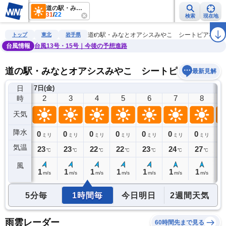
道の駅・みなとオアシスみやこ シートピアなあど
31
/
22
検索
現在地
雨雲レーダー
台風情報
地震情報
警報・注意報
2週間天気
ラ
道の駅・みなとオアシスみやこ シートピアなあ
トップ
東北
岩手県
台風情報
台風13号・15号｜今後の予想進路
道の駅・みなとオアシスみやこ シートピアなあどの
最新見解
日
7日(金)
1
2
3
4
5
6
7
8
時
天気
降水
0
0
0
0
0
0
0
0
0
ミリ
ミリ
ミリ
ミリ
ミリ
ミリ
ミリ
ミリ
気温
24
23
23
22
22
23
24
27
2
℃
℃
℃
℃
℃
℃
℃
℃
風
1
1
1
1
1
1
1
1
1
m/s
m/s
m/s
m/s
m/s
m/s
m/s
m/s
5分毎
1時間毎
今日明日
2週間天気
雨雲レーダー
60時間先まで見る