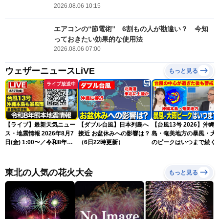
2026.08.06 10:15
エアコンの“節電術” 6割もの人が勘違い？ 今知
っておきたい効果的な使用法
2026.08.06 07:00
ウェザーニュースLiVE
もっと見る
ライブ放送中
【ライブ】最新天気ニュー
【ダブル台風】日本列島へ
【台風13号 2026】沖縄
ス・地震情報 2026年8月7
接近 お盆休みへの影響は？
島・奄美地方の暴風・大
日(金) 1:00〜／令和8年熊
（6日22時更新）
のピークはいつまで続く
本地震情報 台風13号が沖
（6日18時更新）
縄に接近〈ウェザーニュー
スLiVE〉
東北の人気の花火大会
もっと見る