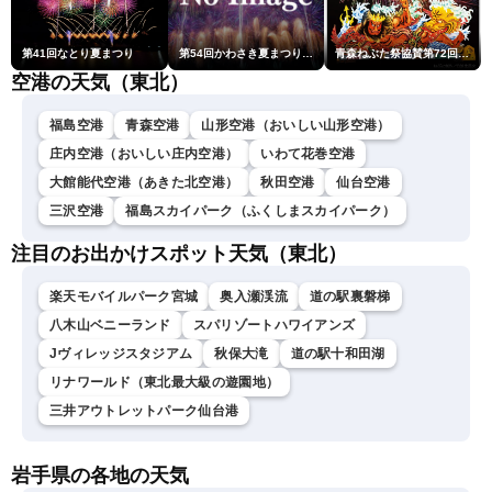
第41回なとり夏まつり
第54回かわさき夏まつり花火大会「おらが自慢のでっかい花火」
青森ねぶた祭協賛第72回青森花火大会
空港の天気（東北）
福島空港
青森空港
山形空港（おいしい山形空港）
庄内空港（おいしい庄内空港）
いわて花巻空港
大館能代空港（あきた北空港）
秋田空港
仙台空港
三沢空港
福島スカイパーク（ふくしまスカイパーク）
注目のお出かけスポット天気（東北）
楽天モバイルパーク宮城
奥入瀬渓流
道の駅裏磐梯
八木山ベニーランド
スパリゾートハワイアンズ
Jヴィレッジスタジアム
秋保大滝
道の駅十和田湖
リナワールド（東北最大級の遊園地）
三井アウトレットパーク仙台港
岩手県の各地の天気