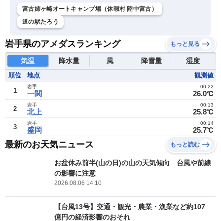
宮古姉ヶ崎オートキャンプ場（休暇村 陸中宮古）
道の駅たろう
岩手県のアメダスランキング
もっと見る
気温
降水量
風
降雪量
湿度
順位
地点
観測値
岩手
00:22
1
一関
26.0℃
岩手
00:13
2
北上
25.8℃
岩手
00:14
3
盛岡
25.7℃
最新のお天気ニュース
もっと読む
お盆休み前半(山の日)の山の天気傾向 台風や前線
の影響に注意
2026.08.06 14:10
【台風13号】交通・観光・農業・漁業など約107
億円の経済影響のおそれ