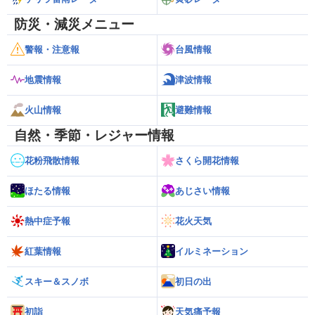
防災・減災メニュー
警報・注意報
台風情報
地震情報
津波情報
火山情報
避難情報
自然・季節・レジャー情報
花粉飛散情報
さくら開花情報
ほたる情報
あじさい情報
熱中症予報
花火天気
紅葉情報
イルミネーション
スキー＆スノボ
初日の出
初詣
天気痛予報