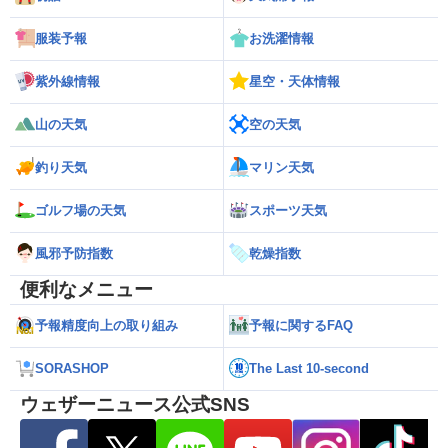
服装予報
お洗濯情報
紫外線情報
星空・天体情報
山の天気
空の天気
釣り天気
マリン天気
ゴルフ場の天気
スポーツ天気
風邪予防指数
乾燥指数
便利なメニュー
予報精度向上の取り組み
予報に関するFAQ
SORASHOP
The Last 10-second
ウェザーニュース公式SNS