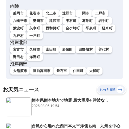
内陸
盛岡市
花巻市
北上市
遠野市
一関市
二戸市
八幡平市
奥州市
滝沢市
雫石町
葛巻町
岩手町
紫波町
矢巾町
西和賀町
金ケ崎町
平泉町
軽米町
九戸村
一戸町
沿岸北部
宮古市
久慈市
山田町
岩泉町
田野畑村
普代村
野田村
洋野町
沿岸南部
大船渡市
陸前高田市
釜石市
住田町
大槌町
お天気ニュース
もっと読む
熊本県熊本地方で地震 最大震度4 津波なし
2026.08.06 19:54
台風から離れた西日本太平洋側も雨 九州を中心