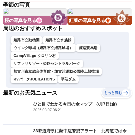
季節の写真
桜の写真を見る
紅葉の写真を見る
周辺のおすすめスポット
姫路市立動物園
姫路市立水族館
ウインク球場（姫路市立姫路球場）
姫路競馬場
CampVillage タロリン村
サファリリゾート姫路セントラルパーク
加古川市立総合体育館・加古川運動公園陸上競技場
RVパークJUBILATIONS
平荘ダム
最新のお天気ニュース
もっと読む
ひと目でわかる今日の傘マップ 8月7日(金)
2026.08.07 06:21
33都道府県に熱中症警戒アラート 北海道では今