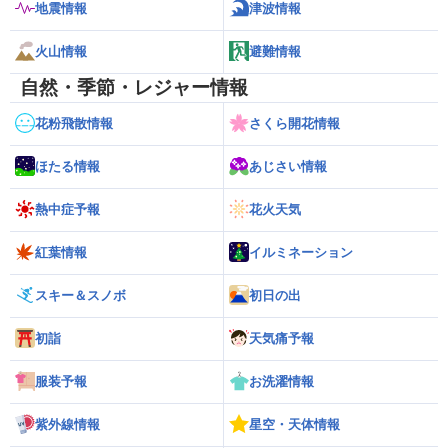
地震情報
津波情報
火山情報
避難情報
自然・季節・レジャー情報
花粉飛散情報
さくら開花情報
ほたる情報
あじさい情報
熱中症予報
花火天気
紅葉情報
イルミネーション
スキー＆スノボ
初日の出
初詣
天気痛予報
服装予報
お洗濯情報
紫外線情報
星空・天体情報