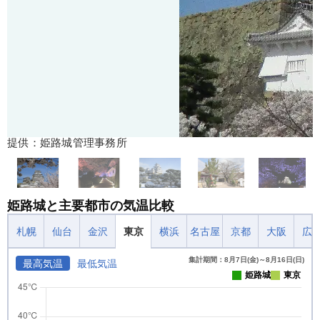
提供：姫路城管理事務所
姫路城と主要都市の気温比較
札幌
仙台
金沢
東京
横浜
名古屋
京都
大阪
広
集計期間：8月7日(金)～8月16日(日)
最高気温
最低気温
姫路城
東京