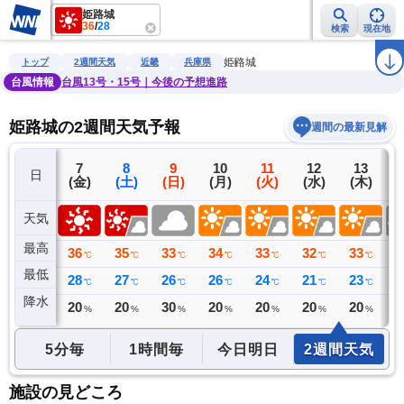
姫路城
36
/
28
検索
現在地
雨雲レーダー
台風情報
地震情報
警報・注意報
2週間天気
ラ
姫路城
トップ
2週間天気
近畿
兵庫県
台風情報
台風13号・15号｜今後の予想進路
姫路城の2週間天気予報
週間の最新見解
6
7
8
9
10
11
12
13
日
(木)
(金)
(土)
(日)
(月)
(火)
(水)
(木)
(
天気
最高
36
36
35
33
34
33
32
33
3
℃
℃
℃
℃
℃
℃
℃
℃
最低
28
28
27
26
26
24
21
23
2
℃
℃
℃
℃
℃
℃
℃
℃
降水
0
20
20
30
20
20
20
20
3
ミリ
%
%
%
%
%
%
%
5分毎
1時間毎
今日明日
2週間天気
施設の見どころ