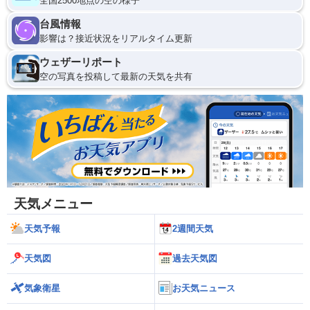
全国2500地点の空の様子
台風情報
影響は？接近状況をリアルタイム更新
ウェザーリポート
空の写真を投稿して最新の天気を共有
天気メニュー
天気予報
2週間天気
天気図
過去天気図
気象衛星
お天気ニュース