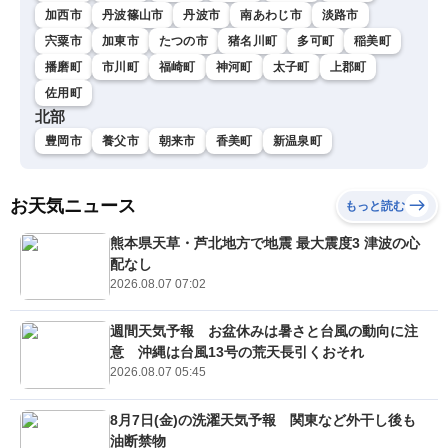
加西市
丹波篠山市
丹波市
南あわじ市
淡路市
宍粟市
加東市
たつの市
猪名川町
多可町
稲美町
播磨町
市川町
福崎町
神河町
太子町
上郡町
佐用町
北部
豊岡市
養父市
朝来市
香美町
新温泉町
お天気ニュース
もっと読む
熊本県天草・芦北地方で地震 最大震度3 津波の心
配なし
2026.08.07 07:02
週間天気予報 お盆休みは暑さと台風の動向に注
意 沖縄は台風13号の荒天長引くおそれ
2026.08.07 05:45
8月7日(金)の洗濯天気予報 関東など外干し後も
油断禁物