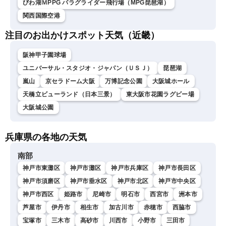
びわ湖ＭPPG パラグライダー飛行場（MPG琵琶湖）
関西国際空港
注目のお出かけスポット天気（近畿）
阪神甲子園球場
ユニバーサル・スタジオ・ジャパン（ＵＳＪ）
琵琶湖
嵐山
京セラドーム大阪
万博記念公園
大阪城ホール
天橋立ビューランド（日本三景）
東大阪市花園ラグビー場
大阪城公園
兵庫県の各地の天気
南部
神戸市東灘区
神戸市灘区
神戸市兵庫区
神戸市長田区
神戸市須磨区
神戸市垂水区
神戸市北区
神戸市中央区
神戸市西区
姫路市
尼崎市
明石市
西宮市
洲本市
芦屋市
伊丹市
相生市
加古川市
赤穂市
西脇市
宝塚市
三木市
高砂市
川西市
小野市
三田市