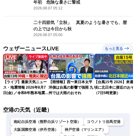
年初 危険な暑さに警戒
2026.08.07 05:12
二十四節気「立秋」 真夏のような暑さでも、暦
の上では今日から秋
2026.08.07 05:00
ウェザーニュースLiVE
もっと見る
ライブ放送中
【ライブ】最新天気ニュー
【雨情報】西〜東日本太平
【台風15号 2026】来週
ス・地震情報 2026年8月7
洋側は台風の影響で強雨 九
頃に北日本に接近のおそ
日(金) ／令和8年熊本地震情
州では大雨のおそれ
（7日5時更新）
報 〈ウェザーニュース
LiVEサンシャイン・松本真
空港の天気（近畿）
央・江川清音／有賀哲夫〉
南紀白浜空港（熊野白浜リゾート空港）
コウノトリ但馬空港
大阪国際空港（伊丹空港）
神戸空港（マリンエア）