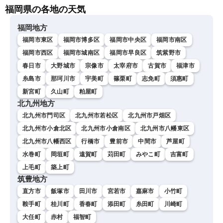
福岡県の各地の天気
福岡地方
福岡市東区
福岡市博多区
福岡市中央区
福岡市南区
福岡市西区
福岡市城南区
福岡市早良区
筑紫野市
春日市
大野城市
宗像市
太宰府市
古賀市
福津市
糸島市
那珂川市
宇美町
篠栗町
志免町
須惠町
新宮町
久山町
粕屋町
北九州地方
北九州市門司区
北九州市若松区
北九州市戸畑区
北九州市小倉北区
北九州市小倉南区
北九州市八幡東区
北九州市八幡西区
行橋市
豊前市
中間市
芦屋町
水巻町
岡垣町
遠賀町
苅田町
みやこ町
吉富町
上毛町
築上町
筑豊地方
直方市
飯塚市
田川市
宮若市
嘉麻市
小竹町
鞍手町
桂川町
香春町
添田町
糸田町
川崎町
大任町
赤村
福智町