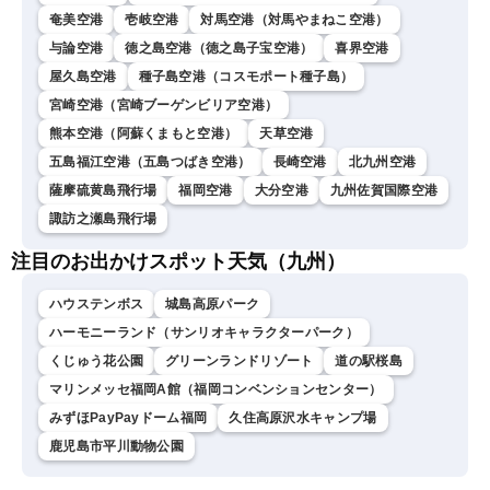
奄美空港
壱岐空港
対馬空港（対馬やまねこ空港）
与論空港
徳之島空港（徳之島子宝空港）
喜界空港
屋久島空港
種子島空港（コスモポート種子島）
宮崎空港（宮崎ブーゲンビリア空港）
熊本空港（阿蘇くまもと空港）
天草空港
五島福江空港（五島つばき空港）
長崎空港
北九州空港
薩摩硫黄島飛行場
福岡空港
大分空港
九州佐賀国際空港
諏訪之瀬島飛行場
注目のお出かけスポット天気（九州）
ハウステンボス
城島高原パーク
ハーモニーランド（サンリオキャラクターパーク）
くじゅう花公園
グリーンランドリゾート
道の駅桜島
マリンメッセ福岡A館（福岡コンベンションセンター）
みずほPayPayドーム福岡
久住高原沢水キャンプ場
鹿児島市平川動物公園