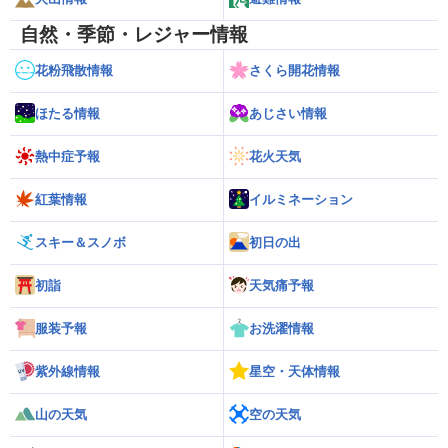
自然・季節・レジャー情報
花粉飛散情報
さくら開花情報
ほたる情報
あじさい情報
熱中症予報
花火天気
紅葉情報
イルミネーション
スキー＆スノボ
初日の出
初詣
天気痛予報
服装予報
お洗濯情報
紫外線情報
星空・天体情報
山の天気
空の天気