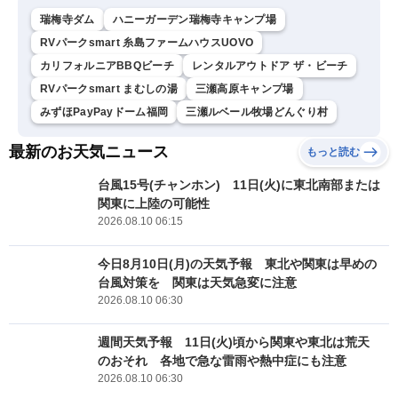
瑞梅寺ダム
ハニーガーデン瑞梅寺キャンプ場
RVパークsmart 糸島ファームハウスUOVO
カリフォルニアBBQビーチ
レンタルアウトドア ザ・ビーチ
RVパークsmart まむしの湯
三瀬高原キャンプ場
みずほPayPayドーム福岡
三瀬ルベール牧場どんぐり村
最新のお天気ニュース
もっと読む
台風15号(チャンホン) 11日(火)に東北南部または
関東に上陸の可能性
2026.08.10 06:15
今日8月10日(月)の天気予報 東北や関東は早めの
台風対策を 関東は天気急変に注意
2026.08.10 06:30
週間天気予報 11日(火)頃から関東や東北は荒天
のおそれ 各地で急な雷雨や熱中症にも注意
2026.08.10 06:30