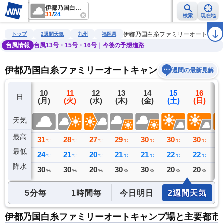
伊都乃国白糸ファミリーオートキャンプ場
31
/
24
検索
現在地
雨雲レーダー
台風情報
地震情報
警報・注意報
2週間天気
ラ
伊都乃国白糸ファミリーオートキャ
トップ
2週間天気
九州
福岡県
台風情報
台風13号・15号・16号｜今後の予想進路
伊都乃国白糸ファミリーオートキャンプ場の2週間天
週間の最新見解
9
10
11
12
13
14
15
16
日
(日)
(月)
(火)
(水)
(木)
(金)
(土)
(日)
(
天気
最高
29
31
28
27
29
30
30
30
3
℃
℃
℃
℃
℃
℃
℃
℃
最低
24
24
21
20
21
21
22
22
2
℃
℃
℃
℃
℃
℃
℃
℃
降水
0
30
30
20
30
30
20
20
2
ミリ
%
%
%
%
%
%
%
5分毎
1時間毎
今日明日
2週間天気
伊都乃国白糸ファミリーオートキャンプ場と主要都市