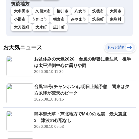
筑後地方
大牟田市
久留米市
柳川市
八女市
筑後市
大川市
小郡市
うきは市
朝倉市
みやま市
筑前町
東峰村
大刀洗町
大木町
広川町
お天気ニュース
もっと読む
お盆休みの天気2026 台風の影響に要注意 後半
は太平洋側中心に曇りや雨
2026.08.10 11:39
台風15号(チャンホン)は明日上陸予想 関東は夕
方以降が荒天のピーク
2026.08.10 10:16
熊本県天草・芦北地方でM4.0の地震 最大震度
3 津波の心配なし
2026.08.10 09:53