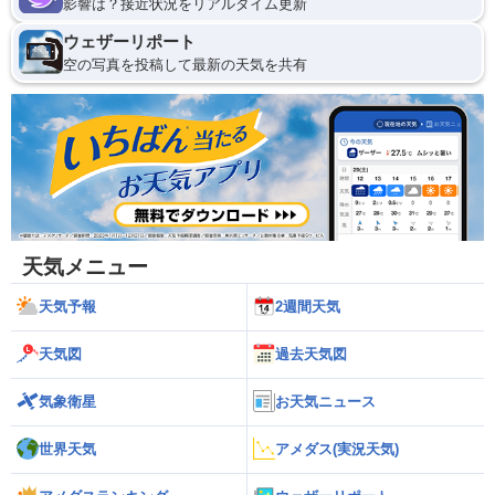
影響は？接近状況をリアルタイム更新
ウェザーリポート
空の写真を投稿して最新の天気を共有
天気メニュー
天気予報
2週間天気
天気図
過去天気図
気象衛星
お天気ニュース
世界天気
アメダス(実況天気)