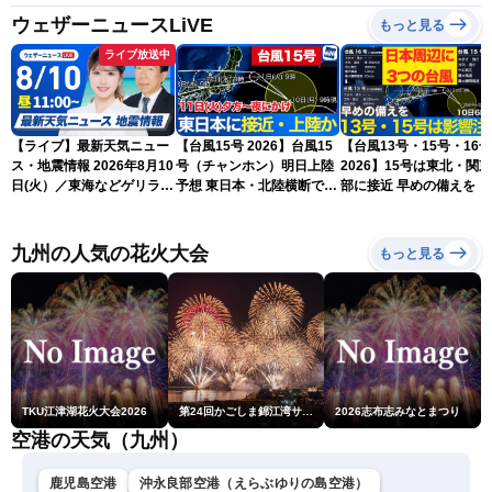
ウェザーニュースLiVE
もっと見る
ライブ放送中
【ライブ】最新天気ニュー
【台風15号 2026】台風15
【台風13号・15号・16号
ス・地震情報 2026年8月10
号（チャンホン）明日上陸
2026】15号は東北・関
日(火）／東海などゲリラ雷
予想 東日本・北陸横断で大
部に接近 早めの備えを（
雨に注意 東北や関東は早め
雨や暴風に要警戒（10日9
日6時更新）
の台風対策を〈ウェザーニ
時現在）
ュースLiVEコーヒータイ
九州の人気の花火大会
もっと見る
ム・小林李衣奈／有賀哲
夫〉
TKU江津湖花火大会2026
第24回かごしま錦江湾サマーナイト大花火大会
2026志布志みなとまつり
空港の天気（九州）
鹿児島空港
沖永良部空港（えらぶゆりの島空港）