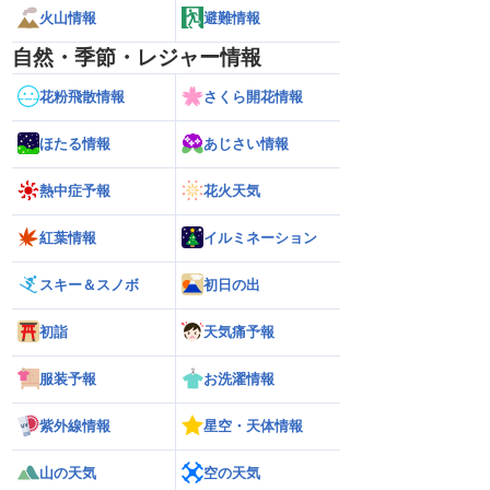
火山情報
避難情報
自然・季節・レジャー情報
花粉飛散情報
さくら開花情報
ほたる情報
あじさい情報
熱中症予報
花火天気
紅葉情報
イルミネーション
スキー＆スノボ
初日の出
初詣
天気痛予報
服装予報
お洗濯情報
紫外線情報
星空・天体情報
山の天気
空の天気