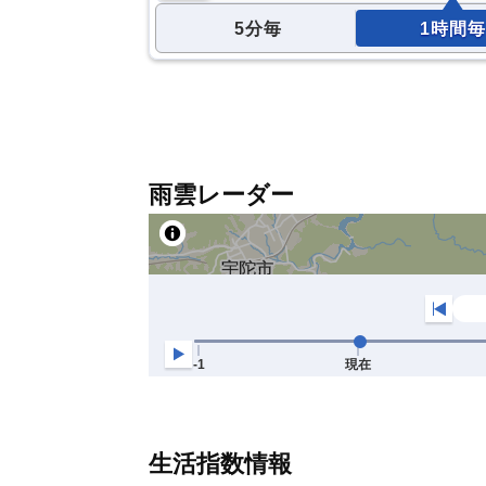
5分毎
1時間毎
雨雲レーダー
生活指数情報