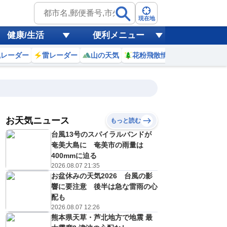
現在地
健康/生活
便利メニュー
風レーダー
雷レーダー
山の天気
花粉飛散情報
世界天気
お天気ニュース
もっと読む
台風13号のスパイラルバンドが
4
15
16
17
18
19
20
21
22
奄美大島に 奄美市の雨量は
400mmに迫る
2026.08.07 21:35
お盆休みの天気2026 台風の影
0
0
0
0
0
0
0
0
リ
ミリ
ミリ
ミリ
ミリ
ミリ
ミリ
ミリ
ミリ
響に要注意 後半は急な雷雨の心
32
30
28
27
25
23
22
22
℃
℃
℃
℃
℃
℃
℃
℃
℃
配も
2026.08.07 12:26
2
2
2
1
1
1
1
1
熊本県天草・芦北地方で地震 最
/s
m/s
m/s
m/s
m/s
m/s
m/s
m/s
m/s