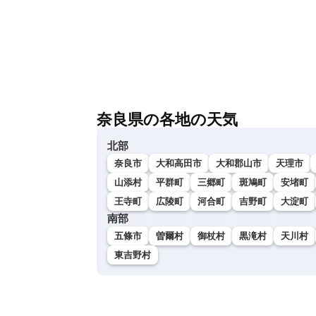
奈良県の各地の天気
北部
奈良市
大和高田市
大和郡山市
天理市
山添村
平群町
三郷町
斑鳩町
安堵町
王寺町
広陵町
河合町
吉野町
大淀町
南部
五條市
曽爾村
御杖村
黒滝村
天川村
東吉野村