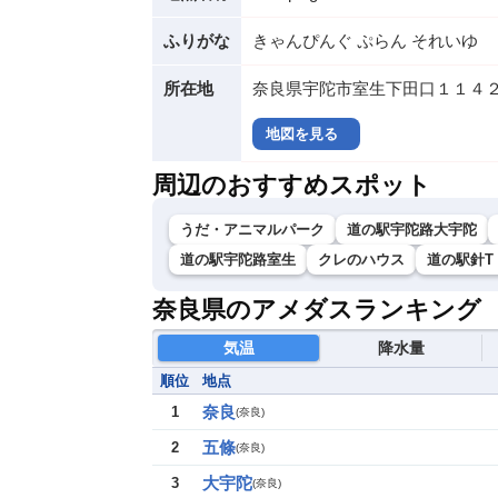
ふりがな
きゃんぴんぐ ぷらん それいゆ
所在地
奈良県宇陀市室生下田口１１４２
地図を見る
周辺のおすすめスポット
うだ・アニマルパーク
道の駅宇陀路大宇陀
道の駅宇陀路室生
クレのハウス
道の駅針T
奈良県のアメダスランキング
気温
降水量
順位
地点
奈良
1
(
奈良
)
五條
2
(
奈良
)
大宇陀
3
(
奈良
)