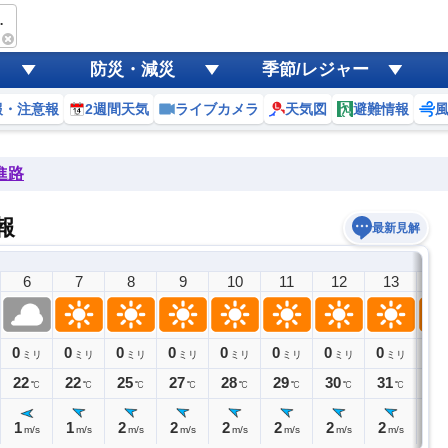
 Soleil
防災・減災
季節/レジャー
報・注意報
2週間天気
ライブカメラ
天気図
避難情報
進路
予報
最新見解
6
7
8
9
10
11
12
13
1
0
0
0
0
0
0
0
0
0
ミリ
ミリ
ミリ
ミリ
ミリ
ミリ
ミリ
ミリ
ミ
22
22
25
27
28
29
30
31
32
℃
℃
℃
℃
℃
℃
℃
℃
1
1
2
2
2
2
2
2
2
m/s
m/s
m/s
m/s
m/s
m/s
m/s
m/s
m