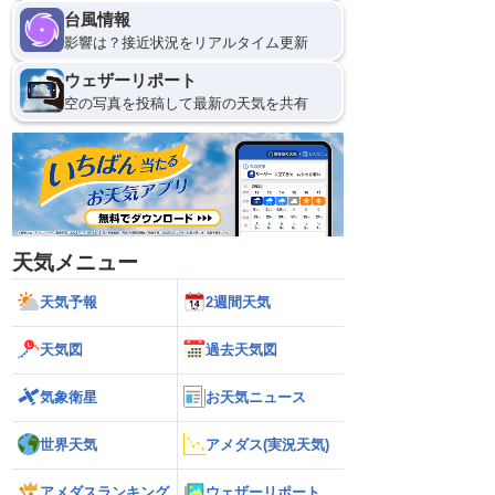
台風情報
影響は？接近状況をリアルタイム更新
ウェザーリポート
空の写真を投稿して最新の天気を共有
天気メニュー
天気予報
2週間天気
天気図
過去天気図
気象衛星
お天気ニュース
世界天気
アメダス(実況天気)
アメダスランキング
ウェザーリポート