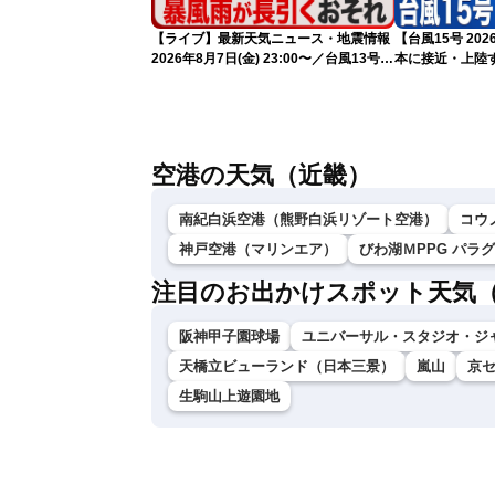
【ライブ】最新天気ニュース・地震情報
【台風15号 2
2026年8月7日(金) 23:00〜／台風13号の
本に接近・上陸す
影響長引く 〈ウェザーニュースLiVE・
情報）
川畑玲〉
空港の天気（近畿）
南紀白浜空港（熊野白浜リゾート空港）
コウ
神戸空港（マリンエア）
びわ湖ＭPPG パラ
注目のお出かけスポット天気
阪神甲子園球場
ユニバーサル・スタジオ・ジ
天橋立ビューランド（日本三景）
嵐山
京
生駒山上遊園地