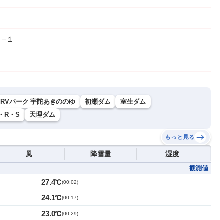
−１
RVパーク 宇陀あきののゆ
初瀬ダム
室生ダム
・R・S
天理ダム
もっと見る
風
降雪量
湿度
観測値
27.4℃
(
00:02
)
24.1℃
(
00:17
)
23.0℃
(
00:29
)