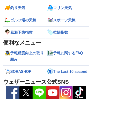
釣り天気
マリン天気
026】台風の影響に要
【ゲリラ雷雨】長野県で1時間に約
【台風13号 202
雷雨の心配も
100mmの猛烈な雨／気象防災速報・記
強い」勢力に再発
ゴルフ場の天気
スポーツ天気
録的短時間大雨
（7日18時最新情報
風邪予防指数
乾燥指数
便利なメニュー
予報精度向上の取り
予報に関するFAQ
組み
SORASHOP
The Last 10-second
ウェザーニュース公式SNS