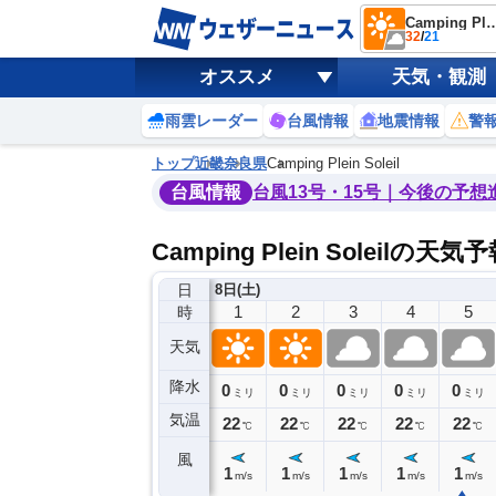
Camping Plein
32
/
21
オススメ
天気・観測
雨雲レーダー
台風情報
地震情報
警
トップ
近畿
奈良県
Camping Plein Soleil
台風情報
台風13号・15号｜今後の予想
Camping Plein Soleilの天気
日
7日(金)
8日(土)
21
22
23
0
1
2
3
4
5
時
天気
降水
0
0
0
0
0
0
0
0
ミリ
ミリ
ミリ
ミリ
ミリ
ミリ
ミリ
ミリ
ミリ
気温
3
23
22
22
22
22
22
22
22
℃
℃
℃
℃
℃
℃
℃
℃
℃
風
1
0
1
1
1
1
1
1
1
m/s
m/s
m/s
m/s
m/s
m/s
m/s
m/s
m/s