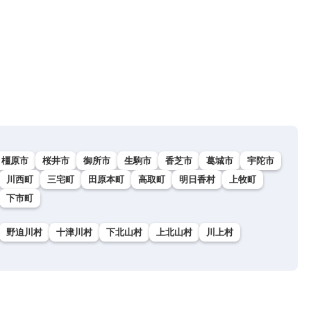
橿原市
桜井市
御所市
生駒市
香芝市
葛城市
宇陀市
川西町
三宅町
田原本町
高取町
明日香村
上牧町
下市町
野迫川村
十津川村
下北山村
上北山村
川上村