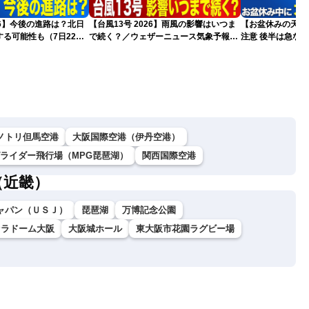
026】今後の進路は？北日
【台風13号 2026】雨風の影響はいつま
【お盆休みの天気2
る可能性も（7日22時
で続く？／ウェザーニュース気象予報士
注意 後半は急な
解説（7日22時情報）
ノトリ但馬空港
大阪国際空港（伊丹空港）
グライダー飛行場（MPG琵琶湖）
関西国際空港
（近畿）
ャパン（ＵＳＪ）
琵琶湖
万博記念公園
セラドーム大阪
大阪城ホール
東大阪市花園ラグビー場