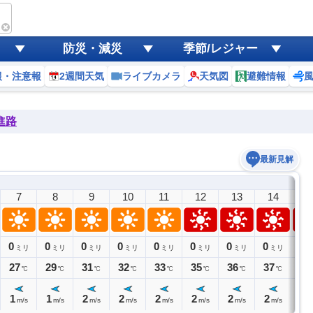
防災・減災
季節/レジャー
報・注意報
2週間天気
ライブカメラ
天気図
避難情報
進路
最新見解
7
8
9
10
11
12
13
14
1
0
0
0
0
0
0
0
0
0
ミリ
ミリ
ミリ
ミリ
ミリ
ミリ
ミリ
ミリ
ミ
27
29
31
32
33
35
36
37
37
℃
℃
℃
℃
℃
℃
℃
℃
1
1
2
2
2
2
2
2
1
m/s
m/s
m/s
m/s
m/s
m/s
m/s
m/s
m