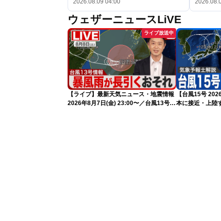
2026.08.09 04:00
2026.08.
ウェザーニュースLiVE
ライブ放送中
【ライブ】最新天気ニュース・地震情報
【台風15号 2
2026年8月7日(金) 23:00〜／台風13号の
本に接近・上陸す
影響長引く 〈ウェザーニュースLiVE・
情報）
川畑玲〉