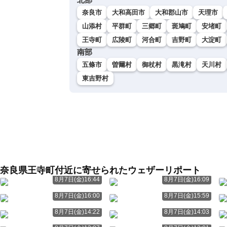
奈良市
大和高田市
大和郡山市
天理市
山添村
平群町
三郷町
斑鳩町
安堵町
王寺町
広陵町
河合町
吉野町
大淀町
南部
五條市
曽爾村
御杖村
黒滝村
天川村
東吉野村
奈良県王寺町付近に寄せられたウェザーリポート
8月7日(金)16:44
8月7日(金)16:09
8月7日(金)16:00
8月7日(金)15:59
8月7日(金)14:22
8月7日(金)14:03