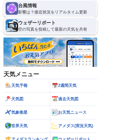
台風情報
影響は？接近状況をリアルタイム更新
ウェザーリポート
空の写真を投稿して最新の天気を共有
天気メニュー
天気予報
2週間天気
天気図
過去天気図
気象衛星
お天気ニュース
世界天気
アメダス(実況天気)
アメダスランキング
ウェザーリポート