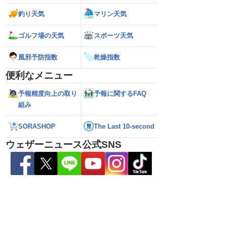
釣り天気
マリン天気
ゴルフ場の天気
スポーツ天気
風邪予防指数
乾燥指数
便利なメニュー
予報精度向上の取り
予報に関するFAQ
026】台風の影響に要
【ゲリラ雷雨】長野県で1時間に約
【台風13号 202
組み
雷雨の心配も
100mmの猛烈な雨／気象防災速報・記
強い」勢力に再発
録的短時間大雨
（7日18時最新情報
SORASHOP
The Last 10-second
ウェザーニュース公式SNS