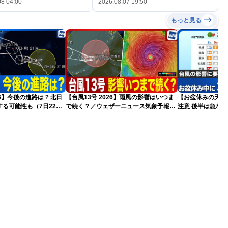
08 04:00
2026.08.07 19:50
もっと見る
026】今後の進路は？北日
【台風13号 2026】雨風の影響はいつま
【お盆休みの天気2
る可能性も（7日22時
で続く？／ウェザーニュース気象予報士
注意 後半は急な
解説（7日22時情報）