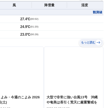
風
降雪量
湿度
観測値
27.4℃
(
00:02
)
24.9℃
(
01:20
)
23.0℃
(
00:29
)
もっと読む
よみ・今週のこよみ 2026
大型で非常に強い台風13号 沖縄
(土)
や奄美は長引く荒天に厳重警戒を