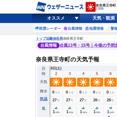
奈良県王寺町
37
/
26
オススメ
天気・観測
雨雲レーダー
台風情報
地震情報
警
トップ
近畿
奈良県
奈良県王寺町
台風情報
台風13号・15号｜今後の予想
奈良県王寺町の天気予報
日
7日(金)
8日(土)
22
23
0
1
2
3
4
5
6
時
天気
降水
0
0
0
0
0
0
0
0
ミリ
ミリ
ミリ
ミリ
ミリ
ミリ
ミリ
ミリ
ミリ
気温
9
28
28
28
27
27
27
26
26
℃
℃
℃
℃
℃
℃
℃
℃
℃
風
1
1
1
1
1
1
1
1
1
m/s
m/s
m/s
m/s
m/s
m/s
m/s
m/s
m/s