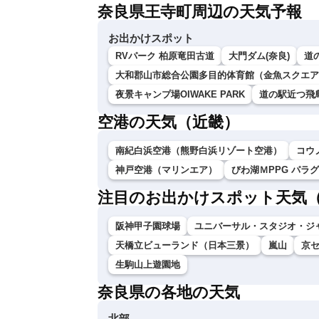
奈良県王寺町周辺の天気予報
お出かけスポット
RVパーク 柏原竜田古道
大門ダム(奈良)
道
大和郡山市総合公園多目的体育館（金魚スクエア
夜景キャンプ場OIWAKE PARK
道の駅近つ飛
空港の天気（近畿）
南紀白浜空港（熊野白浜リゾート空港）
コウ
神戸空港（マリンエア）
びわ湖ＭPPG パラ
注目のお出かけスポット天気
阪神甲子園球場
ユニバーサル・スタジオ・ジ
天橋立ビューランド（日本三景）
嵐山
京
生駒山上遊園地
奈良県の各地の天気
北部