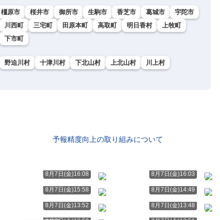
橿原市
桜井市
御所市
生駒市
香芝市
葛城市
宇陀市
川西町
三宅町
田原本町
高取町
明日香村
上牧町
下市町
野迫川村
十津川村
下北山村
上北山村
川上村
予報精度向上の取り組みについて
8月7日(金)16:08
8月7日(金)16:03
8月7日(金)15:58
8月7日(金)14:49
8月7日(金)13:52
8月7日(金)13:48