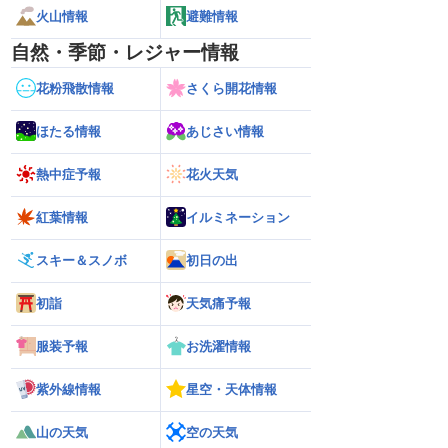
火山情報
避難情報
自然・季節・レジャー情報
花粉飛散情報
さくら開花情報
ほたる情報
あじさい情報
熱中症予報
花火天気
紅葉情報
イルミネーション
スキー＆スノボ
初日の出
初詣
天気痛予報
服装予報
お洗濯情報
紫外線情報
星空・天体情報
山の天気
空の天気