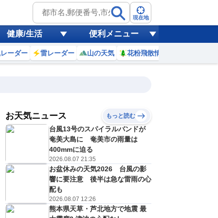
現在地
健康/生活
便利メニュー
風レーダー
雷レーダー
山の天気
花粉飛散情報
世界天気
お天気ニュース
もっと読む
台風13号のスパイラルバンドが
5
16
17
18
19
20
21
22
23
奄美大島に 奄美市の雨量は
400mmに迫る
2026.08.07 21:35
お盆休みの天気2026 台風の影
0
0
0
0
0
0
0
0
リ
ミリ
ミリ
ミリ
ミリ
ミリ
ミリ
ミリ
ミリ
響に要注意 後半は急な雷雨の心
35
34
32
30
30
29
28
28
℃
℃
℃
℃
℃
℃
℃
℃
℃
配も
2026.08.07 12:26
0
1
1
1
1
1
0
0
熊本県天草・芦北地方で地震 最
/s
m/s
m/s
m/s
m/s
m/s
m/s
m/s
m/s