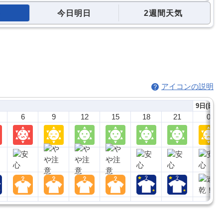
今日明日
2週間天気
アイコンの説明
9日(日)
6
9
12
15
18
21
0