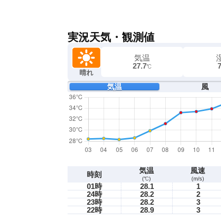
実況天気・観測値
気温
27.7
℃
晴れ
気温
風
気温
風速
時刻
(℃)
(m/s)
01時
28.1
1
24時
28.2
2
23時
28.2
3
22時
28.9
3