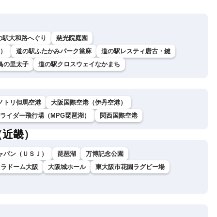
の駅大和路へぐり
慈光院庭園
）
道の駅ふたかみパーク當麻
道の駅レスティ唐古・鍵
鳥の里太子
道の駅クロスウェイなかまち
ノトリ但馬空港
大阪国際空港（伊丹空港）
グライダー飛行場（MPG琵琶湖）
関西国際空港
（近畿）
ャパン（ＵＳＪ）
琵琶湖
万博記念公園
セラドーム大阪
大阪城ホール
東大阪市花園ラグビー場