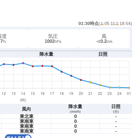
01:30時点
(
05:11
18:54
)
湿度
気圧
風
77
1002
0.2
%
hPa
m/s
降水量
日照
降水量
日照
風向
(mm/h)
(分)
東北東
0
-
東南東
0
-
東南東
0
-
東南東
0
-