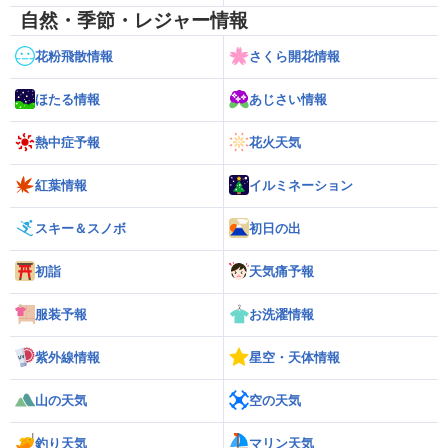
自然・季節・レジャー情報
花粉飛散情報
さくら開花情報
ほたる情報
あじさい情報
熱中症予報
花火天気
紅葉情報
イルミネーション
スキー＆スノボ
初日の出
初詣
天気痛予報
服装予報
お洗濯情報
紫外線情報
星空・天体情報
山の天気
空の天気
釣り天気
マリン天気