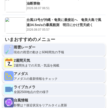
油断禁物
2026.08.07 06:51
台風13号が沖縄・奄美に最接近へ 奄美大島で風
速34.5m/sの暴風観測 明日にかけ荒天続く
2026.08.07 05:57
いまおすすめのメニュー
雨雲レーダー
現在の雨雲の動きと60時間先の予報
2週間天気
2週間先までの天気・気温を掲載
アメダス
アメダスの最新情報をチェック
ライブカメラ
全国2500地点の空の様子
台風情報
影響は？接近状況をリアルタイム更新