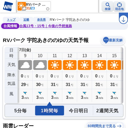
RVパーク 宇陀あきののゆ
31
/
23
検索
現在地
雨雲レーダー
台風情報
地震情報
警報・注意報
2週間天気
ラ
RVパーク 宇陀あきののゆ
トップ
近畿
奈良県
台風情報
台風13号・15号｜今後の予想進路
RVパーク 宇陀あきののゆの天気予報
最新見解
日
7日(金)
8
9
10
11
12
13
14
15
時
天気
降水
0
0
0
0
0
0
0
0
0
ミリ
ミリ
ミリ
ミリ
ミリ
ミリ
ミリ
ミリ
気温
29
29
30
31
31
31
31
31
2
℃
℃
℃
℃
℃
℃
℃
℃
風
3
3
3
3
3
3
3
3
2
m/s
m/s
m/s
m/s
m/s
m/s
m/s
m/s
5分毎
1時間毎
今日明日
2週間天気
雨雲レーダー
60時間先まで見る