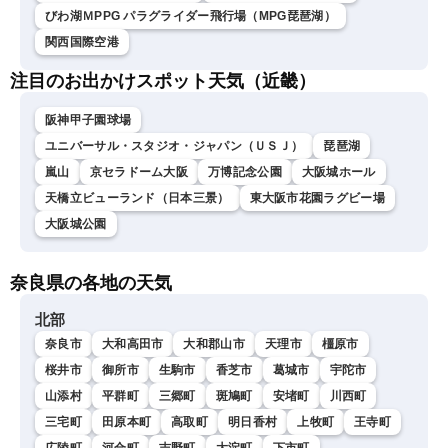
びわ湖ＭPPG パラグライダー飛行場（MPG琵琶湖）
関西国際空港
注目のお出かけスポット天気（近畿）
阪神甲子園球場
ユニバーサル・スタジオ・ジャパン（ＵＳＪ）
琵琶湖
嵐山
京セラドーム大阪
万博記念公園
大阪城ホール
天橋立ビューランド（日本三景）
東大阪市花園ラグビー場
大阪城公園
奈良県の各地の天気
北部
奈良市
大和高田市
大和郡山市
天理市
橿原市
桜井市
御所市
生駒市
香芝市
葛城市
宇陀市
山添村
平群町
三郷町
斑鳩町
安堵町
川西町
三宅町
田原本町
高取町
明日香村
上牧町
王寺町
広陵町
河合町
吉野町
大淀町
下市町