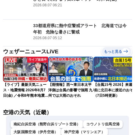
2026.08.07 06:21
33都道府県に熱中症警戒アラート 北海道では今
年初 危険な暑さに警戒
2026.08.07 05:12
ウェザーニュースLiVE
もっと見る
ライブ放送中
【ライブ】最新天気ニュー
【雨情報】西〜東日本太平
【台風15号 2026】来週
ス・地震情報 2026年8月7
洋側は台風の影響で強雨 九
頃に北日本に接近のおそ
日(金) ／令和8年熊本地震情
州では大雨のおそれ
（7日5時更新）
報 〈ウェザーニュース
LiVEサンシャイン・松本真
空港の天気（近畿）
央・江川清音／有賀哲夫〉
南紀白浜空港（熊野白浜リゾート空港）
コウノトリ但馬空港
大阪国際空港（伊丹空港）
神戸空港（マリンエア）