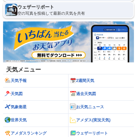
ウェザーリポート
空の写真を投稿して最新の天気を共有
天気メニュー
天気予報
2週間天気
天気図
過去天気図
気象衛星
お天気ニュース
世界天気
アメダス(実況天気)
アメダスランキング
ウェザーリポート