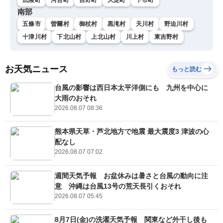
南部
五條市
曽爾村
御杖村
黒滝村
天川村
野迫川村
十津川村
下北山村
上北山村
川上村
東吉野村
お天気ニュース
もっと読む
台風の影響は西日本太平洋側にも 九州を中心に
大雨のおそれ
2026.08.07 08:36
熊本県天草・芦北地方で地震 最大震度3 津波の心
配なし
2026.08.07 07:02
週間天気予報 お盆休みは暑さと台風の動向に注
意 沖縄は台風13号の荒天長引くおそれ
2026.08.07 05:45
8月7日(金)の洗濯天気予報 関東など外干し後も