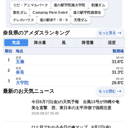
うだ・アニマルパーク
道の駅宇陀路大宇陀
初瀬ダム
室生ダム
Camping Plein Soleil
道の駅宇陀路室生
クレのハウス
道の駅針T・R・S
天理ダム
奈良県のアメダスランキング
もっと見る
気温
降水量
風
降雪量
湿度
順位
地点
観測値
奈良
08:40
1
五條
31.6℃
奈良
08:31
2
奈良
31.3℃
奈良
08:40
3
大宇陀
29.8℃
最新のお天気ニュース
もっと読む
今日8月7日(金)の天気予報 台風13号が沖縄や奄
美を直撃 西、東日本の太平洋側で強雨注意
2026.08.07 05:40
ひと目でわかる今日の傘マップ 8月7日(金)