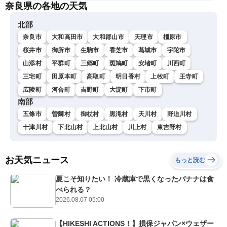
奈良県の各地の天気
北部
奈良市
大和高田市
大和郡山市
天理市
橿原市
桜井市
御所市
生駒市
香芝市
葛城市
宇陀市
山添村
平群町
三郷町
斑鳩町
安堵町
川西町
三宅町
田原本町
高取町
明日香村
上牧町
王寺町
広陵町
河合町
吉野町
大淀町
下市町
南部
五條市
曽爾村
御杖村
黒滝村
天川村
野迫川村
十津川村
下北山村
上北山村
川上村
東吉野村
お天気ニュース
もっと読む
夏こそ知りたい！ 冷蔵庫で黒くなったバナナは食
べられる？
2026.08.07 05:00
【HIKESHI ACTIONS！】損保ジャパン×ウェザー