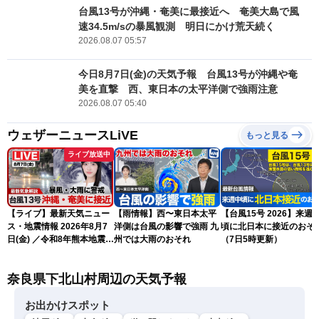
台風13号が沖縄・奄美に最接近へ 奄美大島で風
速34.5m/sの暴風観測 明日にかけ荒天続く
2026.08.07 05:57
今日8月7日(金)の天気予報 台風13号が沖縄や奄
美を直撃 西、東日本の太平洋側で強雨注意
2026.08.07 05:40
ウェザーニュースLiVE
もっと見る
ライブ放送中
【ライブ】最新天気ニュー
【雨情報】西〜東日本太平
【台風15号 2026】来週
ス・地震情報 2026年8月7
洋側は台風の影響で強雨 九
頃に北日本に接近のおそ
日(金) ／令和8年熊本地震情
州では大雨のおそれ
（7日5時更新）
報 〈ウェザーニュース
LiVEサンシャイン・松本真
奈良県下北山村周辺の天気予報
央・江川清音／有賀哲夫〉
お出かけスポット