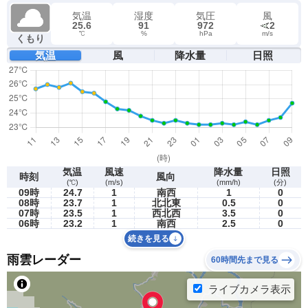
気温
湿度
気圧
風
25.6
91
972
2
℃
%
hPa
m/s
くもり
気温
風
降水量
日照
気温
風速
降水量
日照
時刻
風向
(℃)
(m/s)
(mm/h)
(分)
09時
24.7
1
南西
1
0
08時
23.7
1
北北東
0.5
0
07時
23.5
1
西北西
3.5
0
06時
23.2
1
南西
2.5
0
続きを見る
雨雲レーダー
60時間先まで見る