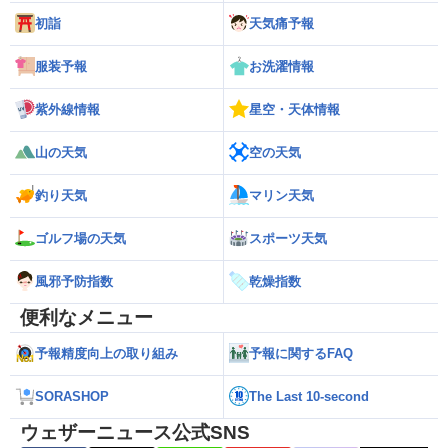
初詣
天気痛予報
服装予報
お洗濯情報
紫外線情報
星空・天体情報
山の天気
空の天気
釣り天気
マリン天気
ゴルフ場の天気
スポーツ天気
風邪予防指数
乾燥指数
便利なメニュー
予報精度向上の取り組み
予報に関するFAQ
SORASHOP
The Last 10-second
ウェザーニュース公式SNS