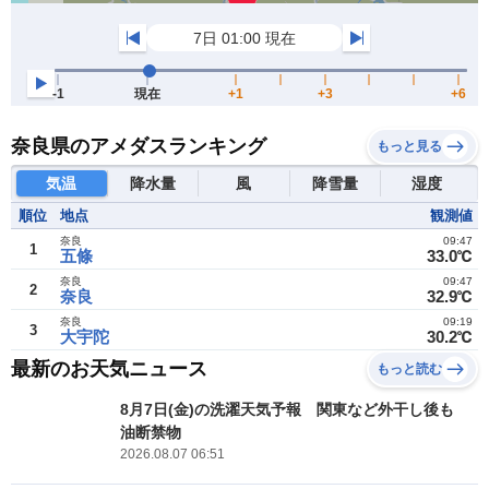
奈良県のアメダスランキング
もっと見る
気温
降水量
風
降雪量
湿度
順位
地点
観測値
奈良
09:47
1
五條
33.0℃
奈良
09:47
2
奈良
32.9℃
奈良
09:19
3
大宇陀
30.2℃
最新のお天気ニュース
もっと読む
8月7日(金)の洗濯天気予報 関東など外干し後も
油断禁物
2026.08.07 06:51