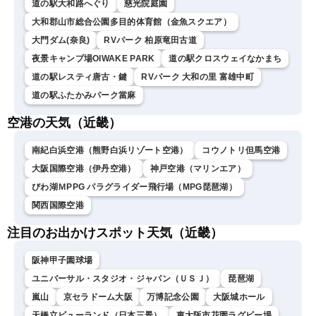
道の駅大和路へぐり
慈光院庭園
大和郡山市総合公園多目的体育館（金魚スクエア）
大門ダム(奈良)
RVパーク 柏原竜田古道
夜景キャンプ場OIWAKE PARK
道の駅クロスウェイなかまち
道の駅レスティ唐古・鍵
RVパーク 大和の里 富雄中町
道の駅ふたかみパーク當麻
空港の天気（近畿）
南紀白浜空港（熊野白浜リゾート空港）
コウノトリ但馬空港
大阪国際空港（伊丹空港）
神戸空港（マリンエア）
びわ湖ＭPPG パラグライダー飛行場（MPG琵琶湖）
関西国際空港
注目のお出かけスポット天気（近畿）
阪神甲子園球場
ユニバーサル・スタジオ・ジャパン（ＵＳＪ）
琵琶湖
嵐山
京セラドーム大阪
万博記念公園
大阪城ホール
天橋立ビューランド（日本三景）
東大阪市花園ラグビー場