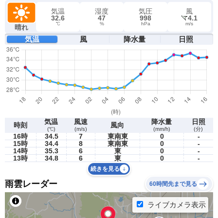
気温
湿度
気圧
風
32.6
47
998
4.1
℃
%
hPa
m/s
晴れ
気温
風
降水量
日照
気温
風速
降水量
日照
時刻
風向
(℃)
(m/s)
(mm/h)
(分)
16時
34.5
7
東南東
0
-
15時
34.4
8
東南東
0
-
14時
35.3
6
東
0
-
13時
34.8
6
東
0
-
続きを見る
雨雲レーダー
60時間先まで見る