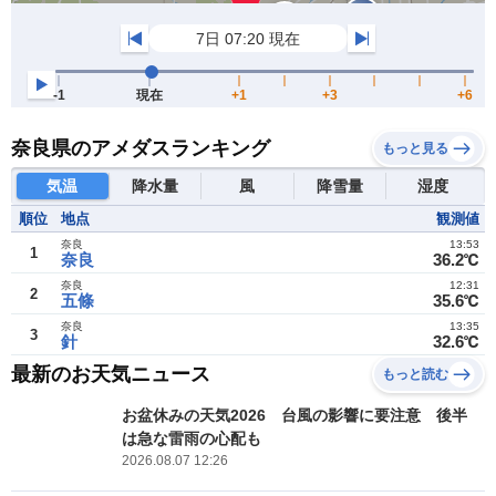
奈良県のアメダスランキング
もっと見る
気温
降水量
風
降雪量
湿度
順位
地点
観測値
奈良
13:53
1
奈良
36.2℃
奈良
12:31
2
五條
35.6℃
奈良
13:35
3
針
32.6℃
最新のお天気ニュース
もっと読む
お盆休みの天気2026 台風の影響に要注意 後半
は急な雷雨の心配も
2026.08.07 12:26