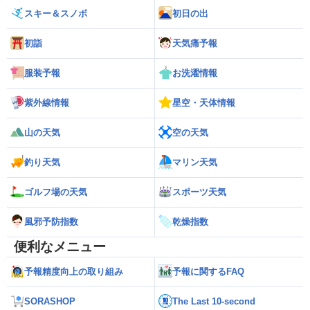
スキー＆スノボ
初日の出
初詣
天気痛予報
服装予報
お洗濯情報
紫外線情報
星空・天体情報
山の天気
空の天気
釣り天気
マリン天気
ゴルフ場の天気
スポーツ天気
風邪予防指数
乾燥指数
便利なメニュー
予報精度向上の取り組み
予報に関するFAQ
SORASHOP
The Last 10-second