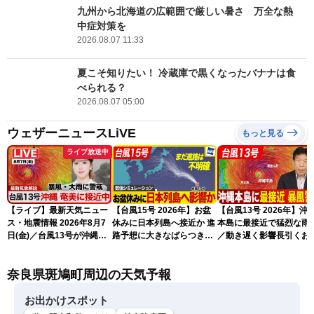
九州から北海道の広範囲で厳しい暑さ 万全な熱
中症対策を
2026.08.07 11:33
夏こそ知りたい！ 冷蔵庫で黒くなったバナナは食
べられる？
2026.08.07 05:00
ウェザーニュースLiVE
もっと見る
ライブ放送中
【ライブ】最新天気ニュー
【台風15号 2026年】お盆
【台風13号 2026年】沖
ス・地震情報 2026年8月7
休みに日本列島へ接近か 進
本島に最接近で猛烈な雨
日(金)／台風13号が沖縄・
路予想に大きなばらつき
／動き遅く影響長引くお
奄美に最接近へ 令和8年
（7日13時更新）
れ（7日13時更新）
熊本地震情報〈ウェザーニ
奈良県斑鳩町周辺の天気予報
ュースLiVEアフタヌーン・
小林李衣奈／内藤邦裕〉
お出かけスポット