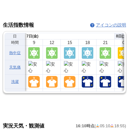
生活指数情報
アイコンの説明
日
7日(金)
8日(土)
9
12
15
18
21
0
時間
熱中症
天気痛
洗濯
実況天気・観測値
16:10時点
(
05:10
18:55
)