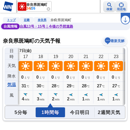
奈良県斑鳩町
34
/
26
検索
現在地
雨雲レーダー
台風情報
地震情報
警報・注意報
2週間天気
ラ
奈良県斑鳩町
トップ
近畿
奈良県
台風情報
台風13号・15号｜今後の予想進路
奈良県斑鳩町の天気予報
最新見解
日
7日(金)
8
16
17
18
19
20
21
22
23
時
天気
降水
0
0
0
0
0
0
0
0
0
ミリ
ミリ
ミリ
ミリ
ミリ
ミリ
ミリ
ミリ
気温
33
31
30
28
29
28
27
27
2
℃
℃
℃
℃
℃
℃
℃
℃
風
4
4
3
2
2
1
1
1
1
m/s
m/s
m/s
m/s
m/s
m/s
m/s
m/s
5分毎
1時間毎
今日明日
2週間天気