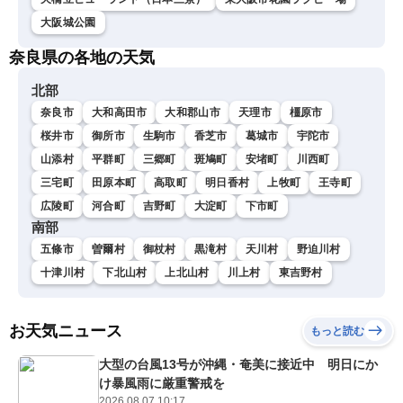
大阪城公園
奈良県の各地の天気
北部
奈良市
大和高田市
大和郡山市
天理市
橿原市
桜井市
御所市
生駒市
香芝市
葛城市
宇陀市
山添村
平群町
三郷町
斑鳩町
安堵町
川西町
三宅町
田原本町
高取町
明日香村
上牧町
王寺町
広陵町
河合町
吉野町
大淀町
下市町
南部
五條市
曽爾村
御杖村
黒滝村
天川村
野迫川村
十津川村
下北山村
上北山村
川上村
東吉野村
お天気ニュース
もっと読む
大型の台風13号が沖縄・奄美に接近中 明日にか
け暴風雨に厳重警戒を
2026.08.07 10:17