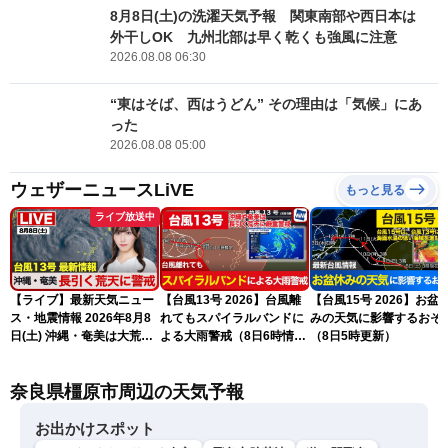
8月8日(土)の洗濯天気予報 関東南部や西日本は
外干しOK 九州北部は早く乾くも強風に注意
2026.08.08 06:30
“東はそば、西はうどん” その理由は「気候」にあ
った
2026.08.08 05:00
ウェザーニュースLiVE
もっと見る
ライブ放送中
【ライブ】最新天気ニュー
【台風13号 2026】台風離
【台風15号 2026】お盆
ス・地震情報 2026年8月8
れてもスパイラルバンドに
みの天気に影響するおそ
日(土) 沖縄・奄美は大荒れ
よる大雨警戒（8日6時情
（8日5時更新）
の天気が続く／令和8年熊
報）
本地震情報〈ウェザーニュ
奈良県橿原市周辺の天気予報
ースLiVEサンシャイン・魚
住茉由／山口剛央〉
お出かけスポット