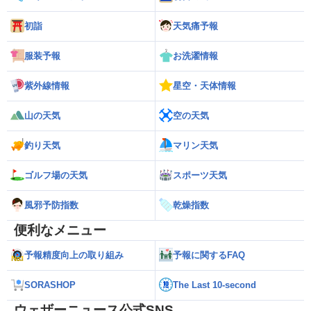
初詣
天気痛予報
服装予報
お洗濯情報
紫外線情報
星空・天体情報
山の天気
空の天気
釣り天気
マリン天気
ゴルフ場の天気
スポーツ天気
風邪予防指数
乾燥指数
便利なメニュー
予報精度向上の取り組み
予報に関するFAQ
SORASHOP
The Last 10-second
ウェザーニュース公式SNS