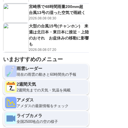
宮崎県で48時間雨量200mm超
台風13号の湿った空気で雨続く
2026.08.08 08:30
大型の台風15号(チャンホン) 来
週は北日本・東日本に接近・上陸
のおそれ お盆休みの移動に影響
も
2026.08.08 07:20
いまおすすめのメニュー
雨雲レーダー
現在の雨雲の動きと60時間先の予報
2週間天気
2週間先までの天気・気温を掲載
アメダス
アメダスの最新情報をチェック
ライブカメラ
全国2500地点の空の様子