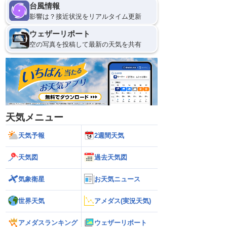
台風情報
影響は？接近状況をリアルタイム更新
ウェザーリポート
空の写真を投稿して最新の天気を共有
天気メニュー
天気予報
2週間天気
天気図
過去天気図
気象衛星
お天気ニュース
世界天気
アメダス(実況天気)
アメダスランキング
ウェザーリポート