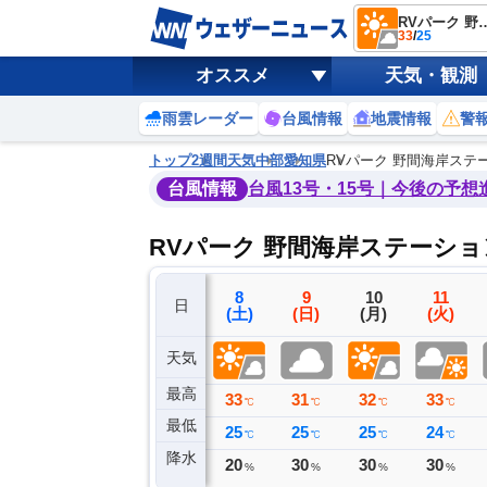
RVパーク 野間海
33
/
25
オススメ
天気・観測
雨雲レーダー
台風情報
地震情報
警
トップ
2週間天気
中部
愛知県
RVパーク 野間海岸ステ
台風情報
台風13号・15号｜今後の予想
RVパーク 野間海岸ステーシ
5
6
7
8
9
10
11
日
(水)
(木)
(金)
(土)
(日)
(月)
(火)
天気
最高
32
34
34
33
31
32
33
℃
℃
℃
℃
℃
℃
℃
最低
23
26
26
25
25
25
24
℃
℃
℃
℃
℃
℃
℃
降水
0
0
0
20
30
30
30
ミリ
ミリ
ミリ
%
%
%
%