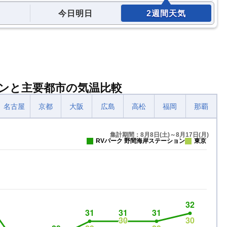
今日明日
2週間天気
ョンと主要都市の気温比較
名古屋
京都
大阪
広島
高松
福岡
那覇
集計期間：8月8日(土)～8月17日(月)
RVパーク 野間海岸ステーション
東京