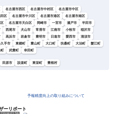
区
名古屋市西区
名古屋市中村区
名古屋市中区
熱田区
名古屋市中川区
名古屋市港区
名古屋市南区
東区
名古屋市天白区
岡崎市
一宮市
瀬戸市
半田市
市
西尾市
犬山市
常滑市
江南市
小牧市
稲沢市
市
高浜市
岩倉市
豊明市
日進市
愛西市
清須市
長久手市
東郷町
豊山町
大口町
扶桑町
大治町
蟹江町
浜町
武豊町
幸田町
田原市
設楽町
東栄町
豊根村
予報精度向上の取り組みについて
ェザーリポート
7日(金)21:59