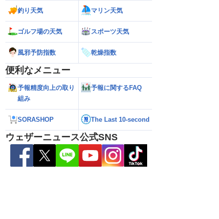
釣り天気
マリン天気
26】台風離れてもスパイ
【台風15号 2026】お盆休みの天気に影
【台風15号 202
ゴルフ場の天気
スポーツ天気
大雨警戒（8日6時情
響するおそれ（8日5時更新）
本に接近・上陸する
情報）
風邪予防指数
乾燥指数
便利なメニュー
予報精度向上の取り
予報に関するFAQ
組み
SORASHOP
The Last 10-second
ウェザーニュース公式SNS