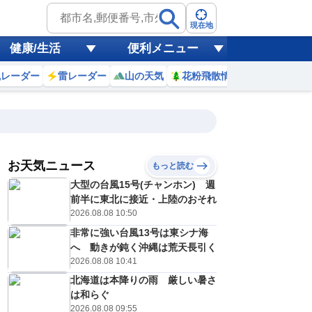
現在地
健康/生活
便利メニュー
風レーダー
雷レーダー
山の天気
花粉飛散情報
世界天気
お天気ニュース
もっと読む
19
20
21
22
大型の台風15号(チャンホン) 週
(水)
(木)
(金)
(土)
予報の
前半に東北に接近・上陸のおそれ
E
D
D
E
信頼度
高
2026.08.08 10:50
A
非常に強い台風13号は東シナ海
B
C
へ 動きが鈍く沖縄は荒天長引く
1
32
32
31
D
℃
℃
℃
℃
2026.08.08 10:41
E
5
25
25
25
低
℃
℃
北海道は本降りの雨 厳しい暑さ
℃
℃
？
は和らぐ
0
30
30
40
%
%
%
%
2026.08.08 09:55