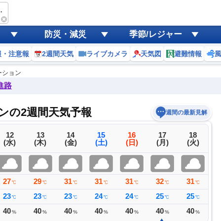
岸ステーション
防災・減災
季節/レジャー
報・注意報
2週間天気
ライブカメラ
天気図
避難情報
ーション
進路
ョンの2週間天気予報
週間の最新見解
12
13
14
15
16
17
18
(水)
(木)
(金)
(土)
(日)
(月)
(火)
27
29
31
31
31
32
31
3
℃
℃
℃
℃
℃
℃
℃
23
23
23
24
24
25
25
2
℃
℃
℃
℃
℃
℃
℃
40
40
40
40
40
40
40
4
%
%
%
%
%
%
%