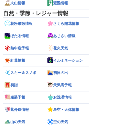
火山情報
避難情報
自然・季節・レジャー情報
花粉飛散情報
さくら開花情報
ほたる情報
あじさい情報
熱中症予報
花火天気
紅葉情報
イルミネーション
スキー＆スノボ
初日の出
初詣
天気痛予報
服装予報
お洗濯情報
紫外線情報
星空・天体情報
山の天気
空の天気