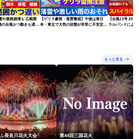
電や屋根損壊も 広範囲
【ゲリラ豪雨・落雷警戒】午後は東日
【台風13号 20
徴の台風かつ動きも遅く
本・東北で大気の状態が非常に不安定に
ラルバンドによる
それ
2026.08.08
報）
もっと見る
ぎふ長良川花火大会
第44回三国花火