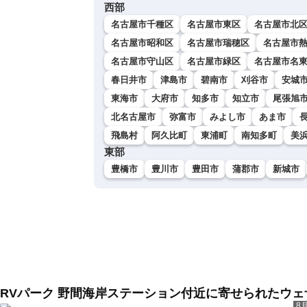
西部
名古屋市千種区
名古屋市東区
名古屋市北
名古屋市昭和区
名古屋市瑞穂区
名古屋市
名古屋市守山区
名古屋市緑区
名古屋市名
春日井市
津島市
碧南市
刈谷市
安城
東海市
大府市
知多市
知立市
尾張旭
北名古屋市
弥富市
みよし市
あま市
飛島村
阿久比町
東浦町
南知多町
美
東部
豊橋市
豊川市
豊田市
蒲郡市
新城市
RVパーク 野間海岸ステーション付近に寄せられたウ
8月