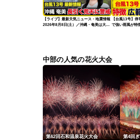
【ライブ】最新天気ニュース・地震情報
【台風13号】停
2026年8月8日(土）／沖縄・奄美は大荒
で強い雨風が特
れの天気が続く／令和8年熊本地震情報
影響が長引くお
〈ウェザーニュースLiVEコーヒータイ
ム・青原桃香／山口剛央〉
中部の人気の花火大会
第62回石和温泉花火大会
第4回