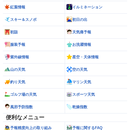
紅葉情報
イルミネーション
スキー＆スノボ
初日の出
初詣
天気痛予報
服装予報
お洗濯情報
紫外線情報
星空・天体情報
山の天気
空の天気
釣り天気
マリン天気
ゴルフ場の天気
スポーツ天気
風邪予防指数
乾燥指数
便利なメニュー
予報精度向上の取り組み
予報に関するFAQ