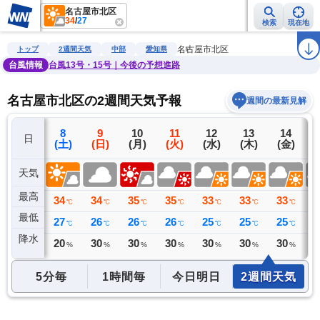
名古屋市北区
34
/
27
検索
現在地
雨雲レーダー
台風情報
地震情報
警報・注意報
2週間天気
ラ
名古屋市北区
トップ
2週間天気
中部
愛知県
台風情報
台風13号・15号｜今後の予想進路
名古屋市北区の2週間天気予報
週間の最新見解
7
8
9
10
11
12
13
14
日
(金)
(土)
(日)
(月)
(火)
(水)
(木)
(金)
(
天気
最高
35
34
34
35
35
33
33
33
3
℃
℃
℃
℃
℃
℃
℃
℃
最低
28
27
26
26
26
25
25
25
2
℃
℃
℃
℃
℃
℃
℃
℃
降水
0
20
30
30
30
30
30
30
3
ミリ
%
%
%
%
%
%
%
5分毎
1時間毎
今日明日
2週間天気