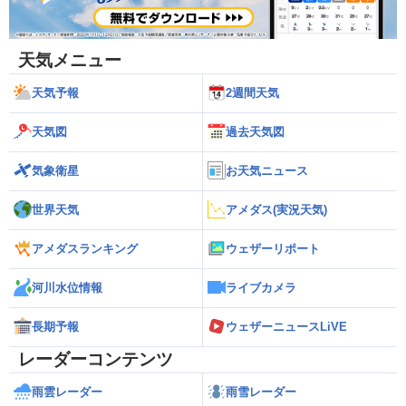
天気メニュー
天気予報
2週間天気
天気図
過去天気図
気象衛星
お天気ニュース
世界天気
アメダス(実況天気)
アメダスランキング
ウェザーリポート
河川水位情報
ライブカメラ
長期予報
ウェザーニュースLiVE
レーダーコンテンツ
雨雲レーダー
雨雪レーダー