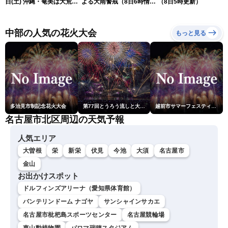
日(土) 沖縄・奄美は大荒れ
よる大雨警戒（8日6時情
（8日5時更新）
の天気が続く／令和8年熊
報）
本地震情報〈ウェザーニュ
ースLiVEサンシャイン・魚
中部の人気の花火大会
もっと見る
住茉由／山口剛央〉
多治見市制記念花火大会
第77回とうろう流しと大花火大会
越前市サマーフェスティバル花火大会
名古屋市北区周辺の天気予報
人気エリア
大曽根
栄
新栄
伏見
今池
大須
名古屋市
金山
お出かけスポット
ドルフィンズアリーナ（愛知県体育館）
バンテリンドーム ナゴヤ
サンシャインサカエ
名古屋市枇杷島スポーツセンター
名古屋競輪場