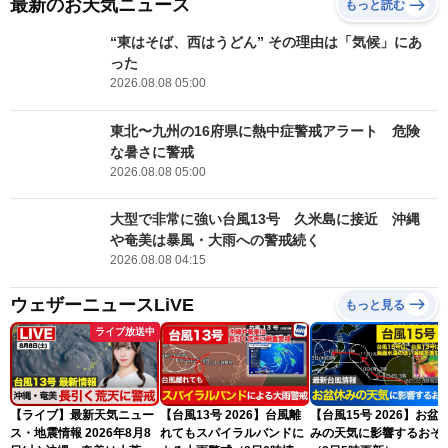
最新のお天気ニュース
もっと読む
“東はそば、西はうどん” その理由は「気候」にあ
った
2026.08.08 05:00
東北〜九州の16府県に熱中症警戒アラート 危険
な暑さに警戒
2026.08.08 05:00
大型で非常に強い台風13号 久米島に接近 沖縄
や奄美は暴風・大雨への警戒続く
2026.08.08 04:15
ウェザーニュースLiVE
もっと見る
ライブ放送中
【ライブ】最新天気ニュー
【台風13号 2026】台風離
【台風15号 2026】お盆
ス・地震情報 2026年8月8
れてもスパイラルバンドに
みの天気に影響するおそ