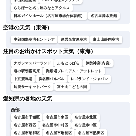
東山動植物園
パロマ瑞穂スタジアム
ららぽーと名古屋みなとアクルス
日本ガイシホール（名古屋市総合体育館）
名古屋港水族館
空港の天気（東海）
中部国際空港セントレア
県営名古屋空港
富士山静岡空港
注目のお出かけスポット天気（東海）
ナガシマスパーランド
ふもとっぱら
伊勢神宮(内宮)
道の駅朝霧高原
御殿場プレミアム・アウトレット
中京競馬場
浜名湖パルパル
レゴランド・ジャパン
鈴鹿サーキットパーク
富士山こどもの国
愛知県の各地の天気
西部
名古屋市千種区
名古屋市東区
名古屋市北区
名古屋市西区
名古屋市中村区
名古屋市中区
名古屋市昭和区
名古屋市瑞穂区
名古屋市熱田区