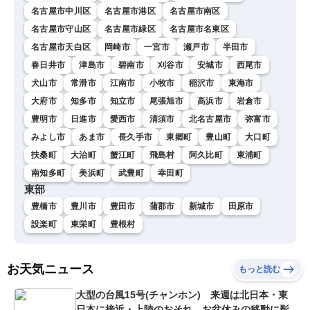
名古屋市中川区
名古屋市港区
名古屋市南区
名古屋市守山区
名古屋市緑区
名古屋市名東区
名古屋市天白区
岡崎市
一宮市
瀬戸市
半田市
春日井市
津島市
碧南市
刈谷市
安城市
西尾市
犬山市
常滑市
江南市
小牧市
稲沢市
東海市
大府市
知多市
知立市
尾張旭市
高浜市
岩倉市
豊明市
日進市
愛西市
清須市
北名古屋市
弥富市
みよし市
あま市
長久手市
東郷町
豊山町
大口町
扶桑町
大治町
蟹江町
飛島村
阿久比町
東浦町
南知多町
美浜町
武豊町
幸田町
東部
豊橋市
豊川市
豊田市
蒲郡市
新城市
田原市
設楽町
東栄町
豊根村
お天気ニュース
もっと読む
大型の台風15号(チャンホン) 来週は北日本・東
日本に接近・上陸のおそれ お盆休みの移動に影