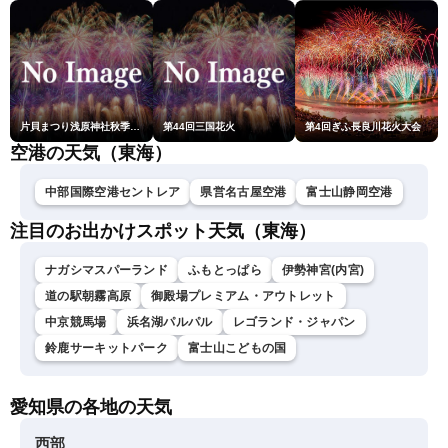
片貝まつり浅原神社秋季例大祭奉納大煙火
第44回三国花火
第4回ぎふ長良川花火大会
空港の天気（東海）
中部国際空港セントレア
県営名古屋空港
富士山静岡空港
注目のお出かけスポット天気（東海）
ナガシマスパーランド
ふもとっぱら
伊勢神宮(内宮)
道の駅朝霧高原
御殿場プレミアム・アウトレット
中京競馬場
浜名湖パルパル
レゴランド・ジャパン
鈴鹿サーキットパーク
富士山こどもの国
愛知県の各地の天気
西部