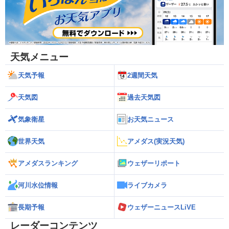
天気メニュー
天気予報
2週間天気
天気図
過去天気図
気象衛星
お天気ニュース
世界天気
アメダス(実況天気)
アメダスランキング
ウェザーリポート
河川水位情報
ライブカメラ
長期予報
ウェザーニュースLiVE
レーダーコンテンツ