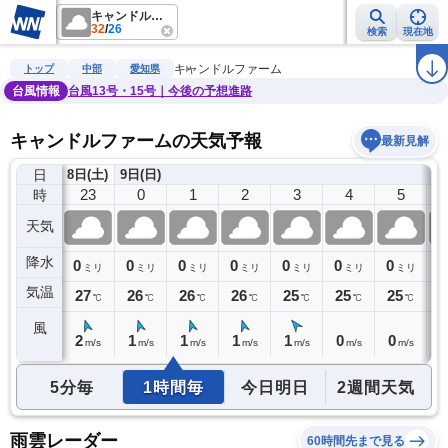
キャンドルファーム
32
/
26
検索
現在地
雨雲レーダー
台風情報
地震情報
警報・注意報
2週間天気
ラ
キャンドルファーム
トップ
中部
愛知県
台風情報
台風13号・15号｜今後の予想進路
キャンドルファームの天気予報
最新見解
日
8日(土)
9日(日)
22
23
0
1
2
3
4
5
時
天気
降水
0
0
0
0
0
0
0
0
0
ミリ
ミリ
ミリ
ミリ
ミリ
ミリ
ミリ
ミリ
気温
27
27
26
26
26
25
25
25
2
℃
℃
℃
℃
℃
℃
℃
℃
風
2
2
1
1
1
1
0
0
0
m/s
m/s
m/s
m/s
m/s
m/s
m/s
m/s
5分毎
1時間毎
今日明日
2週間天気
雨雲レーダー
60時間先まで見る