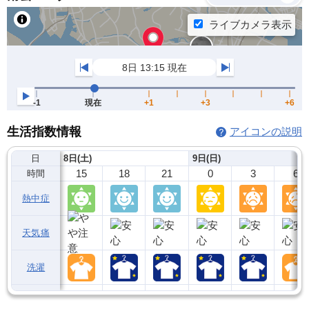
生活指数情報
アイコンの説明
日
8日(土)
9日(日)
15
18
21
0
3
6
時間
熱中症
天気痛
洗濯