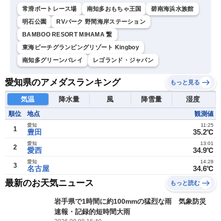
常滑ボートレース場
南知多おもちゃ王国
碧南海浜水族館
明石公園
RVパーク 野間海岸ステーション
BAMBOO RESORT MIHAMA 繋
東海ビーチグランピングリゾート Kingboy
南知多グリーンバレイ
レゴランド・ジャパン
愛知県のアメダスランキング
もっと見る
気温
降水量
風
降雪量
湿度
順位
地点
観測値
愛知
11:25
1
豊田
35.2℃
愛知
13:01
2
愛西
34.9℃
愛知
14:28
3
名古屋
34.6℃
最新のお天気ニュース
もっと読む
岩手県で1時間に約100mmの猛烈な雨 気象防災
速報・記録的短時間大雨