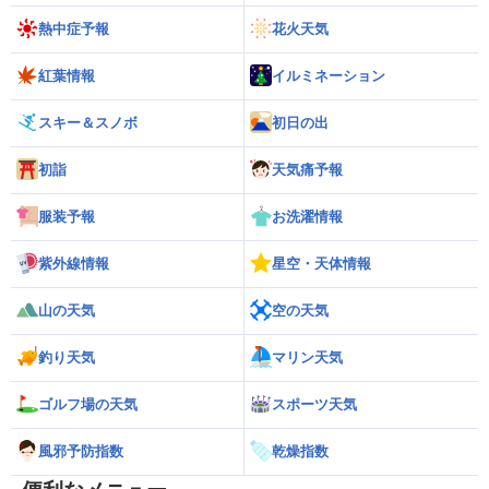
熱中症予報
花火天気
紅葉情報
イルミネーション
スキー＆スノボ
初日の出
初詣
天気痛予報
服装予報
お洗濯情報
紫外線情報
星空・天体情報
山の天気
空の天気
釣り天気
マリン天気
ゴルフ場の天気
スポーツ天気
風邪予防指数
乾燥指数