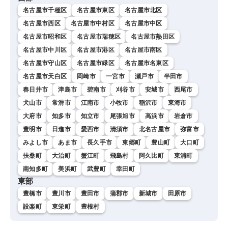
名古屋市千種区
名古屋市東区
名古屋市北区
名古屋市西区
名古屋市中村区
名古屋市中区
名古屋市昭和区
名古屋市瑞穂区
名古屋市熱田区
名古屋市中川区
名古屋市港区
名古屋市南区
名古屋市守山区
名古屋市緑区
名古屋市名東区
名古屋市天白区
岡崎市
一宮市
瀬戸市
半田市
春日井市
津島市
碧南市
刈谷市
安城市
西尾市
犬山市
常滑市
江南市
小牧市
稲沢市
東海市
大府市
知多市
知立市
尾張旭市
高浜市
岩倉市
豊明市
日進市
愛西市
清須市
北名古屋市
弥富市
みよし市
あま市
長久手市
東郷町
豊山町
大口町
扶桑町
大治町
蟹江町
飛島村
阿久比町
東浦町
南知多町
美浜町
武豊町
幸田町
東部
豊橋市
豊川市
豊田市
蒲郡市
新城市
田原市
設楽町
東栄町
豊根村