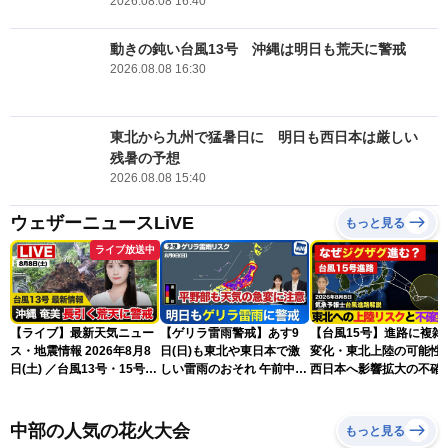
2026.08.08 16:40
動きの鈍い台風13号 沖縄は明日も荒天に警戒
2026.08.08 16:30
東北から九州で猛暑日に 明日も西日本は厳しい
残暑の予想
2026.08.08 15:40
ウェザーニュースLiVE
もっと見る
ライブ放送中
【ライブ】最新天気ニュー
【ゲリラ雷雨警戒】あす9
【台風15号】進路に複雑
ス・地震情報 2026年8月8
日(日)も東北や東日本で激
変化・東北上陸の可能性
日(土) ／台風13号・15号
しい雷雨のおそれ 午前中か
西日本へ影響拡大の不確
ゲリラ雷雨最新見解 令和
ら雨雲急発達の危険も
性
8年熊本地震情報〈ウェザ
ーニュースLiVEムーン・戸
中部の人気の花火大会
もっと見る
北美月／芳野達郎〉