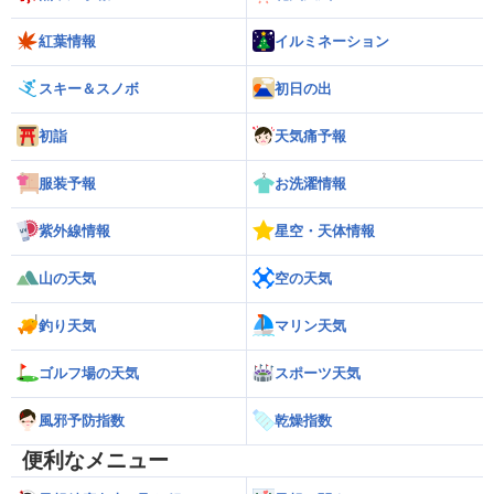
紅葉情報
イルミネーション
スキー＆スノボ
初日の出
初詣
天気痛予報
服装予報
お洗濯情報
紫外線情報
星空・天体情報
山の天気
空の天気
釣り天気
マリン天気
ゴルフ場の天気
スポーツ天気
風邪予防指数
乾燥指数
便利なメニュー