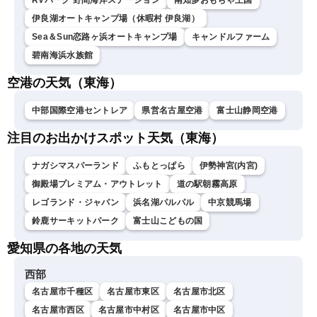
RVパーク 野間海岸ステーション
南知多おもちゃ王国
伊良湖オートキャンプ場（休暇村 伊良湖）
Sea＆Sun恋路ヶ浜オートキャンプ場
キャンドルファーム
碧南海浜水族館
空港の天気（東海）
中部国際空港セントレア
県営名古屋空港
富士山静岡空港
注目のお出かけスポット天気（東海）
ナガシマスパーランド
ふもとっぱら
伊勢神宮(内宮)
御殿場プレミアム・アウトレット
道の駅朝霧高原
レゴランド・ジャパン
浜名湖パルパル
中京競馬場
鈴鹿サーキットパーク
富士山こどもの国
愛知県の各地の天気
西部
名古屋市千種区
名古屋市東区
名古屋市北区
名古屋市西区
名古屋市中村区
名古屋市中区