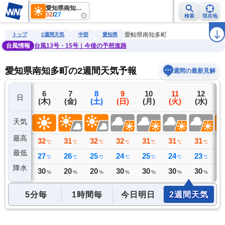
愛知県南知多町
32
/
27
検索
現在地
雨雲レーダー
台風情報
地震情報
警報・注意報
2週間天気
ラ
愛知県南知多町
トップ
2週間天気
中部
愛知県
台風情報
台風13号・15号｜今後の予想進路
愛知県南知多町の2週間天気予報
週間の最新見解
5
6
7
8
9
10
11
12
日
(水)
(木)
(金)
(土)
(日)
(月)
(火)
(水)
(
天気
最高
32
32
31
32
32
31
31
31
3
℃
℃
℃
℃
℃
℃
℃
℃
最低
23
27
26
25
24
25
24
23
2
℃
℃
℃
℃
℃
℃
℃
℃
降水
0
30
20
20
30
30
30
30
2
ミリ
%
%
%
%
%
%
%
5分毎
1時間毎
今日明日
2週間天気