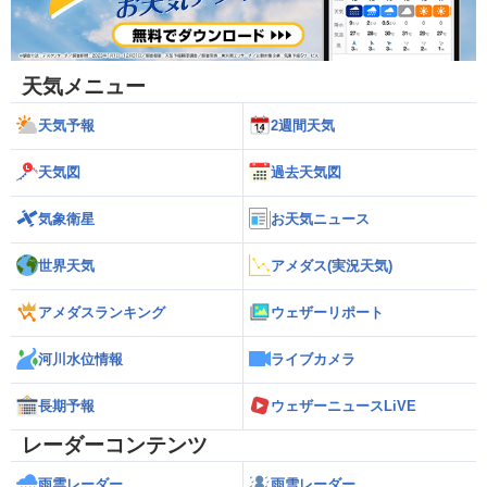
天気メニュー
天気予報
2週間天気
天気図
過去天気図
気象衛星
お天気ニュース
世界天気
アメダス(実況天気)
アメダスランキング
ウェザーリポート
河川水位情報
ライブカメラ
長期予報
ウェザーニュースLiVE
レーダーコンテンツ
雨雲レーダー
雨雪レーダー