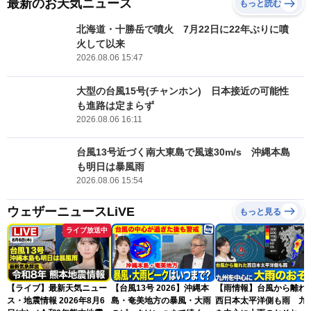
最新のお天気ニュース
もっと読む
北海道・十勝岳で噴火 7月22日に22年ぶりに噴
火して以来
2026.08.06 15:47
大型の台風15号(チャンホン) 日本接近の可能性
も進路は定まらず
2026.08.06 16:11
台風13号近づく南大東島で風速30m/s 沖縄本島
も明日は暴風雨
2026.08.06 15:54
ウェザーニュースLiVE
もっと見る
ライブ放送中
【ライブ】最新天気ニュー
【台風13号 2026】沖縄本
【雨情報】台風から離れ
ス・地震情報 2026年8月6
島・奄美地方の暴風・大雨
西日本太平洋側も雨 九