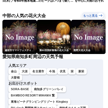
日(木) ／令和8年熊本地震情
のピークはいつまで続く？
を中心に大雨のおそれ
報 沖縄・奄美を台風13号
（6日18時更新）
が直撃〈ウェザーニュース
LiVEムーン・駒木結衣／本
中部の人気の花火大会
もっと見る
田竜也〉
越前市サマーフェスティバル花火大会
第80回按針祭海の花火大会
熊野大花火大会
愛知県南知多町周辺の天気予報
人気エリア
金山
大須
名古屋市
今池
伏見
栄
新栄
大曽根
お出かけスポット
SORA-BASE
南知多グリーンバレイ
BAMBOO RESORT MIHAMA 繋
東海ビーチグランピングリゾート Kingboy