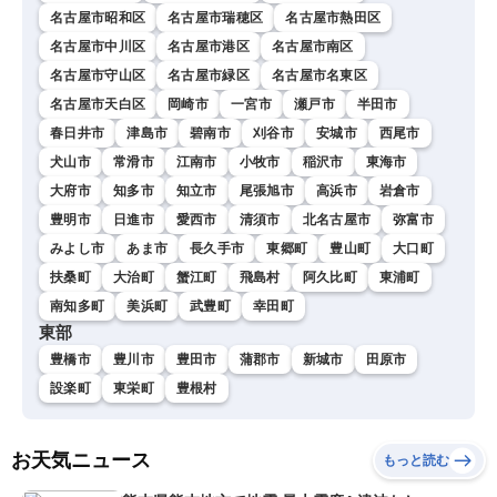
名古屋市昭和区
名古屋市瑞穂区
名古屋市熱田区
名古屋市中川区
名古屋市港区
名古屋市南区
名古屋市守山区
名古屋市緑区
名古屋市名東区
名古屋市天白区
岡崎市
一宮市
瀬戸市
半田市
春日井市
津島市
碧南市
刈谷市
安城市
西尾市
犬山市
常滑市
江南市
小牧市
稲沢市
東海市
大府市
知多市
知立市
尾張旭市
高浜市
岩倉市
豊明市
日進市
愛西市
清須市
北名古屋市
弥富市
みよし市
あま市
長久手市
東郷町
豊山町
大口町
扶桑町
大治町
蟹江町
飛島村
阿久比町
東浦町
南知多町
美浜町
武豊町
幸田町
東部
豊橋市
豊川市
豊田市
蒲郡市
新城市
田原市
設楽町
東栄町
豊根村
お天気ニュース
もっと読む