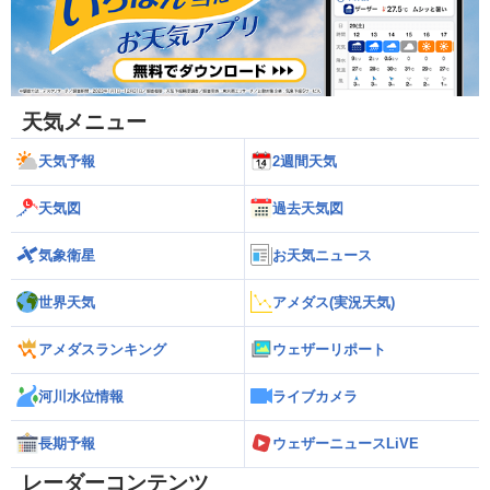
天気メニュー
天気予報
2週間天気
天気図
過去天気図
気象衛星
お天気ニュース
世界天気
アメダス(実況天気)
アメダスランキング
ウェザーリポート
河川水位情報
ライブカメラ
長期予報
ウェザーニュースLiVE
レーダーコンテンツ