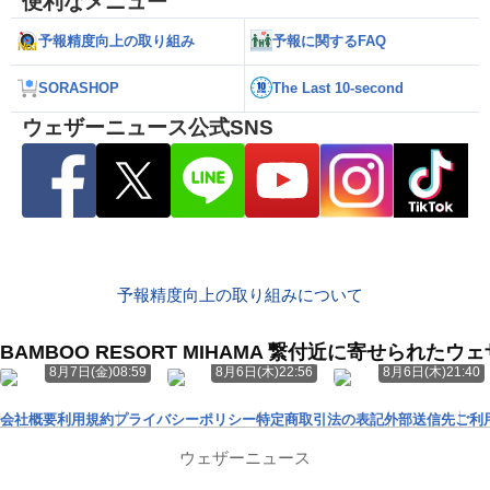
便利なメニュー
予報精度向上の取り組み
予報に関するFAQ
SORASHOP
The Last 10-second
ウェザーニュース公式SNS
予報精度向上の取り組みについて
BAMBOO RESORT MIHAMA 繋付近に寄せられた
8月7日(金)08:59
8月6日(木)22:56
8月6日(木)21:40
会社概要
利用規約
プライバシーポリシー
特定商取引法の表記
外部送信先
ご利
ウェザーニュース