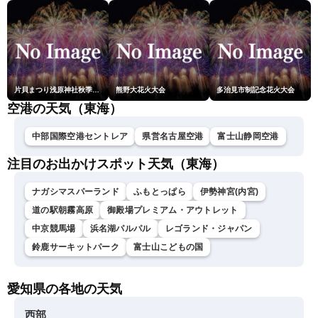
剛央〉
片貝まつり浅原神社秋季例大祭奉納大煙火
熊野大花火大会
多治見市制記念花火大会
空港の天気（東海）
中部国際空港セントレア
県営名古屋空港
富士山静岡空港
注目のお出かけスポット天気（東海）
ナガシマスパーランド
ふもとっぱら
伊勢神宮(内宮)
道の駅朝霧高原
御殿場プレミアム・アウトレット
中京競馬場
浜名湖パルパル
レゴランド・ジャパン
鈴鹿サーキットパーク
富士山こどもの国
愛知県の各地の天気
西部