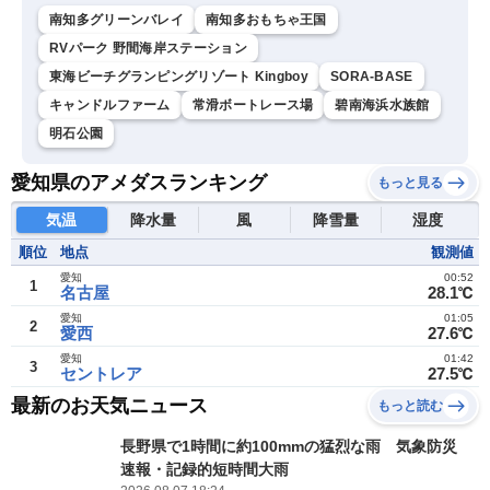
南知多グリーンバレイ
南知多おもちゃ王国
RVパーク 野間海岸ステーション
東海ビーチグランピングリゾート Kingboy
SORA-BASE
キャンドルファーム
常滑ボートレース場
碧南海浜水族館
明石公園
愛知県のアメダスランキング
もっと見る
気温
降水量
風
降雪量
湿度
順位
地点
観測値
愛知
00:52
1
名古屋
28.1℃
愛知
01:05
2
愛西
27.6℃
愛知
01:42
3
セントレア
27.5℃
最新のお天気ニュース
もっと読む
長野県で1時間に約100mmの猛烈な雨 気象防災
速報・記録的短時間大雨