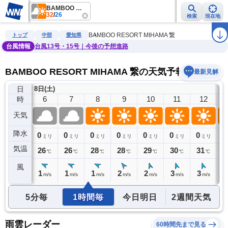
BAMBOO RESORT MIHAMA 繋
32
/
26
検索
現在地
雨雲レーダー
台風情報
地震情報
警報・注意報
2週間天気
ラ
BAMBOO RESORT MIHAMA 繋
トップ
中部
愛知県
台風情報
台風13号・15号｜今後の予想進路
BAMBOO RESORT MIHAMA 繋の天気予報
最新見解
日
8日(土)
5
6
7
8
9
10
11
12
時
天気
降水
0
0
0
0
0
0
0
0
0
ミリ
ミリ
ミリ
ミリ
ミリ
ミリ
ミリ
ミリ
気温
26
26
26
28
28
29
30
31
3
℃
℃
℃
℃
℃
℃
℃
℃
風
1
1
1
1
2
2
3
3
4
m/s
m/s
m/s
m/s
m/s
m/s
m/s
m/s
5分毎
1時間毎
今日明日
2週間天気
雨雲レーダー
60時間先まで見る