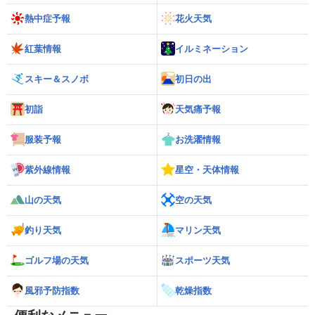
熱中症予報
花火天気
紅葉情報
イルミネーション
スキー＆スノボ
初日の出
初詣
天気痛予報
服装予報
お洗濯情報
紫外線情報
星空・天体情報
山の天気
空の天気
釣り天気
マリン天気
ゴルフ場の天気
スポーツ天気
風邪予防指数
乾燥指数