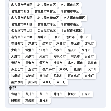
名古屋市千種区
名古屋市東区
名古屋市北区
名古屋市西区
名古屋市中村区
名古屋市中区
名古屋市昭和区
名古屋市瑞穂区
名古屋市熱田区
名古屋市中川区
名古屋市港区
名古屋市南区
名古屋市守山区
名古屋市緑区
名古屋市名東区
名古屋市天白区
岡崎市
一宮市
瀬戸市
半田市
春日井市
津島市
碧南市
刈谷市
安城市
西尾市
犬山市
常滑市
江南市
小牧市
稲沢市
東海市
大府市
知多市
知立市
尾張旭市
高浜市
岩倉市
豊明市
日進市
愛西市
清須市
北名古屋市
弥富市
みよし市
あま市
長久手市
東郷町
豊山町
大口町
扶桑町
大治町
蟹江町
飛島村
阿久比町
東浦町
南知多町
美浜町
武豊町
幸田町
東部
豊橋市
豊川市
豊田市
蒲郡市
新城市
田原市
設楽町
東栄町
豊根村