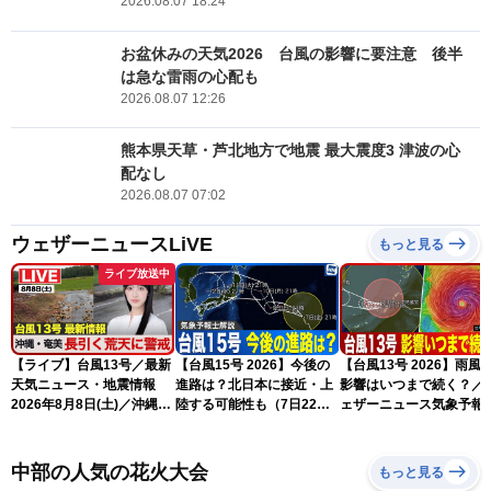
2026.08.07 18:24
お盆休みの天気2026 台風の影響に要注意 後半
は急な雷雨の心配も
2026.08.07 12:26
熊本県天草・芦北地方で地震 最大震度3 津波の心
配なし
2026.08.07 07:02
ウェザーニュースLiVE
もっと見る
ライブ放送中
【ライブ】台風13号／最新
【台風15号 2026】今後の
【台風13号 2026】雨風
天気ニュース・地震情報
進路は？北日本に接近・上
影響はいつまで続く？／
2026年8月8日(土)／沖縄・
陸する可能性も（7日22時
ェザーニュース気象予報
奄美は大荒れの天気が続く
情報）
解説（7日22時情報）
／令和8年熊本地震情報 ／
〈ウェザーニュースLiVEモ
中部の人気の花火大会
もっと見る
ーニング・松本真央／山口