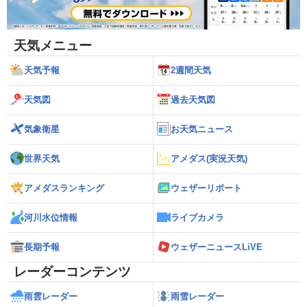
天気メニュー
天気予報
2週間天気
天気図
過去天気図
気象衛星
お天気ニュース
世界天気
アメダス(実況天気)
アメダスランキング
ウェザーリポート
河川水位情報
ライブカメラ
長期予報
ウェザーニュースLiVE
レーダーコンテンツ
雨雲レーダー
雨雪レーダー