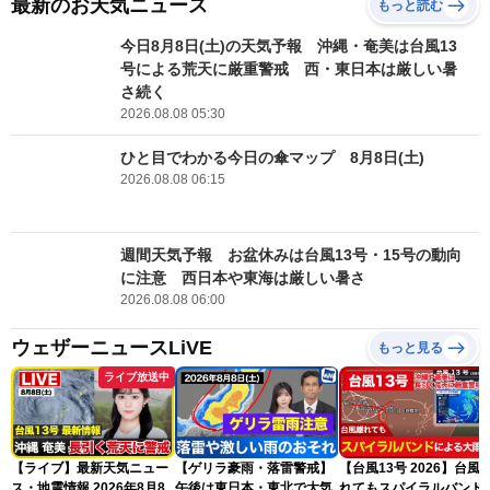
最新のお天気ニュース
もっと読む
今日8月8日(土)の天気予報 沖縄・奄美は台風13
号による荒天に厳重警戒 西・東日本は厳しい暑
さ続く
2026.08.08 05:30
ひと目でわかる今日の傘マップ 8月8日(土)
2026.08.08 06:15
週間天気予報 お盆休みは台風13号・15号の動向
に注意 西日本や東海は厳しい暑さ
2026.08.08 06:00
ウェザーニュースLiVE
もっと見る
ライブ放送中
【ライブ】最新天気ニュー
【ゲリラ豪雨・落雷警戒】
【台風13号 2026】台風
ス・地震情報 2026年8月8
午後は東日本・東北で大気
れてもスパイラルバンド