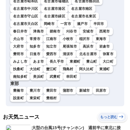
名古屋市昭和区
名古屋市瑞穂区
名古屋市熱田区
名古屋市中川区
名古屋市港区
名古屋市南区
名古屋市守山区
名古屋市緑区
名古屋市名東区
名古屋市天白区
岡崎市
一宮市
瀬戸市
半田市
春日井市
津島市
碧南市
刈谷市
安城市
西尾市
犬山市
常滑市
江南市
小牧市
稲沢市
東海市
大府市
知多市
知立市
尾張旭市
高浜市
岩倉市
豊明市
日進市
愛西市
清須市
北名古屋市
弥富市
みよし市
あま市
長久手市
東郷町
豊山町
大口町
扶桑町
大治町
蟹江町
飛島村
阿久比町
東浦町
南知多町
美浜町
武豊町
幸田町
東部
豊橋市
豊川市
豊田市
蒲郡市
新城市
田原市
設楽町
東栄町
豊根村
お天気ニュース
もっと読む
大型の台風15号(チャンホン) 週前半に東北に接