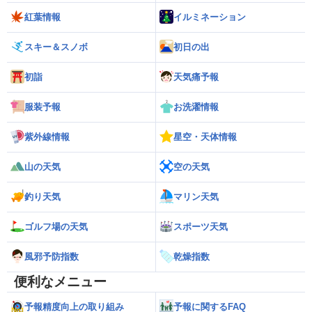
紅葉情報
イルミネーション
スキー＆スノボ
初日の出
初詣
天気痛予報
服装予報
お洗濯情報
紫外線情報
星空・天体情報
山の天気
空の天気
釣り天気
マリン天気
ゴルフ場の天気
スポーツ天気
風邪予防指数
乾燥指数
便利なメニュー
予報精度向上の取り組み
予報に関するFAQ