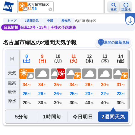
名古屋市緑区
34
/
26
検索
現在地
雨雲レーダー
台風情報
地震情報
警報・注意報
2週間天気
ラ
名古屋市緑区
トップ
2週間天気
中部
愛知県
台風情報
台風13号・15号｜今後の予想進路
名古屋市緑区の2週間天気予報
週間の最新見解
7
8
9
10
11
12
13
14
日
(金)
(土)
(日)
(月)
(火)
(水)
(木)
(金)
(
天気
最高
34
34
34
35
34
26
30
31
3
℃
℃
℃
℃
℃
℃
℃
℃
最低
26
26
26
26
25
23
22
23
2
℃
℃
℃
℃
℃
℃
℃
℃
降水
0
20
30
30
30
40
40
30
4
ミリ
%
%
%
%
%
%
%
5分毎
1時間毎
今日明日
2週間天気