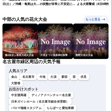
日(土）／沖縄・奄美は大荒
の状態が非常に不安定に
よる大雨警戒（8日6時情
れの天気が続く／令和8年
2026.08.08
報）
熊本地震情報〈ウェザーニ
ュースLiVEコーヒータイ
中部の人気の花火大会
もっと見る
ム・青原桃香／山口剛央〉
第4回ぎふ長良川花火大会
片貝まつり浅原神社秋季例大祭奉納大煙火
熊野大花火大会
名古屋市緑区周辺の天気予報
人気エリア
金山
名古屋市
今池
大須
新栄
栄
伏見
大曽根
お出かけスポット
中京競馬場
ディノアドベンチャー名古屋
日本ガイシホール（名古屋市総合体育館）
パロマ瑞穂スタジアム
ららぽーと愛知東郷