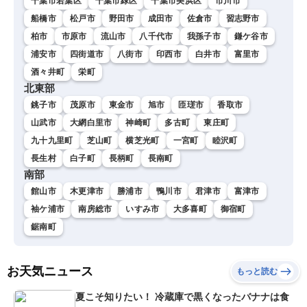
千葉市若葉区
千葉市緑区
千葉市美浜区
市川市
船橋市
松戸市
野田市
成田市
佐倉市
習志野市
柏市
市原市
流山市
八千代市
我孫子市
鎌ケ谷市
浦安市
四街道市
八街市
印西市
白井市
富里市
酒々井町
栄町
北東部
銚子市
茂原市
東金市
旭市
匝瑳市
香取市
山武市
大網白里市
神崎町
多古町
東庄町
九十九里町
芝山町
横芝光町
一宮町
睦沢町
長生村
白子町
長柄町
長南町
南部
館山市
木更津市
勝浦市
鴨川市
君津市
富津市
袖ケ浦市
南房総市
いすみ市
大多喜町
御宿町
鋸南町
お天気ニュース
もっと読む
夏こそ知りたい！ 冷蔵庫で黒くなったバナナは食