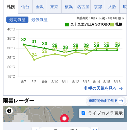
札幌
仙台
金沢
東京
横浜
名古屋
京都
大阪
広
集計期間：8月7日(金)～8月16日(日)
最高気温
最低気温
九十九里VILLA SOTOBO
札幌
札幌の天気を見る
雨雲レーダー
60時間先まで見る