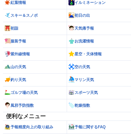
紅葉情報
イルミネーション
スキー＆スノボ
初日の出
初詣
天気痛予報
服装予報
お洗濯情報
紫外線情報
星空・天体情報
山の天気
空の天気
釣り天気
マリン天気
ゴルフ場の天気
スポーツ天気
風邪予防指数
乾燥指数
便利なメニュー
予報精度向上の取り組み
予報に関するFAQ