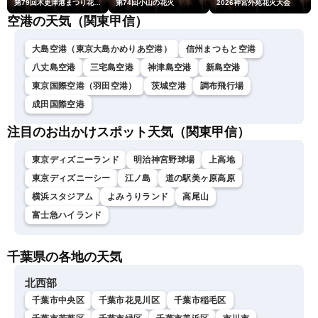
第79回木更津港まつり花火大会
第74回小山の花火
2026神宮外苑花火大会
空港の天気（関東甲信）
大島空港（東京大島かめりあ空港）
信州まつもと空港
八丈島空港
三宅島空港
神津島空港
新島空港
東京国際空港（羽田空港）
茨城空港
調布飛行場
成田国際空港
注目のお出かけスポット天気（関東甲信）
東京ディズニーランド
明治神宮野球場
上高地
東京ディズニーシー
江ノ島
道の駅美ヶ原高原
横浜スタジアム
よみうりランド
高尾山
富士急ハイランド
千葉県の各地の天気
北西部
千葉市中央区
千葉市花見川区
千葉市稲毛区