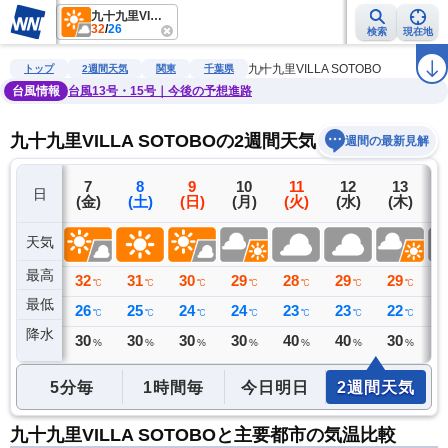
九十九里VILLA SOTOBO
32
/
26
検索
現在地
雨雲レーダー
台風情報
地震情報
警報・注意報
2週間天気
ラ
九十九里VILLA SOTOBO
トップ
2週間天気
関東
千葉県
台風情報
台風13号・15号｜今後の予想進路
九十九里VILLA SOTOBOの2週間天気予報
週間の最新見解
6
7
8
9
10
11
12
13
日
(木)
(金)
(土)
(日)
(月)
(火)
(水)
(木)
(
天気
最高
30
32
31
30
29
28
29
29
2
℃
℃
℃
℃
℃
℃
℃
℃
最低
24
26
25
24
24
23
23
22
2
℃
℃
℃
℃
℃
℃
℃
℃
降水
0
30
30
30
30
40
40
30
4
ミリ
%
%
%
%
%
%
%
5分毎
1時間毎
今日明日
2週間天気
九十九里VILLA SOTOBOと主要都市の気温比較