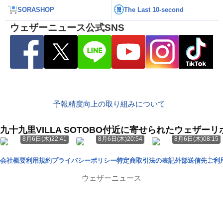
SORASHOP
The Last 10-second
ウェザーニュース公式SNS
予報精度向上の取り組みについて
九十九里VILLA SOTOBO付近に寄せられたウェザーリ
8月6日(木)22:41
8月6日(木)20:54
8月6日(木)08:15
会社概要
利用規約
プライバシーポリシー
特定商取引法の表記
外部送信先
ご利
ウェザーニュース