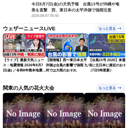
今日8月7日(金)の天気予報 台風13号が沖縄や奄
美を直撃 西、東日本の太平洋側で強雨注意
2026.08.07 05:40
ウェザーニュースLiVE
もっと見る
ライブ放送中
【ライブ】最新天気ニュー
【雨情報】西〜東日本太平
【台風15号 2026】来週
ス・地震情報 2026年8月7
洋側は台風の影響で強雨 九
頃に北日本に接近のおそ
日(金) ／令和8年熊本地震情
州では大雨のおそれ
（7日5時更新）
報 〈ウェザーニュース
LiVEサンシャイン・松本真
央・江川清音／有賀哲夫〉
関東の人気の花火大会
もっと見る