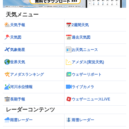
天気メニュー
天気予報
2週間天気
天気図
過去天気図
気象衛星
お天気ニュース
世界天気
アメダス(実況天気)
アメダスランキング
ウェザーリポート
河川水位情報
ライブカメラ
長期予報
ウェザーニュースLiVE
レーダーコンテンツ
雨雲レーダー
雨雪レーダー