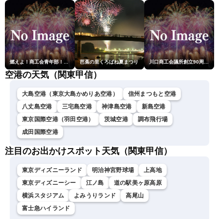
燃えよ！商工会青年部！！第23回こうのす花火大会
芭蕉の里くろばね夏まつり
川口商工会議所創立90周年・青年部40周年・女性会30周年記念 第6回川口花火大会
空港の天気（関東甲信）
大島空港（東京大島かめりあ空港）
信州まつもと空港
八丈島空港
三宅島空港
神津島空港
新島空港
東京国際空港（羽田空港）
茨城空港
調布飛行場
成田国際空港
注目のお出かけスポット天気（関東甲信）
東京ディズニーランド
明治神宮野球場
上高地
東京ディズニーシー
江ノ島
道の駅美ヶ原高原
横浜スタジアム
よみうりランド
高尾山
富士急ハイランド