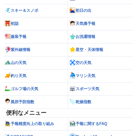
スキー＆スノボ
初日の出
初詣
天気痛予報
服装予報
お洗濯情報
紫外線情報
星空・天体情報
山の天気
空の天気
釣り天気
マリン天気
ゴルフ場の天気
スポーツ天気
風邪予防指数
乾燥指数
便利なメニュー
予報精度向上の取り組み
予報に関するFAQ