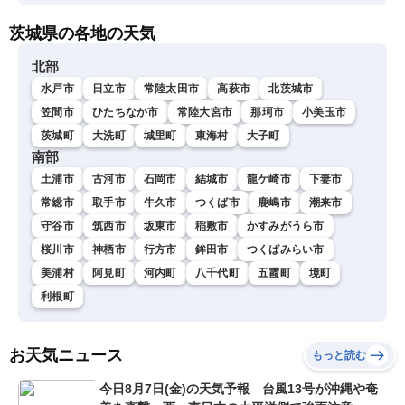
茨城県の各地の天気
北部
水戸市
日立市
常陸太田市
高萩市
北茨城市
笠間市
ひたちなか市
常陸大宮市
那珂市
小美玉市
茨城町
大洗町
城里町
東海村
大子町
南部
土浦市
古河市
石岡市
結城市
龍ケ崎市
下妻市
常総市
取手市
牛久市
つくば市
鹿嶋市
潮来市
守谷市
筑西市
坂東市
稲敷市
かすみがうら市
桜川市
神栖市
行方市
鉾田市
つくばみらい市
美浦村
阿見町
河内町
八千代町
五霞町
境町
利根町
お天気ニュース
もっと読む
今日8月7日(金)の天気予報 台風13号が沖縄や奄