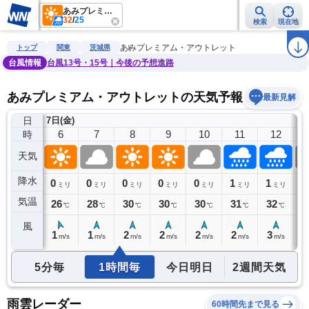
あみプレミアム・アウトレット
32
/
25
検索
現在地
雨雲レーダー
台風情報
地震情報
警報・注意報
2週間天気
ラ
あみプレミアム・アウトレット
トップ
関東
茨城県
台風情報
台風13号・15号｜今後の予想進路
あみプレミアム・アウトレットの天気予報
最新見解
日
7日(金)
5
6
7
8
9
10
11
12
時
天気
降水
0
0
0
0
0
0
1
1
0
ミリ
ミリ
ミリ
ミリ
ミリ
ミリ
ミリ
ミリ
気温
26
26
28
30
30
30
31
32
3
℃
℃
℃
℃
℃
℃
℃
℃
風
1
1
1
2
2
2
2
3
3
m/s
m/s
m/s
m/s
m/s
m/s
m/s
m/s
5分毎
1時間毎
今日明日
2週間天気
雨雲レーダー
60時間先まで見る