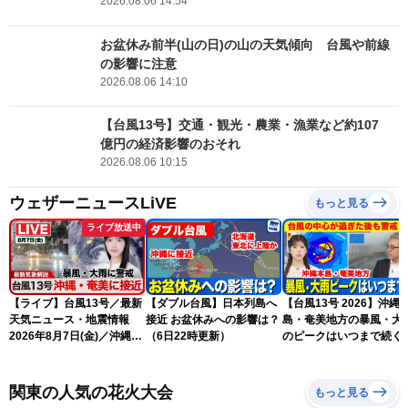
2026.08.06 14:54
お盆休み前半(山の日)の山の天気傾向 台風や前線
の影響に注意
2026.08.06 14:10
【台風13号】交通・観光・農業・漁業など約107
億円の経済影響のおそれ
2026.08.06 10:15
ウェザーニュースLiVE
もっと見る
ライブ放送中
【ライブ】台風13号／最新
【ダブル台風】日本列島へ
【台風13号 2026】沖縄
天気ニュース・地震情報
接近 お盆休みへの影響は？
島・奄美地方の暴風・大
2026年8月7日(金)／沖縄・
（6日22時更新）
のピークはいつまで続く
奄美は台風による暴風雨に
（6日18時更新）
厳重警戒〈ウェザーニュー
スLiVEモーニング・松本真
関東の人気の花火大会
もっと見る
央／有賀哲夫〉