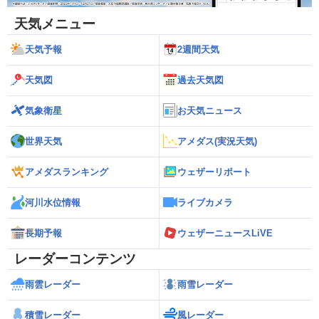
天気メニュー
天気予報
2週間天気
天気図
過去天気図
気象衛星
お天気ニュース
世界天気
アメダス(実況天気)
アメダスランキング
ウェザーリポート
河川水位情報
ライブカメラ
長期予報
ウェザーニュースLiVE
レーダーコンテンツ
雨雲レーダー
雨雪レーダー
積雪レーダー
風レーダー