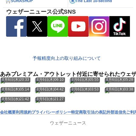
SORASHOP
The Last 10-second
ウェザーニュース公式SNS
予報精度向上の取り組みについて
あみプレミアム・アウトレット付近に寄せられたウェ
8月6日(木)20:33
8月6日(木)06:10
8月6日(木)05:55
8月6日(木)05:28
8月6日(木)05:14
8月6日(木)04:42
8月6日(木)03:53
8月6日(木)03:38
8月5日(水)21:42
8月5日(水)21:27
会社概要
利用規約
プライバシーポリシー
特定商取引法の表記
外部送信先
ご利
ウェザーニュース