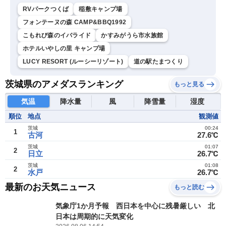
RVパークつくば
稲敷キャンプ場
フォンテーヌの森 CAMP&BBQ1992
こもれび森のイバライド
かすみがうら市水族館
ホテルいやしの里 キャンプ場
LUCY RESORT (ルーシーリゾート)
道の駅たまつくり
茨城県のアメダスランキング
もっと見る
気温
降水量
風
降雪量
湿度
順位
地点
観測値
茨城
00:24
1
古河
27.6℃
茨城
01:07
2
日立
26.7℃
茨城
01:08
2
水戸
26.7℃
最新のお天気ニュース
もっと読む
気象庁1か月予報 西日本を中心に残暑厳しい 北
日本は周期的に天気変化