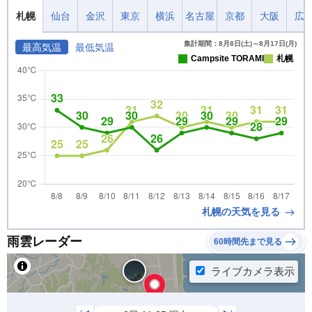
札幌
仙台
金沢
東京
横浜
名古屋
京都
大阪
広
集計期間：8月8日(土)～8月17日(月)
最高気温
最低気温
Campsite TORAMI
札幌
札幌の天気を見る
雨雲レーダー
60時間先まで見る