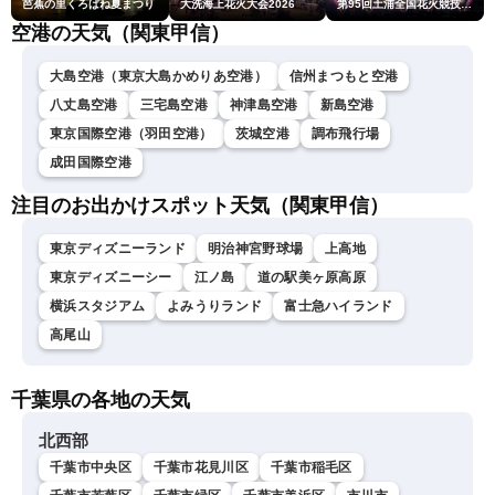
芭蕉の里くろばね夏まつり
大洗海上花火大会2026
第95回土浦全国花火競技大会
空港の天気（関東甲信）
大島空港（東京大島かめりあ空港）
信州まつもと空港
八丈島空港
三宅島空港
神津島空港
新島空港
東京国際空港（羽田空港）
茨城空港
調布飛行場
成田国際空港
注目のお出かけスポット天気（関東甲信）
東京ディズニーランド
明治神宮野球場
上高地
東京ディズニーシー
江ノ島
道の駅美ヶ原高原
横浜スタジアム
よみうりランド
富士急ハイランド
高尾山
千葉県の各地の天気
北西部
千葉市中央区
千葉市花見川区
千葉市稲毛区