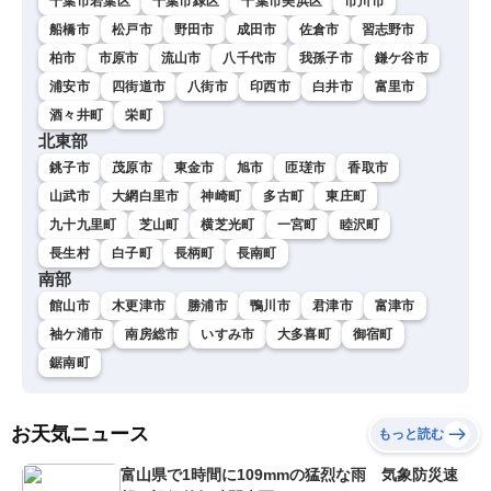
千葉市若葉区
千葉市緑区
千葉市美浜区
市川市
船橋市
松戸市
野田市
成田市
佐倉市
習志野市
柏市
市原市
流山市
八千代市
我孫子市
鎌ケ谷市
浦安市
四街道市
八街市
印西市
白井市
富里市
酒々井町
栄町
北東部
銚子市
茂原市
東金市
旭市
匝瑳市
香取市
山武市
大網白里市
神崎町
多古町
東庄町
九十九里町
芝山町
横芝光町
一宮町
睦沢町
長生村
白子町
長柄町
長南町
南部
館山市
木更津市
勝浦市
鴨川市
君津市
富津市
袖ケ浦市
南房総市
いすみ市
大多喜町
御宿町
鋸南町
お天気ニュース
もっと読む
富山県で1時間に109mmの猛烈な雨 気象防災速