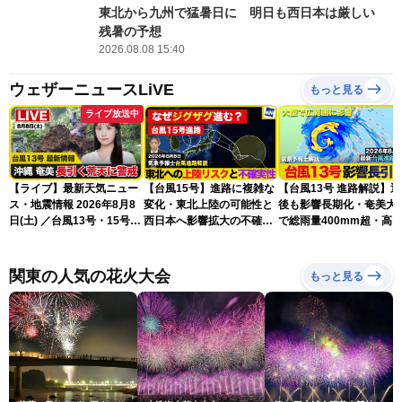
東北から九州で猛暑日に 明日も西日本は厳しい
残暑の予想
2026.08.08 15:40
ウェザーニュースLiVE
もっと見る
ライブ放送中
【ライブ】最新天気ニュー
【台風15号】進路に複雑な
【台風13号 進路解説】
ス・地震情報 2026年8月8
変化・東北上陸の可能性と
後も影響長期化・奄美大
日(土) ／台風13号・15号
西日本へ影響拡大の不確実
で総雨量400mm超・高
ゲリラ雷雨最新見解 令和
性
に要警戒（2026.08.08
8年熊本地震情報〈ウェザ
16:00）
ーニュースLiVEムーン・戸
関東の人気の花火大会
もっと見る
北美月／芳野達郎〉