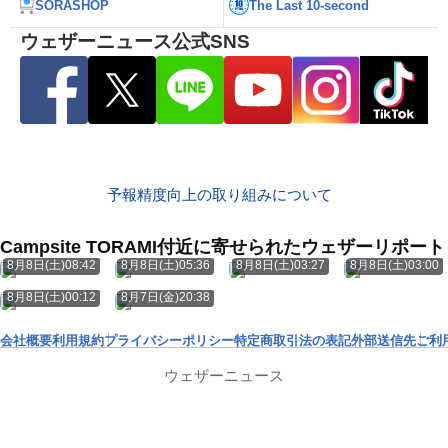
SORASHOP
The Last 10-second
ウェザーニュース公式SNS
予報精度向上の取り組みについて
Campsite TORAMI付近に寄せられたウェザーリポート
8月8日(土)08:42
8月8日(土)05:36
8月8日(土)03:27
8月8日(土)03:00
8月8日(土)00:12
8月7日(金)20:38
会社概要
利用規約
プライバシーポリシー
特定商取引法の表記
外部送信先
ご利
ウェザーニュース