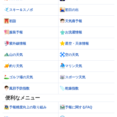
スキー＆スノボ
初日の出
初詣
天気痛予報
服装予報
お洗濯情報
紫外線情報
星空・天体情報
山の天気
空の天気
釣り天気
マリン天気
ゴルフ場の天気
スポーツ天気
風邪予防指数
乾燥指数
便利なメニュー
予報精度向上の取り組み
予報に関するFAQ