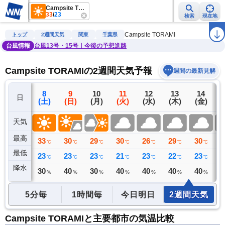
Campsite TORAMI
33
/
23
検索
現在地
雨雲レーダー
台風情報
地震情報
警報・注意報
2週間天気
ラ
Campsite TORAMI
トップ
2週間天気
関東
千葉県
台風情報
台風13号・15号｜今後の予想進路
Campsite TORAMIの2週間天気予報
週間の最新見解
7
8
9
10
11
12
13
14
日
(金)
(土)
(日)
(月)
(火)
(水)
(木)
(金)
(
天気
最高
31
33
30
29
30
26
29
30
2
℃
℃
℃
℃
℃
℃
℃
℃
最低
25
23
23
23
21
23
22
23
2
℃
℃
℃
℃
℃
℃
℃
℃
降水
0
30
40
30
40
40
40
40
4
ミリ
%
%
%
%
%
%
%
5分毎
1時間毎
今日明日
2週間天気
Campsite TORAMIと主要都市の気温比較