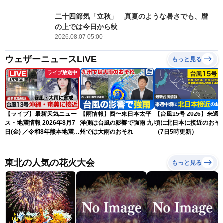
二十四節気「立秋」 真夏のような暑さでも、暦
の上では今日から秋
2026.08.07 05:00
ウェザーニュースLiVE
もっと見る
ライブ放送中
【ライブ】最新天気ニュー
【雨情報】西〜東日本太平
【台風15号 2026】来週
ス・地震情報 2026年8月7
洋側は台風の影響で強雨 九
頃に北日本に接近のおそ
日(金) ／令和8年熊本地震情
州では大雨のおそれ
（7日5時更新）
報 〈ウェザーニュース
LiVEサンシャイン・松本真
央・江川清音／有賀哲夫〉
東北の人気の花火大会
もっと見る