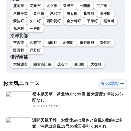
盛岡市
花巻市
北上市
遠野市
一関市
二戸市
八幡平市
奥州市
滝沢市
雫石町
葛巻町
岩手町
紫波町
矢巾町
西和賀町
金ケ崎町
平泉町
軽米町
九戸村
一戸町
沿岸北部
宮古市
久慈市
山田町
岩泉町
田野畑村
普代村
野田村
洋野町
沿岸南部
大船渡市
陸前高田市
釜石市
住田町
大槌町
お天気ニュース
もっと読む
熊本県天草・芦北地方で地震 最大震度3 津波の心
配なし
2026.08.07 07:02
週間天気予報 お盆休みは暑さと台風の動向に注
意 沖縄は台風13号の荒天長引くおそれ