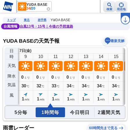
YUDA BASE
34
/
20
検索
現在地
雨雲レーダー
台風情報
地震情報
警報・注意報
2週間天気
ラ
YUDA BASE
トップ
東北
岩手県
台風情報
台風13号・15号｜今後の予想進路
YUDA BASEの天気予報
最新見解
日
7日(金)
8
9
10
11
12
13
14
15
時
天気
降水
0
0
0
0
0
0
0
0
0
ミリ
ミリ
ミリ
ミリ
ミリ
ミリ
ミリ
ミリ
気温
29
30
32
33
34
34
34
34
3
℃
℃
℃
℃
℃
℃
℃
℃
風
0
1
1
1
1
1
1
1
1
m/s
m/s
m/s
m/s
m/s
m/s
m/s
m/s
5分毎
1時間毎
今日明日
2週間天気
雨雲レーダー
60時間先まで見る