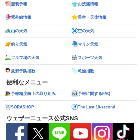
服装予報
お洗濯情報
紫外線情報
星空・天体情報
山の天気
空の天気
釣り天気
マリン天気
ゴルフ場の天気
スポーツ天気
風邪予防指数
乾燥指数
便利なメニュー
予報精度向上の取り組み
予報に関するFAQ
SORASHOP
The Last 10-second
ウェザーニュース公式SNS