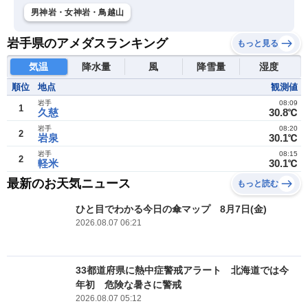
男神岩・女神岩・鳥越山
岩手県のアメダスランキング
もっと見る
気温
降水量
風
降雪量
湿度
順位
地点
観測値
岩手
08:09
1
久慈
30.8℃
岩手
08:20
2
岩泉
30.1℃
岩手
08:15
2
軽米
30.1℃
最新のお天気ニュース
もっと読む
ひと目でわかる今日の傘マップ 8月7日(金)
2026.08.07 06:21
33都道府県に熱中症警戒アラート 北海道では今
年初 危険な暑さに警戒
2026.08.07 05:12