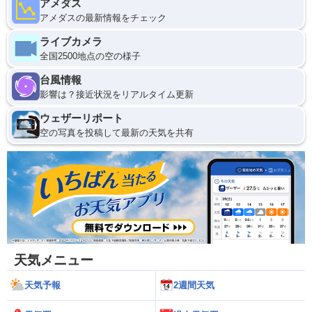
アメダス
アメダスの最新情報をチェック
ライブカメラ
全国2500地点の空の様子
台風情報
影響は？接近状況をリアルタイム更新
ウェザーリポート
空の写真を投稿して最新の天気を共有
天気メニュー
天気予報
2週間天気