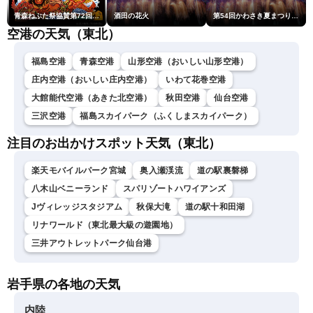
青森ねぶた祭協賛第72回青森花火大会
酒田の花火
第54回かわさき夏まつり花火大会「おらが自慢のでっかい花火」
空港の天気（東北）
福島空港
青森空港
山形空港（おいしい山形空港）
庄内空港（おいしい庄内空港）
いわて花巻空港
大館能代空港（あきた北空港）
秋田空港
仙台空港
三沢空港
福島スカイパーク（ふくしまスカイパーク）
注目のお出かけスポット天気（東北）
楽天モバイルパーク宮城
奥入瀬渓流
道の駅裏磐梯
八木山ベニーランド
スパリゾートハワイアンズ
Jヴィレッジスタジアム
秋保大滝
道の駅十和田湖
リナワールド（東北最大級の遊園地）
三井アウトレットパーク仙台港
岩手県の各地の天気
内陸