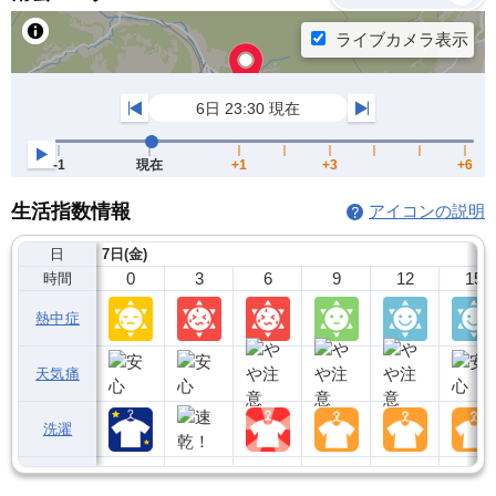
生活指数情報
アイコンの説明
日
7日(金)
0
3
6
9
12
15
時間
熱中症
天気痛
洗濯