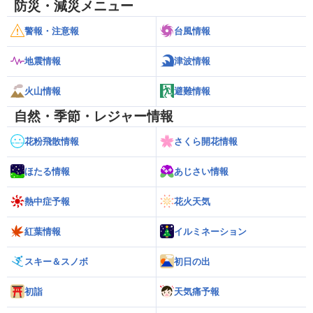
防災・減災メニュー
警報・注意報
台風情報
地震情報
津波情報
火山情報
避難情報
自然・季節・レジャー情報
花粉飛散情報
さくら開花情報
ほたる情報
あじさい情報
熱中症予報
花火天気
紅葉情報
イルミネーション
スキー＆スノボ
初日の出
初詣
天気痛予報