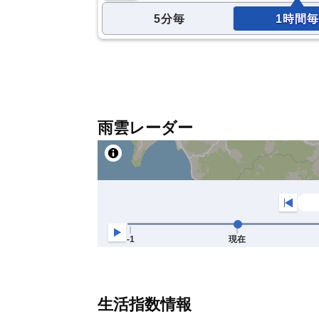
5分毎
1時間毎
雨雲レーダー
生活指数情報