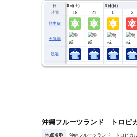
日
8日(土)
9日(日)
18
21
0
3
時間
熱中症
天気痛
洗濯
沖縄フルーツランド トロピ
地点名称
沖縄フルーツランド トロピカ