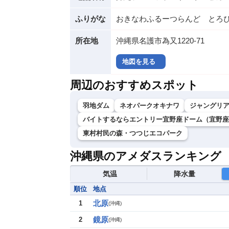
ふりがな
おきなわふるーつらんど とろ
所在地
沖縄県名護市為又1220-71
地図を見る
周辺のおすすめスポット
羽地ダム
ネオパークオキナワ
ジャングリ
バイトするならエントリー宜野座ドーム（宜野座
東村村民の森・つつじエコパーク
沖縄県のアメダスランキング
気温
降水量
順位
地点
北原
1
(
沖縄
)
鏡原
2
(
沖縄
)