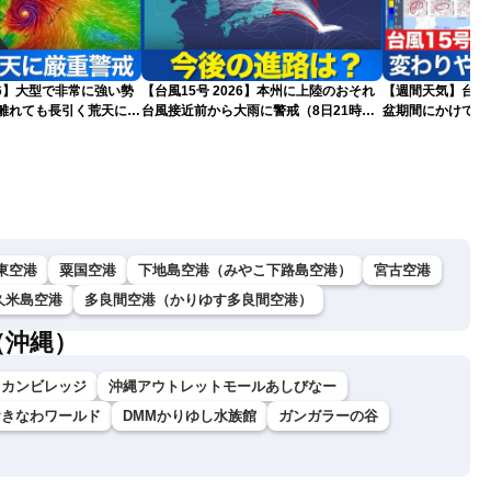
026】大型で非常に強い勢
【台風15号 2026】本州に上陸のおそれ
【週間天気】台風1
台風接近前から大雨に警戒（8日21時更
盆期間にかけて全
更新)
新）
気が続く見込み
東空港
粟国空港
下地島空港（みやこ下路島空港）
宮古空港
久米島空港
多良間空港（かりゆす多良間空港）
（沖縄）
リカンビレッジ
沖縄アウトレットモールあしびなー
おきなわワールド
DMMかりゆし水族館
ガンガラーの谷