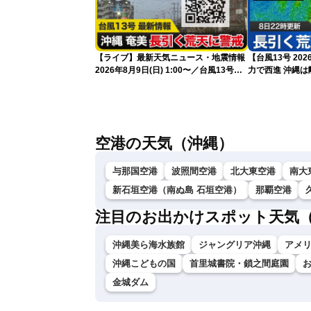
【ライブ】最新天気ニュース・地震情報
【台風13号 2
2026年8月9日(日) 1:00〜／台風13号・
力で西進 沖縄は離れても長引く荒天に厳
15号情報 令和8年熊本地震情報〈ウェ
重警戒(8日22時
ザーニュースLiVE〉
空港の天気（沖縄）
与那国空港
波照間空港
北大東空港
南大
新石垣空港（南ぬ島 石垣空港）
那覇空港
注目のお出かけスポット天気
沖縄美ら海水族館
ジャングリア沖縄
アメ
沖縄こどもの国
首里城書院・鎖之間庭園
金城ダム