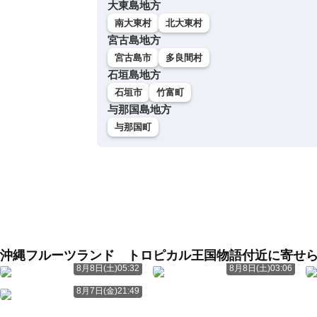
大東島地方
南大東村
北大東村
宮古島地方
宮古島市
多良間村
石垣島地方
石垣市
竹富町
与那国島地方
与那国町
沖縄フルーツランド トロピカル王国物語付近に寄せ
8月8日(土)05:32
8月8日(土)03:06
8月7日(金)21:49