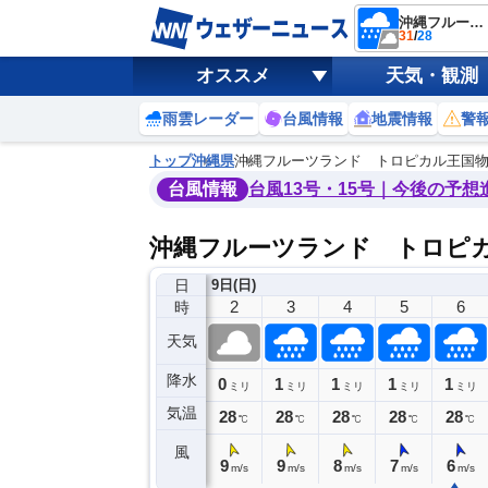
沖縄フルーツランド トロピカル王国物語
31
/
28
オススメ
天気・観測
雨雲レーダー
台風情報
地震情報
警
トップ
沖縄県
沖縄フルーツランド トロピカル王国
台風情報
台風13号・15号｜今後の予想
沖縄フルーツランド トロピ
日
8日(土)
9日(日)
22
23
0
1
2
3
4
5
6
時
天気
降水
0
0
0
0
1
1
1
1
ミリ
ミリ
ミリ
ミリ
ミリ
ミリ
ミリ
ミリ
ミリ
気温
8
29
29
28
28
28
28
28
28
℃
℃
℃
℃
℃
℃
℃
℃
℃
風
3
9
7
10
9
9
8
7
6
m/s
m/s
m/s
m/s
m/s
m/s
m/s
m/s
m/s