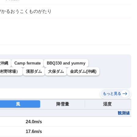
ぴかるおうこくものがたり
ア沖縄
Camp fermate
BBQ330 and yummy
村野球場）
漢那ダム
大保ダム
金武ダム(沖縄)
もっと見る
風
降雪量
湿度
観測値
24.0m/s
17.6m/s