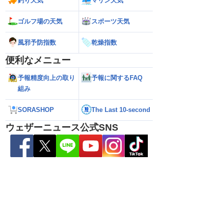
釣り天気
マリン天気
ゴルフ場の天気
スポーツ天気
5号の動向に注目 お
【ゲリラ雷雨警戒】あす9日(日)も東北や
【台風15号】進路
風邪予防指数
乾燥指数
国的に変わりやすい天
東日本で激しい雷雨のおそれ 午前中から
陸の可能性と西日
雨雲急発達の危険も
性
便利なメニュー
予報精度向上の取り
予報に関するFAQ
組み
SORASHOP
The Last 10-second
ウェザーニュース公式SNS