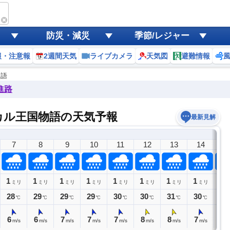
防災・減災
季節/レジャー
報・注意報
2週間天気
ライブカメラ
天気図
避難情報
物語
進路
カル王国物語の天気予報
最新見解
7
8
9
10
11
12
13
14
1
1
1
1
1
1
1
1
1
1
ミリ
ミリ
ミリ
ミリ
ミリ
ミリ
ミリ
ミリ
ミ
28
29
29
29
30
30
31
30
30
℃
℃
℃
℃
℃
℃
℃
℃
6
6
7
7
7
8
8
7
7
m/s
m/s
m/s
m/s
m/s
m/s
m/s
m/s
m