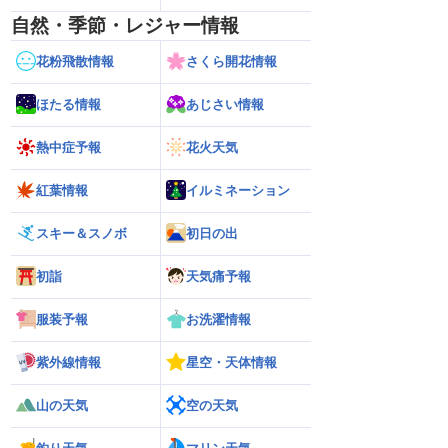
自然・季節・レジャー情報
花粉飛散情報
さくら開花情報
ほたる情報
あじさい情報
熱中症予報
花火天気
紅葉情報
イルミネーション
スキー＆スノボ
初日の出
初詣
天気痛予報
服装予報
お洗濯情報
紫外線情報
星空・天体情報
山の天気
空の天気