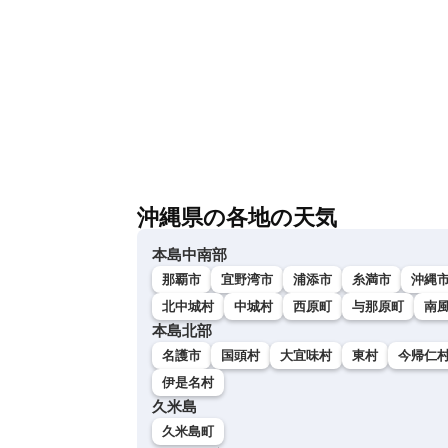
沖縄県の各地の天気
本島中南部
那覇市
宜野湾市
浦添市
糸満市
沖縄
北中城村
中城村
西原町
与那原町
南
本島北部
名護市
国頭村
大宜味村
東村
今帰仁
伊是名村
久米島
久米島町