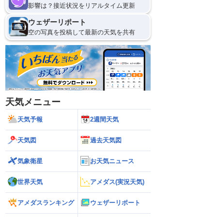
影響は？接近状況をリアルタイム更新
ウェザーリポート
空の写真を投稿して最新の天気を共有
天気メニュー
天気予報
2週間天気
天気図
過去天気図
気象衛星
お天気ニュース
世界天気
アメダス(実況天気)
アメダスランキング
ウェザーリポート