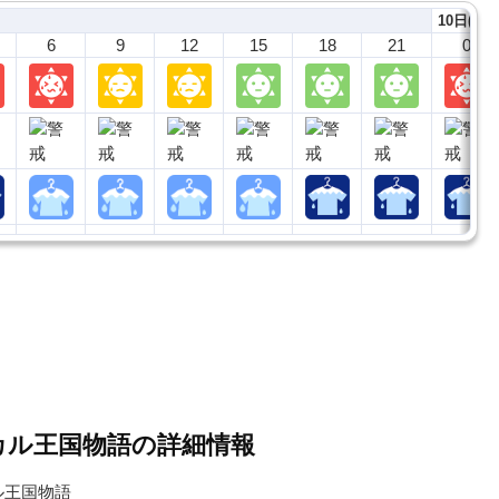
10日(月)
6
9
12
15
18
21
0
カル王国物語の詳細情報
ル王国物語