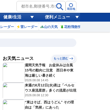
現在地
健康/生活
便利メニュー
風レーダー
雷レーダー
山の天気
花粉飛散情報
世界天気
お天気ニュース
もっと読む
週間天気予報 お盆休みは台風
5
16
17
18
19
20
21
22
23
15号の動向に注意 西日本や東
海は厳しい暑さ続く
2026.08.08 14:45
来週の8月12日(水)夜は「ペルセ
1
1
1
1
0
0
1
1
リ
ミリ
ミリ
ミリ
ミリ
ミリ
ミリ
ミリ
ミリ
ウス座流星群」多くの流星が出現
30
30
29
29
29
29
29
29
℃
℃
℃
℃
℃
℃
℃
℃
℃
2026.08.08 12:30
“東はそば、西はうどん” その理
6
5
5
5
5
5
5
4
/s
m/s
m/s
m/s
m/s
m/s
m/s
m/s
m/s
由は「気候」にあった