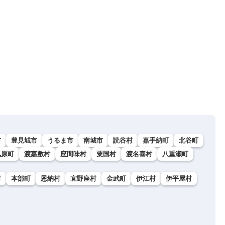
市
豊見城市
うるま市
南城市
読谷村
嘉手納町
北谷町
風原町
渡嘉敷村
座間味村
粟国村
渡名喜村
八重瀬町
村
本部町
恩納村
宜野座村
金武町
伊江村
伊平屋村