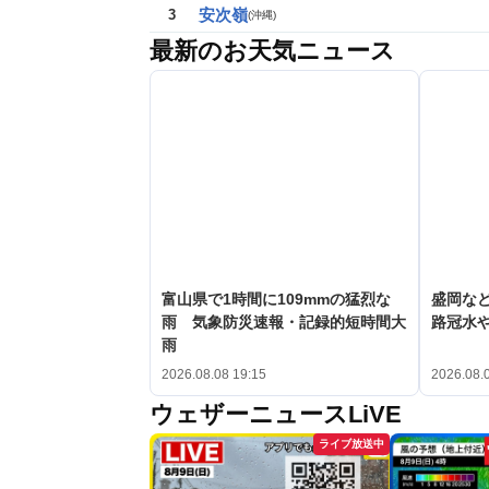
安次嶺
3
(
沖縄
)
最新のお天気ニュース
富山県で1時間に109mmの猛烈な
盛岡な
雨 気象防災速報・記録的短時間大
路冠水
雨
2026.08.08 19:15
2026.08.
ウェザーニュースLiVE
ライブ放送中