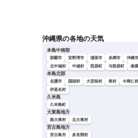
沖縄県の各地の天気
本島中南部
那覇市
宜野湾市
浦添市
糸満市
沖縄
北中城村
中城村
西原町
与那原町
南
本島北部
名護市
国頭村
大宜味村
東村
今帰仁
伊是名村
久米島
久米島町
大東島地方
南大東村
北大東村
宮古島地方
宮古島市
多良間村