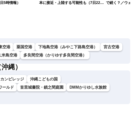
日5時情報）
本に接近・上陸する可能性も（7日22時
で続く？／ウェザ
情報）
解説（7日22時情
東空港
粟国空港
下地島空港（みやこ下路島空港）
宮古空港
久米島空港
多良間空港（かりゆす多良間空港）
（沖縄）
リカンビレッジ
沖縄こどもの国
ワールド
首里城書院・鎖之間庭園
DMMかりゆし水族館