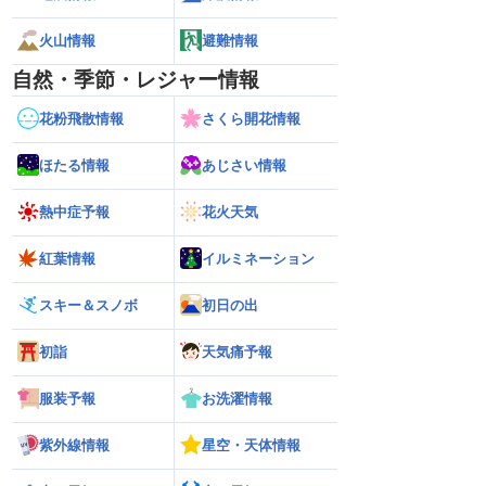
火山情報
避難情報
自然・季節・レジャー情報
花粉飛散情報
さくら開花情報
ほたる情報
あじさい情報
熱中症予報
花火天気
紅葉情報
イルミネーション
スキー＆スノボ
初日の出
初詣
天気痛予報
服装予報
お洗濯情報
紫外線情報
星空・天体情報
26】雨風の影響はいつま
【お盆休みの天気2026】台風の影響に要
【ゲリラ雷雨】長野