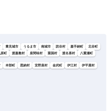
市
豊見城市
うるま市
南城市
読谷村
嘉手納町
北谷町
風原町
渡嘉敷村
座間味村
粟国村
渡名喜村
八重瀬町
村
本部町
恩納村
宜野座村
金武町
伊江村
伊平屋村