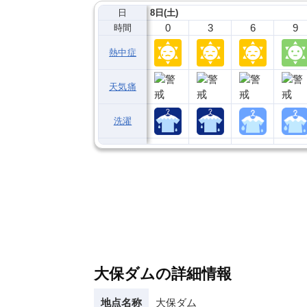
日
8日(土)
0
3
6
9
時間
熱中症
天気痛
洗濯
大保ダムの詳細情報
地点名称
大保ダム