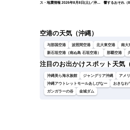
ス・地震情報 2026年8月8日(土)／沖
響するおそれ（8
縄・奄美は大荒れの天気が続く／令和8
年熊本地震情報 ／〈ウェザーニュース
LiVEモーニング・松本真央／山口剛央〉
空港の天気（沖縄）
与那国空港
波照間空港
北大東空港
南大
新石垣空港（南ぬ島 石垣空港）
那覇空港
注目のお出かけスポット天気
沖縄美ら海水族館
ジャングリア沖縄
アメ
沖縄アウトレットモールあしびなー
おきなわ
ガンガラーの谷
金城ダム