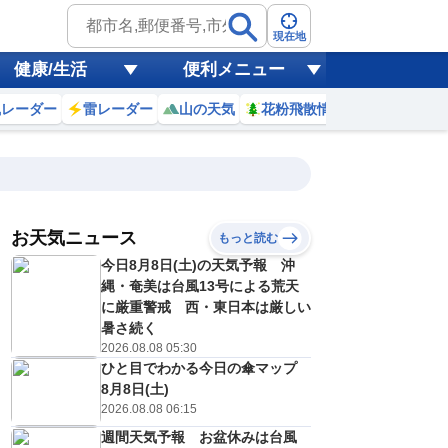
現在地
健康/生活
便利メニュー
風レーダー
雷レーダー
山の天気
花粉飛散情報
世界天気
お天気ニュース
もっと読む
9日(日)
今日8月8日(土)の天気予報 沖
1
22
23
0
1
2
3
4
5
縄・奄美は台風13号による荒天
に厳重警戒 西・東日本は厳しい
暑さ続く
2026.08.08 05:30
2
2
1
1
1
1
1
1
リ
ミリ
ミリ
ミリ
ミリ
ミリ
ミリ
ミリ
ミリ
ひと目でわかる今日の傘マップ
28
28
28
28
28
28
28
28
℃
℃
℃
℃
℃
℃
℃
℃
℃
8月8日(土)
2026.08.08 06:15
12
12
11
11
10
10
9
9
m/s
m/s
m/s
m/s
m/s
m/s
m/s
m/s
m/s
週間天気予報 お盆休みは台風