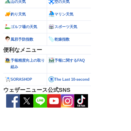
山の天気
空の天気
ーニュース気象予報士
注意 後半は急な雷雨の心配も
100mmの猛烈な
報）
録的短時間大雨
釣り天気
マリン天気
ゴルフ場の天気
スポーツ天気
風邪予防指数
乾燥指数
便利なメニュー
予報精度向上の取り
予報に関するFAQ
組み
SORASHOP
The Last 10-second
ウェザーニュース公式SNS