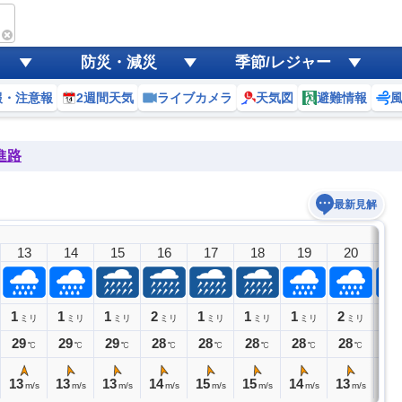
防災・減災
季節/レジャー
報・注意報
2週間天気
ライブカメラ
天気図
避難情報
進路
最新見解
13
14
15
16
17
18
19
20
2
1
1
1
2
1
1
1
2
2
ミリ
ミリ
ミリ
ミリ
ミリ
ミリ
ミリ
ミリ
ミ
29
29
29
28
28
28
28
28
28
℃
℃
℃
℃
℃
℃
℃
℃
13
13
13
14
15
15
14
13
13
m/s
m/s
m/s
m/s
m/s
m/s
m/s
m/s