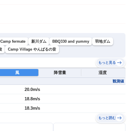
Camp fermate
新川ダム
BBQ330 and yummy
羽地ダム
波
Camp Village やんばるの音
もっと見る
風
降雪量
湿度
観測値
20.0m/s
18.8m/s
18.3m/s
もっと読む