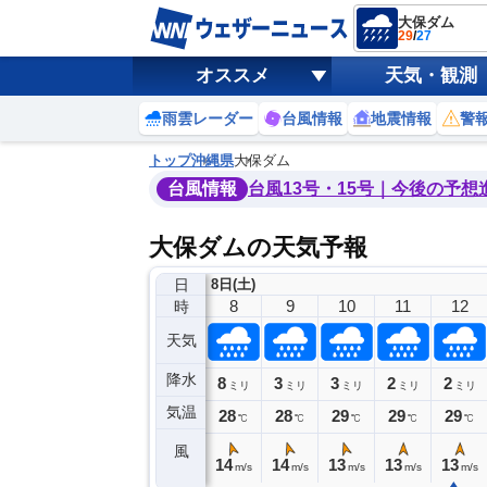
大保ダム
29
/
27
オススメ
天気・観測
雨雲レーダー
台風情報
地震情報
警
トップ
沖縄県
大保ダム
台風情報
台風13号・15号｜今後の予想
大保ダムの天気予報
日
8日(土)
4
5
6
7
8
9
10
11
12
時
天気
降水
2
2
9
8
3
3
2
2
ミリ
ミリ
ミリ
ミリ
ミリ
ミリ
ミリ
ミリ
ミリ
気温
27
27
27
27
28
28
29
29
29
℃
℃
℃
℃
℃
℃
℃
℃
℃
風
7
10
16
15
14
14
13
13
13
m/s
m/s
m/s
m/s
m/s
m/s
m/s
m/s
m/s