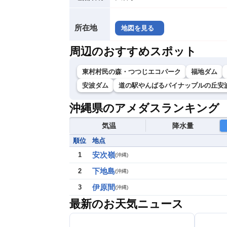
所在地
地図を見る
周辺のおすすめスポット
東村村民の森・つつじエコパーク
福地ダム
安波ダム
道の駅やんばるパイナップルの丘安
沖縄県のアメダスランキング
気温
降水量
順位
地点
安次嶺
1
(
沖縄
)
下地島
2
(
沖縄
)
伊原間
3
(
沖縄
)
最新のお天気ニュース