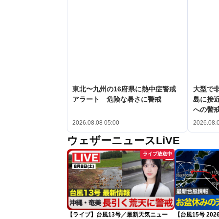
東北〜九州の16府県に熱中症警戒
大型で非
アラート 危険な暑さに警戒
島に接
への警
2026.08.08 05:00
2026.08.
ウェザーニュースLiVE
ライブ放送中
【ライブ】台風13号／最新天気ニュー
【台風15号 2