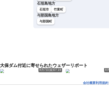
石垣島地方
石垣市
竹富町
与那国島地方
与那国町
大保ダム付近に寄せられたウェザーリポート
8月7日(金)07:19
8月
会社概要
利用規約