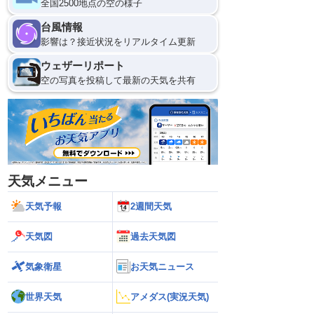
全国2500地点の空の様子
台風情報
9
12
影響は？接近状況をリアルタイム更新
ウェザーリポート
空の写真を投稿して最新の天気を共有
天気メニュー
天気予報
2週間天気
天気図
過去天気図
気象衛星
お天気ニュース
世界天気
アメダス(実況天気)