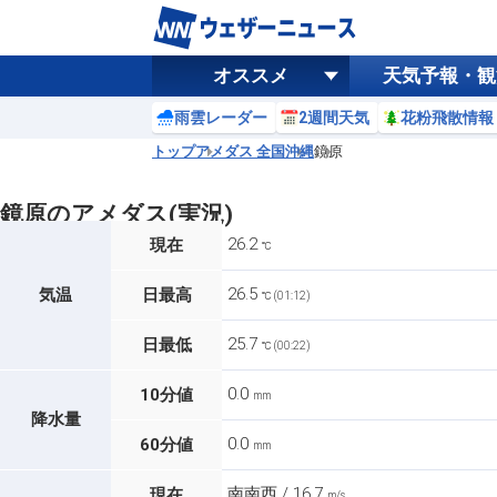
オススメ
天気予報・観
雨雲レーダー
2週間天気
花粉飛散情報
トップ
アメダス 全国
沖縄
鏡原
鏡原のアメダス(実況)
26.2
現在
℃
26.5
気温
日最高
℃ (01:12)
25.7
日最低
℃ (00:22)
0.0
10分値
mm
降水量
0.0
60分値
mm
南南西 / 16.7
現在
m/s