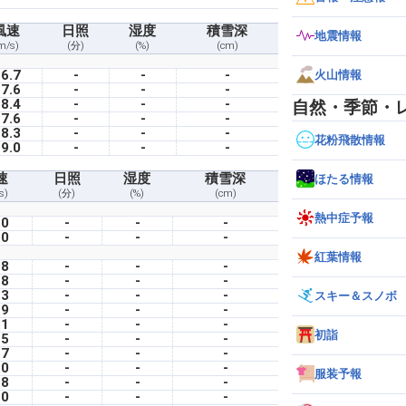
風速
日照
湿度
積雪深
地震情報
m/s)
(分)
(%)
(cm)
6.7
-
-
-
火山情報
7.6
-
-
-
8.4
-
-
-
自然・季節・
7.6
-
-
-
8.3
-
-
-
花粉飛散情報
9.0
-
-
-
速
日照
湿度
積雪深
ほたる情報
s)
(分)
(%)
(cm)
熱中症予報
.0
-
-
-
.0
-
-
-
紅葉情報
.8
-
-
-
.8
-
-
-
.3
-
-
-
スキー＆スノボ
.9
-
-
-
.1
-
-
-
初詣
.5
-
-
-
.7
-
-
-
.0
-
-
-
服装予報
.8
-
-
-
.0
-
-
-