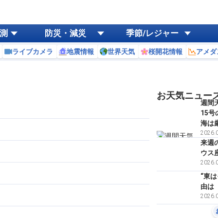
測
防災・減災
季節/レジャー
ライブカメラ
地震情報
世界天気
桜開花情報
アメダ
お天気ニュー
週間
15
海は
2026.0
来週の
ウス
2026.0
“東
由は
2026.0