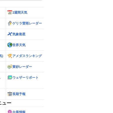
2週間天気
ゲリラ雷雨レーダー
気象衛星
世界天気
気)
アメダスランキング
黄砂レーダー
ス
ウェザーリポート
長期予報
ニュー
台風情報