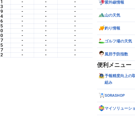
.1
-
-
-
紫外線情報
.3
-
-
-
.9
-
-
-
山の天気
.4
-
-
-
.6
-
-
-
.5
-
-
-
釣り情報
.0
-
-
-
.0
-
-
-
.7
-
-
-
ゴルフ場の天気
.5
-
-
-
.7
-
-
-
風邪予防指数
.2
-
-
-
便利メニュー
予報精度向上の
組み
SORASHOP
マイソリューシ