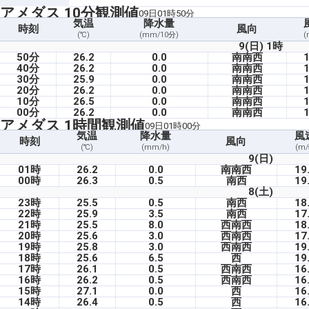
アメダス 10分観測値
09日01時50分
気温
降水量
時刻
風向
(℃)
(mm/10分)
(
9(日) 1時
50分
26.2
0.0
南南西
1
40分
26.2
0.0
南南西
1
30分
25.9
0.0
南南西
1
20分
26.2
0.0
南南西
1
10分
26.5
0.0
南南西
1
00分
26.2
0.0
南南西
1
アメダス 1時間観測値
09日01時00分
気温
降水量
風
時刻
風向
(℃)
(mm/h)
(m/
9(日)
01時
26.2
0.0
南南西
19
00時
26.3
0.5
南西
19
8(土)
23時
25.5
0.5
南西
18
22時
25.9
3.5
南西
17
21時
25.5
8.0
西南西
18
20時
25.6
3.0
西南西
17
19時
25.8
3.0
西南西
19
18時
25.6
6.5
西
19
17時
26.1
0.5
西南西
16
16時
26.2
0.5
西南西
16
15時
27.1
0.0
西
16
14時
26.4
0.5
西
16