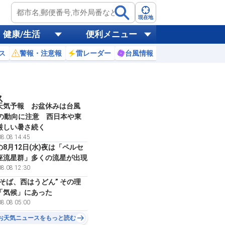
現在地
健康/生活
便利メニュー
ス
警報・注意報
雷レーダー
台風情報
お天気ニュース
ス
天気予報 お盆休みは台風
号の動向に注意 西日本や東
厳しい暑さ続く
8.08 14:45
8月12日(水)夜は「ペルセ
座流星群」多くの流星が出現
8.08 12:30
はそば、西はうどん” その理
「気候」にあった
8.08 05:00
お天気ニュースをもっと読む