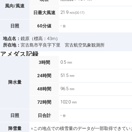
風向/風速
21.9
日最大風速
m/s (00:17)
-
日照
60分値
分
地点名：
鏡原（標高：43m）
所在地：
宮古島市平良字下里 宮古航空気象観測所
アメダス記録
0.5
3時間
mm
51.5
24時間
mm
降水量
96.5
48時間
mm
102.0
72時間
mm
-
日照
日合計
分
降雪量
※この地点での積雪量のデータが一部取得できてい