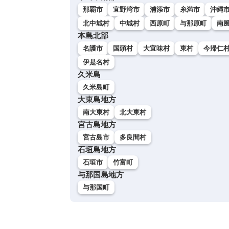
那覇市
宜野湾市
浦添市
糸満市
沖縄
北中城村
中城村
西原町
与那原町
南
本島北部
名護市
国頭村
大宜味村
東村
今帰仁
伊是名村
久米島
久米島町
大東島地方
南大東村
北大東村
宮古島地方
宮古島市
多良間村
石垣島地方
石垣市
竹富町
与那国島地方
与那国町