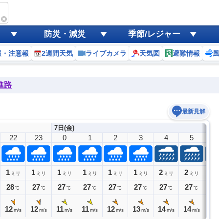
防災・減災
季節/レジャー
報・注意報
2週間天気
ライブカメラ
天気図
避難情報
進路
最新見解
7日(金)
22
23
0
1
2
3
4
5
6
1
1
1
1
1
1
2
2
3
ミリ
ミリ
ミリ
ミリ
ミリ
ミリ
ミリ
ミリ
28
27
27
27
27
27
27
27
27
℃
℃
℃
℃
℃
℃
℃
℃
12
12
11
11
12
13
14
14
15
m/s
m/s
m/s
m/s
m/s
m/s
m/s
m/s