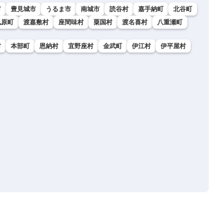
市
豊見城市
うるま市
南城市
読谷村
嘉手納町
北谷町
風原町
渡嘉敷村
座間味村
粟国村
渡名喜村
八重瀬町
村
本部町
恩納村
宜野座村
金武町
伊江村
伊平屋村