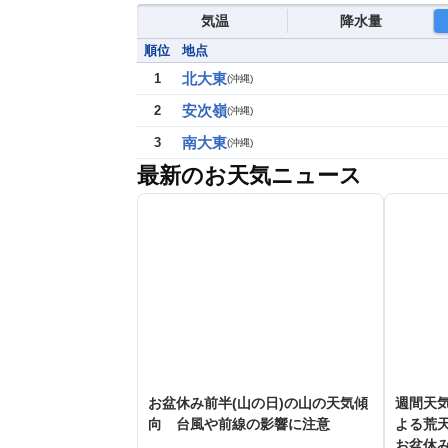
気温
降水量
順位
地点
北大東
1
(
沖縄
)
安次嶺
2
(
沖縄
)
南大東
3
(
沖縄
)
最新のお天気ニュース
お盆休み前半(山の日)の山の天気傾
週間天気
向 台風や前線の影響に注意
よる荒
お盆休