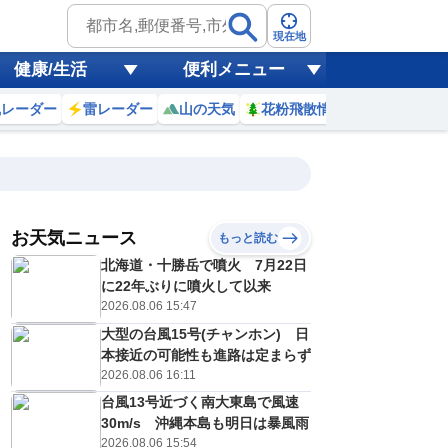
現在地
健康/生活
便利メニュー
風レーダー
雷レーダー
山の天気
花粉飛散情報
世界天気
お天気ニュース
もっと読む
北海道・十勝岳で噴火 7月22日
7
8
9
10
11
12
13
14
に22年ぶりに噴火して以来
2026.08.06 15:47
大型の台風15号(チャンホン) 日
16
37
13
5
5
29
4
3
本接近の可能性も進路は定まらず
ミリ
ミリ
ミリ
ミリ
ミリ
ミリ
ミリ
ミリ
ミリ
2026.08.06 16:11
28
28
28
28
29
29
29
29
℃
℃
℃
℃
℃
℃
℃
℃
℃
台風13号近づく南大東島で風速
30m/s 沖縄本島も明日は暴風雨
15
15
14
13
12
12
12
14
m/s
m/s
m/s
m/s
m/s
m/s
m/s
m/s
m/s
2026.08.06 15:54