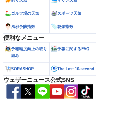
釣り天気
マリン天気
ゴルフ場の天気
スポーツ天気
風邪予防指数
乾燥指数
便利なメニュー
予報精度向上の取り
予報に関するFAQ
組み
県天草･芦北地方で
【雨情報】関東は通勤通学時も弱い雨
【台風15号 202
SORASHOP
The Last 10-second
本県や長崎県、鹿児島県
日中は再び雨降りやすい
近づいてくる可能
（6日3時更新）
ウェザーニュース公式SNS