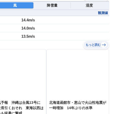
風
降雪量
湿度
観測値
14.4m/s
14.0m/s
13.5m/s
もっと読む
予報 沖縄は台風13号に
北海道函館市・恵山で火山性地震が
天長引くおそれ 東海以西は
一時増加 14年ぶりの水準
みも猛暑に警戒