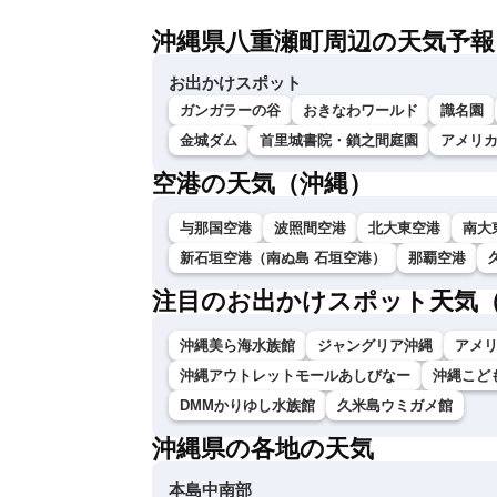
沖縄県八重瀬町周辺の天気予報
お出かけスポット
ガンガラーの谷
おきなわワールド
識名園
金城ダム
首里城書院・鎖之間庭園
アメリ
空港の天気（沖縄）
与那国空港
波照間空港
北大東空港
南大
新石垣空港（南ぬ島 石垣空港）
那覇空港
注目のお出かけスポット天気
沖縄美ら海水族館
ジャングリア沖縄
アメ
沖縄アウトレットモールあしびなー
沖縄こど
DMMかりゆし水族館
久米島ウミガメ館
沖縄県の各地の天気
本島中南部