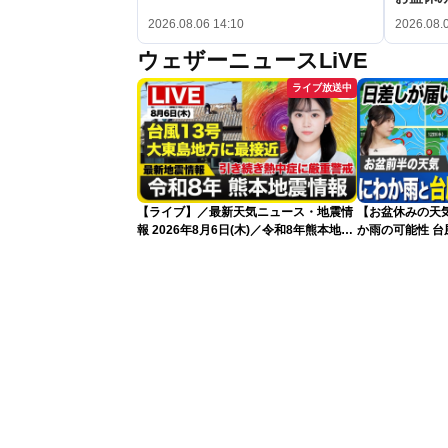
2026.08.06 14:10
2026.08.
ウェザーニュースLiVE
ライブ放送中
【ライブ】／最新天気ニュース・地震情
【お盆休みの天
報 2026年8月6日(木)／令和8年熊本地震
か雨の可能性 台
情報／台風13号が大東島地方に最接近
〈ウェザーニュースLiVEアフタヌーン・
青原桃香／本田竜也〉