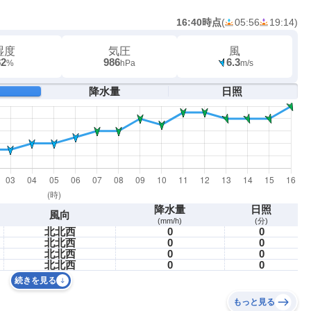
16:40時点
(
05:56
19:14
)
湿度
気圧
風
82
986
6.3
%
hPa
m/s
降水量
日照
降水量
日照
風向
(mm/h)
(分)
北北西
0
0
北北西
0
0
北北西
0
0
北北西
0
0
続きを見る
もっと見る