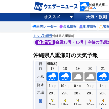
沖縄県八重瀬町
31
/
27
オススメ
天気・観測
雨雲レーダー
台風情報
地震情報
警
トップ
沖縄県
沖縄県八重瀬町
台風情報
台風13号・15号｜今後の予想
沖縄県八重瀬町の天気予報
日
6日(木)
13
14
15
16
17
18
19
20
21
時
天気
降水
0
0
0
1
10
0
0
1
ミリ
ミリ
ミリ
ミリ
ミリ
ミリ
ミリ
ミリ
ミリ
気温
30
30
30
30
29
29
28
28
28
℃
℃
℃
℃
℃
℃
℃
℃
℃
風
1
11
12
9
9
10
11
12
12
m/s
m/s
m/s
m/s
m/s
m/s
m/s
m/s
m/s