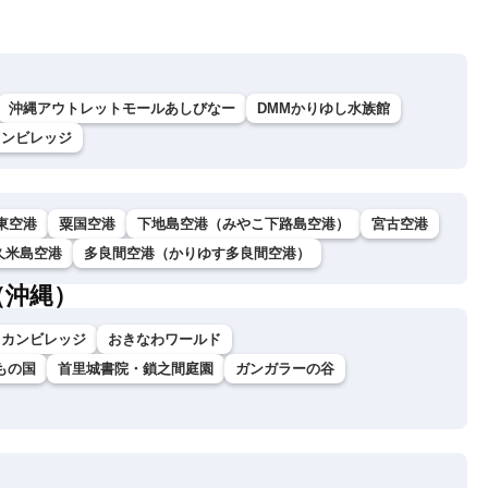
沖縄アウトレットモールあしびなー
DMMかりゆし水族館
カンビレッジ
東空港
粟国空港
下地島空港（みやこ下路島空港）
宮古空港
久米島空港
多良間空港（かりゆす多良間空港）
（沖縄）
リカンビレッジ
おきなわワールド
もの国
首里城書院・鎖之間庭園
ガンガラーの谷