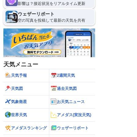
影響は？接近状況をリアルタイム更新
ウェザーリポート
空の写真を投稿して最新の天気を共有
天気メニュー
天気予報
2週間天気
天気図
過去天気図
気象衛星
お天気ニュース
世界天気
アメダス(実況天気)
アメダスランキング
ウェザーリポート