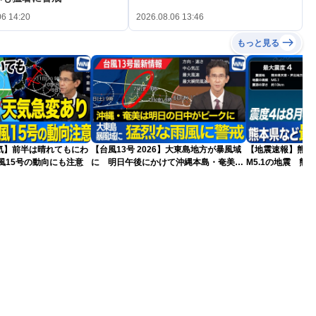
06 14:20
2026.08.06 13:46
もっと見る
気】前半は晴れてもにわ
【台風13号 2026】大東島地方が暴風域
【地震速報】熊本
風15号の動向にも注意
に 明日午後にかけて沖縄本島・奄美通
M5.1の地震 熊
過する見込み 早めの備えを ※8月6日
で震度4を観測
10時更新