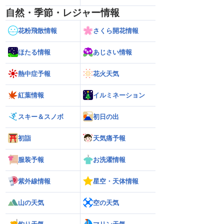
自然・季節・レジャー情報
花粉飛散情報
さくら開花情報
ほたる情報
あじさい情報
熱中症予報
花火天気
紅葉情報
イルミネーション
スキー＆スノボ
初日の出
初詣
天気痛予報
服装予報
お洗濯情報
紫外線情報
星空・天体情報
山の天気
空の天気