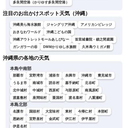
多良間空港（かりゆす多良間空港）
注目のお出かけスポット天気（沖縄）
沖縄美ら海水族館
ジャングリア沖縄
アメリカンビレッジ
おきなわワールド
沖縄こどもの国
沖縄アウトレットモールあしびなー
首里城書院・鎖之間庭園
ガンガラーの谷
DMMかりゆし水族館
久米島ウミガメ館
沖縄県の各地の天気
本島中南部
那覇市
宜野湾市
浦添市
糸満市
沖縄市
豊見城市
うるま市
南城市
読谷村
嘉手納町
北谷町
北中城村
中城村
西原町
与那原町
南風原町
渡嘉敷村
座間味村
粟国村
渡名喜村
八重瀬町
本島北部
名護市
国頭村
大宜味村
東村
今帰仁村
本部町
恩納村
宜野座村
金武町
伊江村
伊平屋村
伊是名村