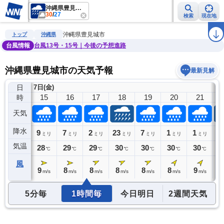
沖縄県豊見城市
30
/
27
検索
現在地
雨雲レーダー
台風情報
地震情報
警報・注意報
2週間天気
ラ
沖縄県豊見城市
トップ
沖縄県
台風情報
台風13号・15号｜今後の予想進路
沖縄県豊見城市の天気予報
最新見解
日
7日(金)
14
15
16
17
18
19
20
21
時
天気
降水
0
9
7
2
23
7
1
1
1
ミリ
ミリ
ミリ
ミリ
ミリ
ミリ
ミリ
ミリ
気温
28
28
29
29
30
30
30
30
3
℃
℃
℃
℃
℃
℃
℃
℃
風
9
9
8
8
8
8
8
9
1
s
m/s
m/s
m/s
m/s
m/s
m/s
m/s
m/s
5分毎
1時間毎
今日明日
2週間天気