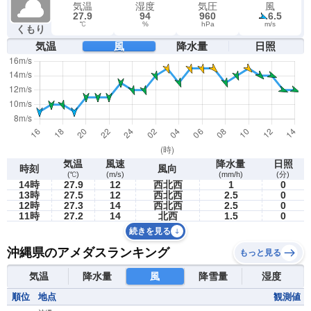
気温
湿度
気圧
風
27.9
94
960
6.5
℃
%
hPa
m/s
くもり
気温
風
降水量
日照
気温
風速
降水量
日照
時刻
風向
(℃)
(m/s)
(mm/h)
(分)
14時
27.9
12
西北西
1
0
13時
27.5
12
西北西
2.5
0
12時
27.3
14
西北西
2.5
0
11時
27.2
14
北西
1.5
0
続きを見る
沖縄県のアメダスランキング
もっと見る
気温
降水量
風
降雪量
湿度
順位
地点
観測値