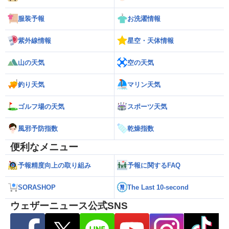
服装予報
お洗濯情報
紫外線情報
星空・天体情報
山の天気
空の天気
釣り天気
マリン天気
ゴルフ場の天気
スポーツ天気
風邪予防指数
乾燥指数
便利なメニュー
予報精度向上の取り組み
予報に関するFAQ
SORASHOP
The Last 10-second
ウェザーニュース公式SNS