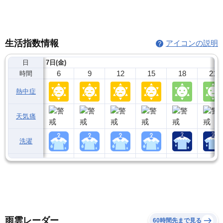
生活指数情報
アイコンの説明
日
7日(金)
6
9
12
15
18
21
時間
熱中症
天気痛
洗濯
雨雲レーダー
60時間先まで見る