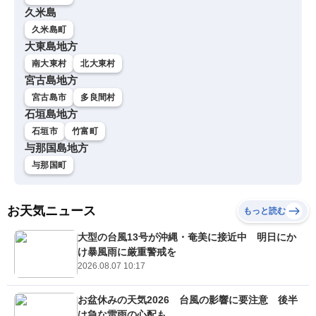
久米島
久米島町
大東島地方
南大東村
北大東村
宮古島地方
宮古島市
多良間村
石垣島地方
石垣市
竹富町
与那国島地方
与那国町
お天気ニュース
もっと読む
大型の台風13号が沖縄・奄美に接近中 明日にか
け暴風雨に厳重警戒を
2026.08.07 10:17
お盆休みの天気2026 台風の影響に要注意 後半
は急な雷雨の心配も