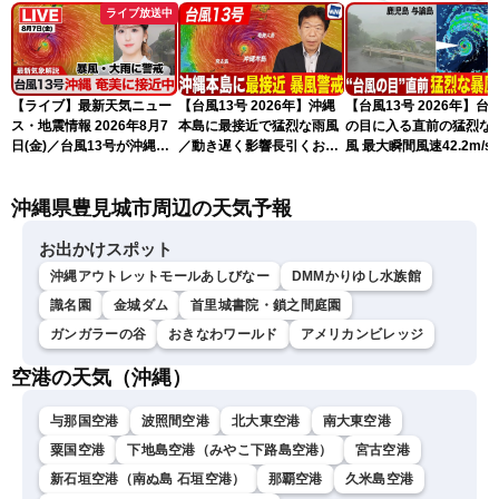
ライブ放送中
【ライブ】最新天気ニュー
【台風13号 2026年】沖縄
【台風13号 2026年】台
ス・地震情報 2026年8月7
本島に最接近で猛烈な雨風
の目に入る直前の猛烈な
日(金)／台風13号が沖縄・
／動き遅く影響長引くおそ
風 最大瞬間風速42.2m/s
奄美に最接近へ 令和8年
れ（7日13時更新）
測 吹き返しも猛烈な暴
熊本地震情報〈ウェザーニ
になるおそれ（7日11時
沖縄県豊見城市周辺の天気予報
ュースLiVEアフタヌーン・
新）
小林李衣奈／内藤邦裕〉
お出かけスポット
沖縄アウトレットモールあしびなー
DMMかりゆし水族館
識名園
金城ダム
首里城書院・鎖之間庭園
ガンガラーの谷
おきなわワールド
アメリカンビレッジ
空港の天気（沖縄）
与那国空港
波照間空港
北大東空港
南大東空港
粟国空港
下地島空港（みやこ下路島空港）
宮古空港
新石垣空港（南ぬ島 石垣空港）
那覇空港
久米島空港