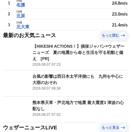
沖縄
24.8m/s
1
名護
沖縄
23.0m/s
2
北原
沖縄
21.4m/s
3
北大東
最新のお天気ニュース
もっと読む
【HIKESHI ACTIONS！】損保ジャパン×ウェザー
ニューズ 夏の地震から命と生活を守る初動と備
え [PR]
2026.08.07 07:23
台風の影響は西日本太平洋側にも 九州を中心に
大雨のおそれ
2026.08.07 08:36
熊本県天草・芦北地方で地震 最大震度3 津波の心
配なし
2026.08.07 07:02
ウェザーニュースLiVE
もっと見る