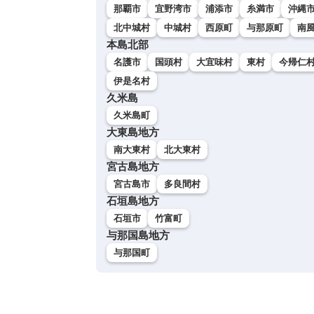
那覇市
宜野湾市
浦添市
糸満市
沖縄
北中城村
中城村
西原町
与那原町
南
本島北部
名護市
国頭村
大宜味村
東村
今帰仁
伊是名村
久米島
久米島町
大東島地方
南大東村
北大東村
宮古島地方
宮古島市
多良間村
石垣島地方
石垣市
竹富町
与那国島地方
与那国町