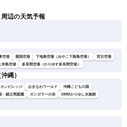
）周辺の天気予報
東空港
粟国空港
下地島空港（みやこ下路島空港）
宮古空港
久米島空港
多良間空港（かりゆす多良間空港）
（沖縄）
リカンビレッジ
おきなわワールド
沖縄こどもの国
院・鎖之間庭園
ガンガラーの谷
DMMかりゆし水族館