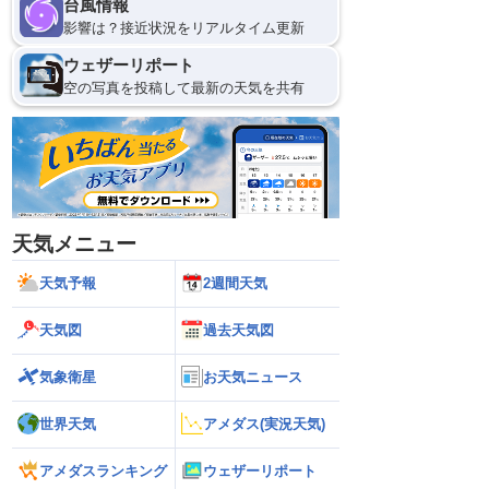
台風情報
影響は？接近状況をリアルタイム更新
ウェザーリポート
空の写真を投稿して最新の天気を共有
天気メニュー
天気予報
2週間天気
天気図
過去天気図
気象衛星
お天気ニュース
世界天気
アメダス(実況天気)
アメダスランキング
ウェザーリポート