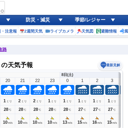
防災・減災
季節/レジャー
報・注意報
2週間天気
ライブカメラ
天気図
避難情報
進路
）の天気予報
最新見解
8日(土)
20
21
22
23
0
1
2
3
4
1
2
2
1
1
1
1
1
1
ミリ
ミリ
ミリ
ミリ
ミリ
ミリ
ミリ
ミリ
28
28
28
28
28
27
27
27
27
℃
℃
℃
℃
℃
℃
℃
℃
10
10
10
10
13
15
16
15
15
m/s
m/s
m/s
m/s
m/s
m/s
m/s
m/s