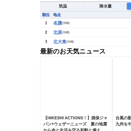
気温
降水量
順位
地点
名護
1
(
沖縄
)
北原
2
(
沖縄
)
北大東
3
(
沖縄
)
最新のお天気ニュース
【HIKESHI ACTIONS！】損保ジャ
台風の
パン×ウェザーニューズ 夏の地震
九州を
から命と生活を守る初動と備え