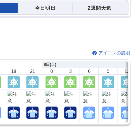
今日明日
2週間天気
アイコンの説明
8日(土)
18
21
0
3
6
9
12