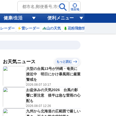
現在地
健康/生活
便利メニュー
風レーダー
雷レーダー
山の天気
花粉飛散情報
世界天気
お天気ニュース
もっと読む
大型の台風13号が沖縄・奄美に
5
6
7
8
9
10
11
12
接近中 明日にかけ暴風雨に厳重
警戒を
2026.08.07 10:17
お盆休みの天気2026 台風の影
1
1
1
2
2
3
2
2
ミリ
ミリ
ミリ
ミリ
ミリ
ミリ
ミリ
ミリ
ミリ
響に要注意 後半は急な雷雨の心
27
27
27
27
28
28
28
28
℃
℃
℃
℃
℃
℃
℃
℃
℃
配も
2026.08.07 12:26
15
16
17
17
17
17
17
17
九州から北海道の広範囲で厳しい
m/s
m/s
m/s
m/s
m/s
m/s
m/s
m/s
m/s