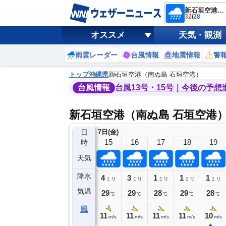
新石垣空港（南ぬ島 石垣空港）
32
/
28
オススメ
天気・観測
雨雲レーダー
台風情報
地震情報
警
トップ
沖縄県
新石垣空港（南ぬ島 石垣空港）
台風情報
台風13号・15号｜今後の予想
新石垣空港（南ぬ島 石垣空港
日
7日(金)
11
12
13
14
15
16
17
18
19
時
天気
降水
0
0
1
4
3
1
1
1
ミリ
ミリ
ミリ
ミリ
ミリ
ミリ
ミリ
ミリ
ミリ
気温
32
31
30
29
29
29
28
29
28
℃
℃
℃
℃
℃
℃
℃
℃
℃
風
2
11
12
11
11
11
11
11
10
m/s
m/s
m/s
m/s
m/s
m/s
m/s
m/s
m/s