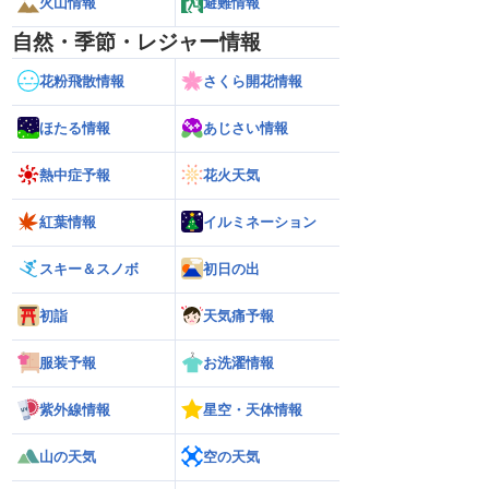
火山情報
避難情報
自然・季節・レジャー情報
花粉飛散情報
さくら開花情報
ほたる情報
あじさい情報
熱中症予報
花火天気
紅葉情報
イルミネーション
スキー＆スノボ
初日の出
初詣
天気痛予報
服装予報
お洗濯情報
紫外線情報
星空・天体情報
山の天気
空の天気