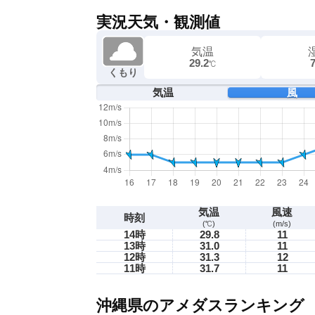
実況天気・観測値
気温
29.2
℃
くもり
気温
風
気温
風速
時刻
(℃)
(m/s)
14時
29.8
11
13時
31.0
11
12時
31.3
12
11時
31.7
11
沖縄県のアメダスランキング