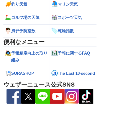
釣り天気
マリン天気
ゴルフ場の天気
スポーツ天気
風邪予防指数
乾燥指数
便利なメニュー
予報精度向上の取り
予報に関するFAQ
組み
6】大型で強い台風13号
【台風13号 2026】台風13号による熊本
【雨情報】西〜東
SORASHOP
The Last 10-second
接近 暴風や大雨警戒
県への影響は？（7日9時更新）
影響で強雨 九州で
ウェザーニュース公式SNS