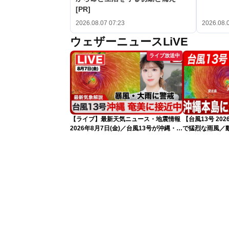
[PR]
2026.08.07 07:23
2026.08.
ウェザーニュースLiVE
ライブ放送中
【ライブ】最新天気ニュース・地震情報
【台風13号 2
2026年8月7日(金)／台風13号が沖縄・奄
で猛烈な雨風／
美に最接近へ 令和8年熊本地震情報
れ（7日13時更
〈ウェザーニュースLiVEアフタヌーン・
小林李衣奈／内藤邦裕〉