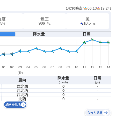
14:30時点
(
06:13
19:24
)
湿度
気圧
風
75
986
10.5
%
hPa
m/s
降水量
日照
降水量
日照
風向
(mm/h)
(分)
西北西
0
-
西北西
0
-
西北西
0
-
北西
0
-
続きを見る
もっと見る