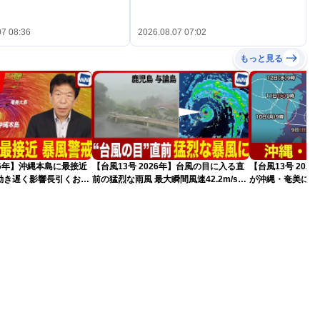
07 08:36
2026.08.07 07:02
もっと見る
026年】沖縄本島に最接近
【台風13号 2026年】台風の目に入る直
【台風13号 202
動き遅く影響長引くおそ
前の猛烈な雨風 最大瞬間風速42.2m/s観
が沖縄・奄美に最
新）
測 吹き返しも猛烈な暴風になるおそれ
（7日10時現在）
（7日11時更新）