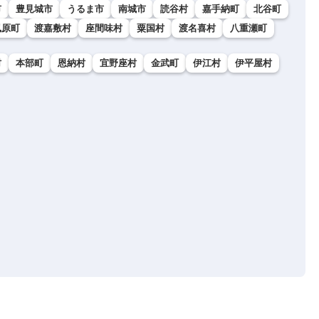
市
豊見城市
うるま市
南城市
読谷村
嘉手納町
北谷町
風原町
渡嘉敷村
座間味村
粟国村
渡名喜村
八重瀬町
村
本部町
恩納村
宜野座村
金武町
伊江村
伊平屋村