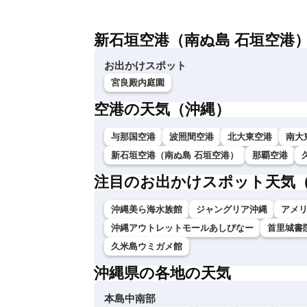
新石垣空港（南ぬ島 石垣空港
お出かけスポット
宮良殿内庭園
空港の天気（沖縄）
与那国空港
波照間空港
北大東空港
南大
新石垣空港（南ぬ島 石垣空港）
那覇空港
注目のお出かけスポット天気
沖縄美ら海水族館
ジャングリア沖縄
アメ
沖縄アウトレットモールあしびなー
首里城書
久米島ウミガメ館
沖縄県の各地の天気
本島中南部