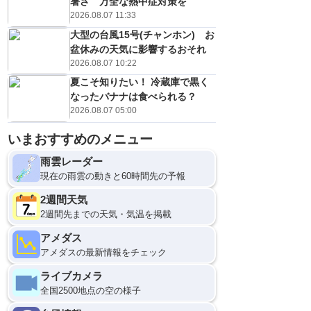
暑さ 万全な熱中症対策を
2026.08.07 11:33
大型の台風15号(チャンホン) お
盆休みの天気に影響するおそれ
2026.08.07 10:22
夏こそ知りたい！ 冷蔵庫で黒く
なったバナナは食べられる？
2026.08.07 05:00
いまおすすめのメニュー
雨雲レーダー
現在の雨雲の動きと60時間先の予報
2週間天気
2週間先までの天気・気温を掲載
アメダス
アメダスの最新情報をチェック
ライブカメラ
全国2500地点の空の様子