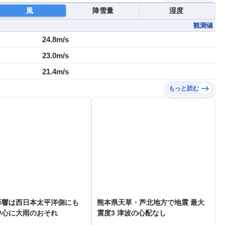
風
降雪量
湿度
観測値
24.8m/s
23.0m/s
21.4m/s
もっと読む
影響は西日本太平洋側にも
熊本県天草・芦北地方で地震 最大
中心に大雨のおそれ
震度3 津波の心配なし