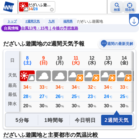
だざいふ遊園地
34
/
28
検索
現在地
雨雲レーダー
台風情報
地震情報
警報・注意報
2週間天気
ラ
だざいふ遊園地
トップ
2週間天気
九州
福岡県
台風情報
台風13号・15号｜今後の予想進路
だざいふ遊園地の2週間天気予報
週間の最新見解
7
8
9
10
11
12
13
14
日
(金)
(土)
(日)
(月)
(火)
(水)
(木)
(金)
(
天気
最高
35
34
33
34
34
32
34
33
3
℃
℃
℃
℃
℃
℃
℃
℃
最低
29
28
27
26
25
23
24
25
2
℃
℃
℃
℃
℃
℃
℃
℃
降水
0
20
30
30
30
30
30
30
3
ミリ
%
%
%
%
%
%
%
5分毎
1時間毎
今日明日
2週間天気
だざいふ遊園地と主要都市の気温比較