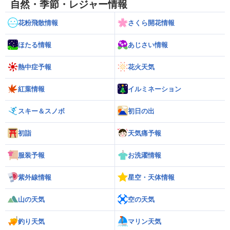
自然・季節・レジャー情報
花粉飛散情報
さくら開花情報
ほたる情報
あじさい情報
熱中症予報
花火天気
紅葉情報
イルミネーション
スキー＆スノボ
初日の出
初詣
天気痛予報
服装予報
お洗濯情報
紫外線情報
星空・天体情報
山の天気
空の天気
釣り天気
マリン天気