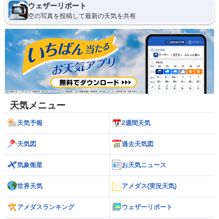
ウェザーリポート
空の写真を投稿して最新の天気を共有
天気メニュー
天気予報
2週間天気
天気図
過去天気図
気象衛星
お天気ニュース
世界天気
アメダス(実況天気)
アメダスランキング
ウェザーリポート