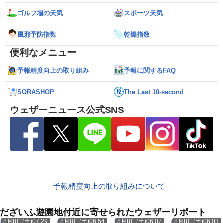
ゴルフ場の天気
スポーツ天気
風邪予防指数
乾燥指数
便利なメニュー
予報精度向上の取り組み
予報に関するFAQ
SORASHOP
The Last 10-second
ウェザーニュース公式SNS
予報精度向上の取り組みについて
だざいふ遊園地付近に寄せられたウェザーリポート
8月8日(土)07:29
8月8日(土)06:54
8月8日(土)06:07
8月8日(土)06:03