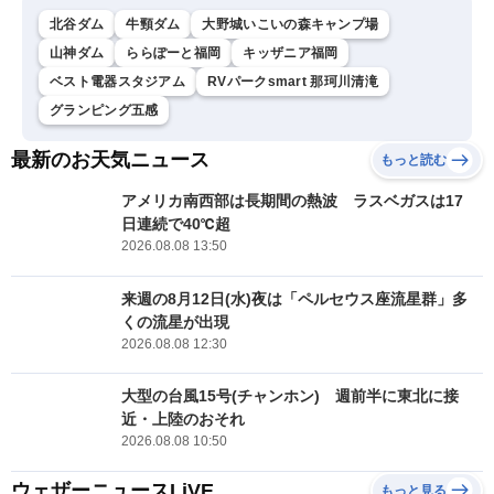
北谷ダム
牛頸ダム
大野城いこいの森キャンプ場
山神ダム
ららぽーと福岡
キッザニア福岡
ベスト電器スタジアム
RVパークsmart 那珂川清滝
グランピング五感
最新のお天気ニュース
もっと読む
アメリカ南西部は長期間の熱波 ラスベガスは17
日連続で40℃超
2026.08.08 13:50
来週の8月12日(水)夜は「ペルセウス座流星群」多
くの流星が出現
2026.08.08 12:30
大型の台風15号(チャンホン) 週前半に東北に接
近・上陸のおそれ
2026.08.08 10:50
ウェザーニュースLiVE
もっと見る