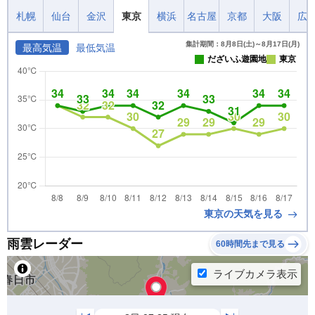
札幌
仙台
金沢
東京
横浜
名古屋
京都
大阪
広
集計期間：8月8日(土)～8月17日(月)
最高気温
最低気温
だざいふ遊園地
東京
東京の天気を見る
雨雲レーダー
60時間先まで見る