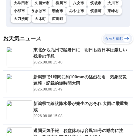
大牟田市
久留米市
柳川市
八女市
筑後市
大川市
小郡市
うきは市
朝倉市
みやま市
筑前町
東峰村
大刀洗町
大木町
広川町
お天気ニュース
もっと読む
東北から九州で猛暑日に 明日も西日本は厳しい
残暑の予想
2026.08.08 15:40
新潟県で1時間に約100mmの猛烈な雨 気象防災
速報・記録的短時間大雨
2026.08.08 15:49
新潟県で線状降水帯が発生のおそれ 大雨に厳重警
戒
2026.08.08 15:08
週間天気予報 お盆休みは台風15号の動向に注