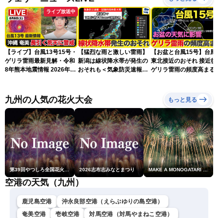
ライブ放送中
【ライブ】台風13号15号・
【猛烈な雨と激しい雷雨】
【お盆と台風15号】台風
ゲリラ雷雨最新見解・令和
新潟は線状降水帯が発生の
東北接近のおそれ 接近後
8年熊本地震情報 2026年8
おそれも＜気象防災速報・
ゲリラ雷雨の頻度高まる
月8日(土)〈ウェザーニュー
記録的短時間大雨＞
スLiVEアフタヌーン・山岸
愛梨／芳野達郎〉最新天気
九州の人気の花火大会
もっと見る
ニュース・地震情報
第39回やつしろ全国花火競技大会
2026志布志みなとまつり
MAKE A MONOGATARI 2026
空港の天気（九州）
鹿児島空港
沖永良部空港（えらぶゆりの島空港）
奄美空港
壱岐空港
対馬空港（対馬やまねこ空港）