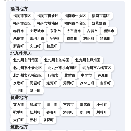
福岡地方
福岡市東区
福岡市博多区
福岡市中央区
福岡市南区
福岡市西区
福岡市城南区
福岡市早良区
筑紫野市
春日市
大野城市
宗像市
太宰府市
古賀市
福津市
糸島市
那珂川市
宇美町
篠栗町
志免町
須惠町
新宮町
久山町
粕屋町
北九州地方
北九州市門司区
北九州市若松区
北九州市戸畑区
北九州市小倉北区
北九州市小倉南区
北九州市八幡東区
北九州市八幡西区
行橋市
豊前市
中間市
芦屋町
水巻町
岡垣町
遠賀町
苅田町
みやこ町
吉富町
上毛町
築上町
筑豊地方
直方市
飯塚市
田川市
宮若市
嘉麻市
小竹町
鞍手町
桂川町
香春町
添田町
糸田町
川崎町
大任町
赤村
福智町
筑後地方