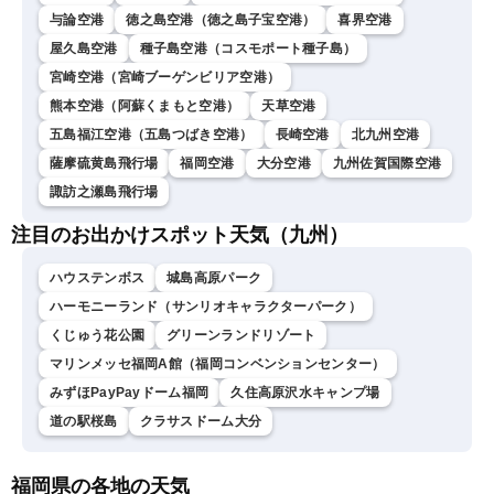
与論空港
徳之島空港（徳之島子宝空港）
喜界空港
屋久島空港
種子島空港（コスモポート種子島）
宮崎空港（宮崎ブーゲンビリア空港）
熊本空港（阿蘇くまもと空港）
天草空港
五島福江空港（五島つばき空港）
長崎空港
北九州空港
薩摩硫黄島飛行場
福岡空港
大分空港
九州佐賀国際空港
諏訪之瀬島飛行場
注目のお出かけスポット天気（九州）
ハウステンボス
城島高原パーク
ハーモニーランド（サンリオキャラクターパーク）
くじゅう花公園
グリーンランドリゾート
マリンメッセ福岡A館（福岡コンベンションセンター）
みずほPayPayドーム福岡
久住高原沢水キャンプ場
道の駅桜島
クラサスドーム大分
福岡県の各地の天気