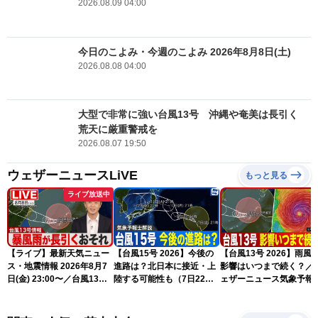
2026.08.09 04:00
今日のこよみ・今週のこよみ 2026年8月8日(土)
2026.08.08 04:00
大型で非常に強い台風13号 沖縄や奄美は長引く
荒天に厳重警戒を
2026.08.07 19:50
ウェザーニュースLiVE
もっと見る
ライブ放送中
【ライブ】最新天気ニュー
【台風15号 2026】今後の
【台風13号 2026】雨風
ス・地震情報 2026年8月7
進路は？北日本に接近・上
影響はいつまで続く？／
日(金) 23:00〜／台風13号
陸する可能性も（7日22時
ェザーニュース気象予報
の影響長引く 〈ウェザーニ
情報）
解説（7日22時情報）
ュースLiVE・川畑玲〉