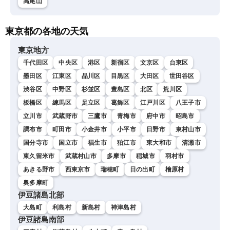
高尾山
東京都の各地の天気
東京地方
千代田区
中央区
港区
新宿区
文京区
台東区
墨田区
江東区
品川区
目黒区
大田区
世田谷区
渋谷区
中野区
杉並区
豊島区
北区
荒川区
板橋区
練馬区
足立区
葛飾区
江戸川区
八王子市
立川市
武蔵野市
三鷹市
青梅市
府中市
昭島市
調布市
町田市
小金井市
小平市
日野市
東村山市
国分寺市
国立市
福生市
狛江市
東大和市
清瀬市
東久留米市
武蔵村山市
多摩市
稲城市
羽村市
あきる野市
西東京市
瑞穂町
日の出町
檜原村
奥多摩町
伊豆諸島北部
大島町
利島村
新島村
神津島村
伊豆諸島南部