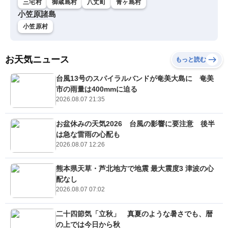
三宅村
御蔵島村
八丈町
青ヶ島村
小笠原諸島
小笠原村
お天気ニュース
もっと読む
台風13号のスパイラルバンドが奄美大島に 奄美
市の雨量は400mmに迫る
2026.08.07 21:35
お盆休みの天気2026 台風の影響に要注意 後半
は急な雷雨の心配も
2026.08.07 12:26
熊本県天草・芦北地方で地震 最大震度3 津波の心
配なし
2026.08.07 07:02
二十四節気「立秋」 真夏のような暑さでも、暦
の上では今日から秋