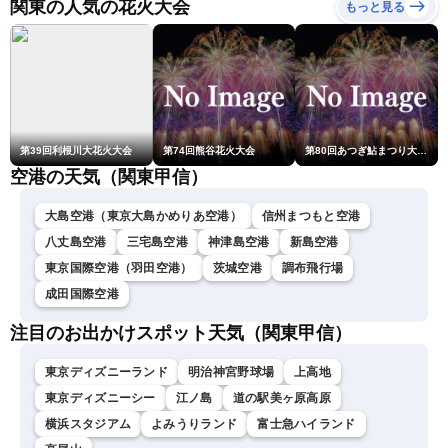
関東の人気の花火大会
もっと見る
第39回利根川大花火大会
第74回熊谷花火大会
第80回あつぎ鮎まつり大花火大会
空港の天気（関東甲信）
大島空港（東京大島かめりあ空港）
信州まつもと空港
八丈島空港
三宅島空港
神津島空港
新島空港
東京国際空港（羽田空港）
茨城空港
調布飛行場
成田国際空港
注目のお出かけスポット天気（関東甲信）
東京ディズニーランド
明治神宮野球場
上高地
東京ディズニーシー
江ノ島
道の駅美ヶ原高原
横浜スタジアム
よみうりランド
富士急ハイランド