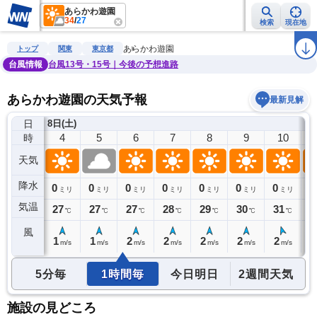
あらかわ遊園
34
/
27
検索
現在地
雨雲レーダー
台風情報
地震情報
警報・注意報
2週間天気
ラ
あらかわ遊園
トップ
関東
東京都
台風情報
台風13号・15号｜今後の予想進路
あらかわ遊園の天気予報
最新見解
日
8日(土)
3
4
5
6
7
8
9
10
時
天気
降水
0
0
0
0
0
0
0
0
0
ミリ
ミリ
ミリ
ミリ
ミリ
ミリ
ミリ
ミリ
気温
27
27
27
27
28
29
30
31
3
℃
℃
℃
℃
℃
℃
℃
℃
風
2
1
1
2
2
2
2
2
3
m/s
m/s
m/s
m/s
m/s
m/s
m/s
m/s
5分毎
1時間毎
今日明日
2週間天気
施設の見どころ