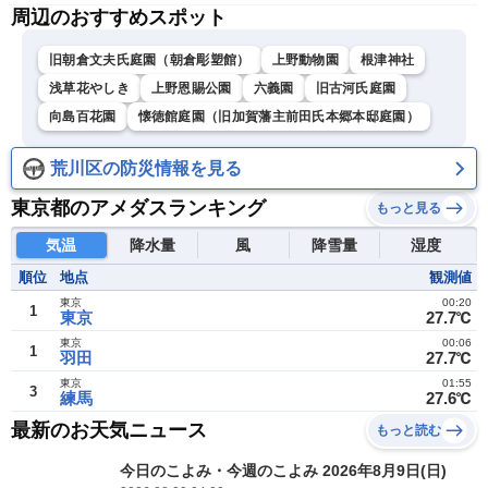
周辺のおすすめスポット
旧朝倉文夫氏庭園（朝倉彫塑館）
上野動物園
根津神社
浅草花やしき
上野恩賜公園
六義園
旧古河氏庭園
向島百花園
懐徳館庭園（旧加賀藩主前田氏本郷本邸庭園）
荒川区の防災情報を見る
東京都のアメダスランキング
もっと見る
気温
降水量
風
降雪量
湿度
順位
地点
観測値
東京
00:20
1
東京
27.7℃
東京
00:06
1
羽田
27.7℃
東京
01:55
3
練馬
27.6℃
最新のお天気ニュース
もっと読む
今日のこよみ・今週のこよみ 2026年8月9日(日)