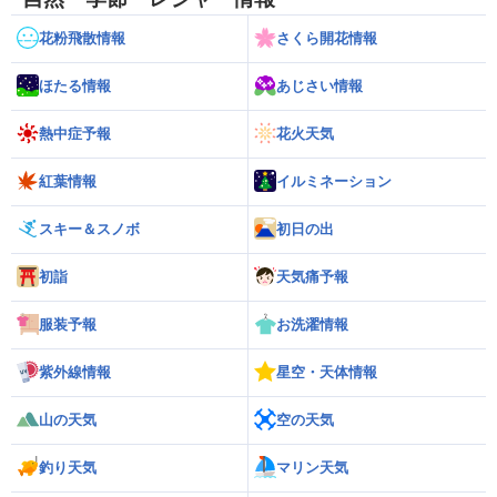
花粉飛散情報
さくら開花情報
ほたる情報
あじさい情報
熱中症予報
花火天気
紅葉情報
イルミネーション
スキー＆スノボ
初日の出
初詣
天気痛予報
服装予報
お洗濯情報
紫外線情報
星空・天体情報
山の天気
空の天気
釣り天気
マリン天気