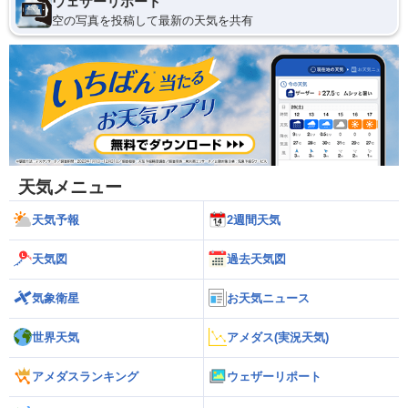
ウェザーリポート
空の写真を投稿して最新の天気を共有
天気メニュー
天気予報
2週間天気
天気図
過去天気図
気象衛星
お天気ニュース
世界天気
アメダス(実況天気)
アメダスランキング
ウェザーリポート