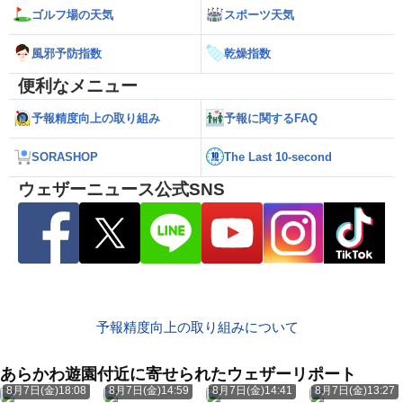
ゴルフ場の天気
スポーツ天気
風邪予防指数
乾燥指数
便利なメニュー
予報精度向上の取り組み
予報に関するFAQ
SORASHOP
The Last 10-second
ウェザーニュース公式SNS
予報精度向上の取り組みについて
あらかわ遊園付近に寄せられたウェザーリポート
8月7日(金)18:08
8月7日(金)14:59
8月7日(金)14:41
8月7日(金)13:27