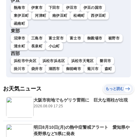
伊豆
熱海市
伊東市
下田市
伊豆市
伊豆の国市
東伊豆町
河津町
南伊豆町
松崎町
西伊豆町
函南町
東部
沼津市
三島市
富士宮市
富士市
御殿場市
裾野市
清水町
長泉町
小山町
西部
浜松市中央区
浜松市浜名区
浜松市天竜区
磐田市
掛川市
袋井市
湖西市
御前崎市
菊川市
森町
お天気ニュース
もっと読む
大阪市街地でもゲリラ雷雨に 巨大な雨柱が出現
2026.08.09 17:25
明日8月10日(月)の熱中症警戒アラート 愛知県や
長野県など5県に発表