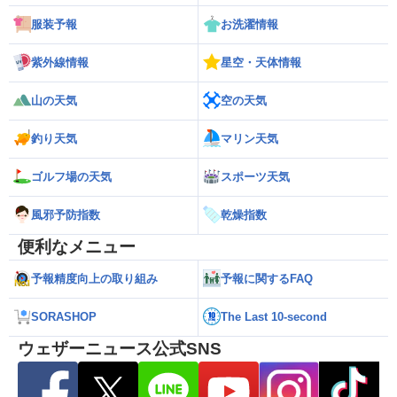
服装予報
お洗濯情報
紫外線情報
星空・天体情報
山の天気
空の天気
釣り天気
マリン天気
ゴルフ場の天気
スポーツ天気
風邪予防指数
乾燥指数
便利なメニュー
予報精度向上の取り組み
予報に関するFAQ
SORASHOP
The Last 10-second
ウェザーニュース公式SNS