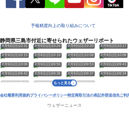
予報精度向上の取り組みについて
静岡県三島市付近に寄せられたウェザーリポート
8月9日(日)10:31
8月9日(日)10:24
8月9日(日)10:20
8月9日(日)10:17
8月9日(日)10:15
8月9日(日)10:10
8月9日(日)10:08
8月9日(日)10:06
8月9日(日)10:06
8月9日(日)09:56
8月9日(日)09:53
8月9日(日)09:43
8月9日(日)09:42
8月9日(日)09:38
8月9日(日)09:37
8月9日(日)09:34
8月9日(日)09:33
8月9日(日)09:31
8月9日(日)09:31
もっと見る
会社概要
利用規約
プライバシーポリシー
特定商取引法の表記
外部送信先
ご利
ウェザーニュース