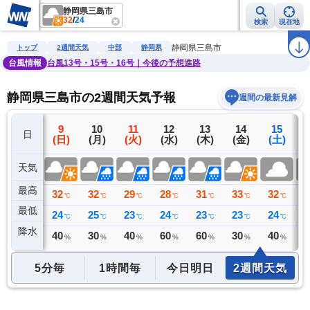
静岡県三島市
32
/
24
検索
現在地
雨雲レーダー
台風情報
地震情報
警報・注意報
2週間天気
ラ
静岡県三島市
トップ
2週間天気
中部
静岡県
台風情報
台風13号・15号・16号｜今後の予想進路
静岡県三島市の2週間天気予報
週間の最新見解
8
9
10
11
12
13
14
15
日
(土)
(日)
(月)
(火)
(水)
(木)
(金)
(土)
(
天気
最高
34
32
32
29
28
31
33
32
3
℃
℃
℃
℃
℃
℃
℃
℃
最低
25
24
25
23
24
23
23
24
2
℃
℃
℃
℃
℃
℃
℃
℃
降水
0
40
30
40
60
60
30
40
4
ミリ
%
%
%
%
%
%
%
5分毎
1時間毎
今日明日
2週間天気