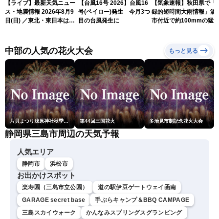
【ライブ】最新天気ニュー
【台風16号 2026】台風16
【気象速報】秋田県で「
ス・地震情報 2026年8月9
号(ペイロー)発生 今月3つ
録的短時間大雨情報」湯
日(日) ／東北・東日本は急
目の台風発生に
市付近で約100mmの猛
な雷雨に注意〈ウェザーニ
な雨
ュースLiVEイブニング・戸
北美月／芳野達郎〉
中部の人気の花火大会
もっと見る
片貝まつり浅原神社秋季例大祭奉納大煙火
第44回三国花火
多治見市制記念花火大会
静岡県三島市周辺の天気予報
人気エリア
静岡市
浜松市
お出かけスポット
楽寿園（三島市立公園）
道の駅伊豆ゲートウェイ函南
GARAGE secret base
手ぶらキャンプ＆BBQ CAMPAGE
三島スカイウォーク
かんなみスプリングスグランピング