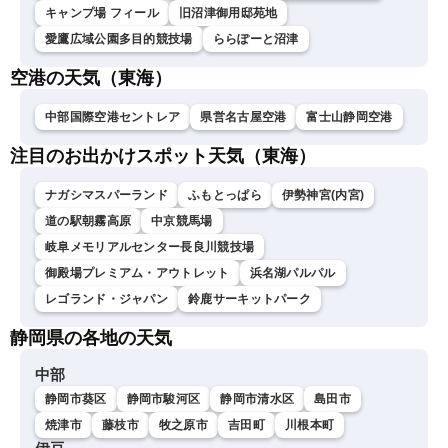
キャンプ場 フィール
旧沼津御用邸苑地
愛鷹広域公園多目的競技場
ららぽーと沼津
空港の天気（東海）
中部国際空港セントレア
県営名古屋空港
富士山静岡空港
注目のお出かけスポット天気（東海）
ナガシマスパーランド
ふもとっぱら
伊勢神宮(内宮)
道の駅朝霧高原
中京競馬場
岐阜メモリアルセンター長良川競技場
御殿場プレミアム・アウトレット
浜名湖パルパル
レゴランド・ジャパン
鈴鹿サーキットパーク
静岡県の各地の天気
中部
静岡市葵区
静岡市駿河区
静岡市清水区
島田市
焼津市
藤枝市
牧之原市
吉田町
川根本町