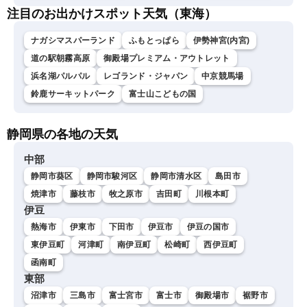
注目のお出かけスポット天気（東海）
ナガシマスパーランド
ふもとっぱら
伊勢神宮(内宮)
道の駅朝霧高原
御殿場プレミアム・アウトレット
浜名湖パルパル
レゴランド・ジャパン
中京競馬場
鈴鹿サーキットパーク
富士山こどもの国
静岡県の各地の天気
中部
静岡市葵区
静岡市駿河区
静岡市清水区
島田市
焼津市
藤枝市
牧之原市
吉田町
川根本町
伊豆
熱海市
伊東市
下田市
伊豆市
伊豆の国市
東伊豆町
河津町
南伊豆町
松崎町
西伊豆町
函南町
東部
沼津市
三島市
富士宮市
富士市
御殿場市
裾野市