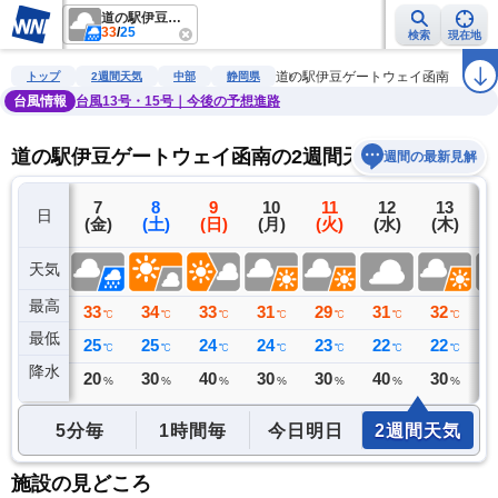
道の駅伊豆ゲートウェイ函南
33
/
25
検索
現在地
雨雲レーダー
台風情報
地震情報
警報・注意報
2週間天気
ラ
道の駅伊豆ゲートウェイ函南
トップ
2週間天気
中部
静岡県
台風情報
台風13号・15号｜今後の予想進路
道の駅伊豆ゲートウェイ函南の2週間天気予報
週間の最新見解
6
7
8
9
10
11
12
13
日
(木)
(金)
(土)
(日)
(月)
(火)
(水)
(木)
(
天気
最高
33
33
34
33
31
29
31
32
3
℃
℃
℃
℃
℃
℃
℃
℃
最低
26
25
25
24
24
23
22
22
2
℃
℃
℃
℃
℃
℃
℃
℃
降水
2
20
30
40
30
30
40
30
4
ミリ
%
%
%
%
%
%
%
5分毎
1時間毎
今日明日
2週間天気
施設の見どころ