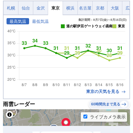
札幌
仙台
金沢
東京
横浜
名古屋
京都
大阪
広
集計期間：8月7日(金)～8月16日(日)
最高気温
最低気温
道の駅伊豆ゲートウェイ函南
東京
東京の天気を見る
雨雲レーダー
60時間先まで見る