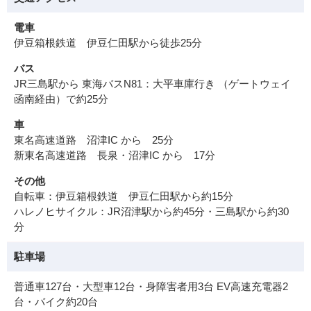
電車
伊豆箱根鉄道 伊豆仁田駅から徒歩25分
バス
JR三島駅から 東海バスN81：大平車庫行き （ゲートウェイ
函南経由）で約25分
車
東名高速道路 沼津IC から 25分
新東名高速道路 長泉・沼津IC から 17分
その他
自転車：伊豆箱根鉄道 伊豆仁田駅から約15分
ハレノヒサイクル：JR沼津駅から約45分・三島駅から約30
分
駐車場
普通車127台・大型車12台・身障害者用3台 EV高速充電器2
台・バイク約20台