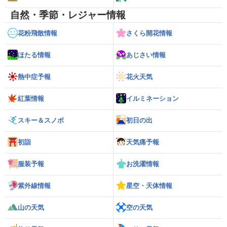
自然・季節・レジャー情報
花粉飛散情報
さくら開花情報
ほたる情報
あじさい情報
熱中症予報
花火天気
紅葉情報
イルミネーション
スキー＆スノボ
初日の出
初詣
天気痛予報
服装予報
お洗濯情報
紫外線情報
星空・天体情報
山の天気
空の天気