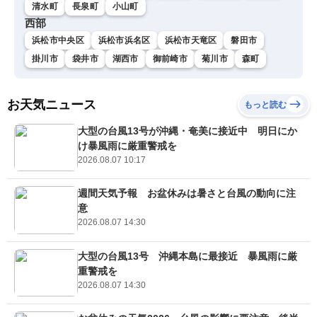
清水町
長泉町
小山町
西部
浜松市中央区
浜松市浜名区
浜松市天竜区
磐田市
掛川市
袋井市
湖西市
御前崎市
菊川市
森町
お天気ニュース
もっと読む
大型の台風13号が沖縄・奄美に接近中 明日にか
け暴風雨に厳重警戒を
2026.08.07 10:17
週間天気予報 お盆休みは暑さと台風の動向に注
意
2026.08.07 14:30
大型の台風13号 沖縄本島に最接近 暴風雨に厳
重警戒を
2026.08.07 14:30