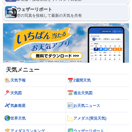
ウェザーリポート
空の写真を投稿して最新の天気を共有
天気メニュー
天気予報
2週間天気
天気図
過去天気図
気象衛星
お天気ニュース
世界天気
アメダス(実況天気)
アメダスランキング
ウェザーリポート