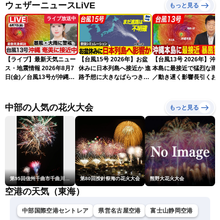
ウェザーニュースLiVE
もっと見る
ライブ放送中
【ライブ】最新天気ニュー
【台風15号 2026年】お盆
【台風13号 2026年】沖
ス・地震情報 2026年8月7
休みに日本列島へ接近か 進
本島に最接近で猛烈な雨
日(金)／台風13号が沖縄・
路予想に大きなばらつき
／動き遅く影響長引くお
奄美に最接近へ 令和8年
（7日13時更新）
れ（7日13時更新）
熊本地震情報〈ウェザーニ
ュースLiVEアフタヌーン・
中部の人気の花火大会
もっと見る
小林李衣奈／内藤邦裕〉
第95回信州千曲市千曲川納涼煙火大会
第80回按針祭海の花火大会
熊野大花火大会
空港の天気（東海）
中部国際空港セントレア
県営名古屋空港
富士山静岡空港