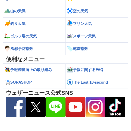
山の天気
空の天気
釣り天気
マリン天気
ゴルフ場の天気
スポーツ天気
風邪予防指数
乾燥指数
便利なメニュー
予報精度向上の取り組み
予報に関するFAQ
SORASHOP
The Last 10-second
ウェザーニュース公式SNS