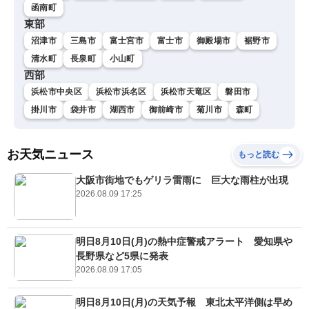
函南町
東部
沼津市
三島市
富士宮市
富士市
御殿場市
裾野市
清水町
長泉町
小山町
西部
浜松市中央区
浜松市浜名区
浜松市天竜区
磐田市
掛川市
袋井市
湖西市
御前崎市
菊川市
森町
お天気ニュース
もっと読む
大阪市街地でもゲリラ雷雨に 巨大な雨柱が出現
2026.08.09 17:25
明日8月10日(月)の熱中症警戒アラート 愛知県や
長野県など5県に発表
2026.08.09 17:05
明日8月10日(月)の天気予報 東北太平洋側は早め