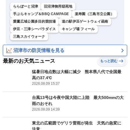
ららぽーと沼津
旧沼津御用邸苑地
手ぶらキャンプ＆BBQ CAMPAGE
楽寿園（三島市立公園）
愛鷹広域公園多目的競技場
道の駅伊豆ゲートウェイ函南
伊豆・三津シーパラダイス
キャンプ場 フィール
三島スカイウォーク
沼津市の防災情報を見る
最新のお天気ニュース
もっと読む
猛暑日地点数は大幅に減少 熊本県八代で全国最
高の37.4℃
2026.08.09 15:37
台風13号は今夜中国大陸に上陸 最大500mmの大
雨のおそれ
2026.08.09 14:39
東北の広範囲でゲリラ雷雨が発生 天気の急変に
注意