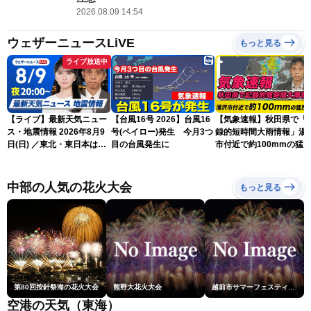
2026.08.09 14:54
ウェザーニュースLiVE
もっと見る
ライブ放送中
【ライブ】最新天気ニュー
【台風16号 2026】台風16
【気象速報】秋田県で「
ス・地震情報 2026年8月9
号(ペイロー)発生 今月3つ
録的短時間大雨情報」湯
日(日) ／東北・東日本は急
目の台風発生に
市付近で約100mmの猛
な雷雨に注意〈ウェザーニ
な雨
ュースLiVEムーン・駒木結
衣／芳野達郎〉
中部の人気の花火大会
もっと見る
第80回按針祭海の花火大会
熊野大花火大会
越前市サマーフェスティバル花火大会
空港の天気（東海）