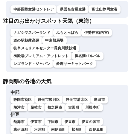
中部国際空港セントレア
県営名古屋空港
富士山静岡空港
注目のお出かけスポット天気（東海）
ナガシマスパーランド
ふもとっぱら
伊勢神宮(内宮)
道の駅朝霧高原
中京競馬場
岐阜メモリアルセンター長良川競技場
御殿場プレミアム・アウトレット
浜名湖パルパル
レゴランド・ジャパン
鈴鹿サーキットパーク
静岡県の各地の天気
中部
静岡市葵区
静岡市駿河区
静岡市清水区
島田市
焼津市
藤枝市
牧之原市
吉田町
川根本町
伊豆
熱海市
伊東市
下田市
伊豆市
伊豆の国市
東伊豆町
河津町
南伊豆町
松崎町
西伊豆町