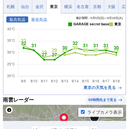
札幌
仙台
金沢
東京
横浜
名古屋
京都
大阪
広
集計期間：8月9日(日)～8月18日(火)
最高気温
最低気温
GARAGE secret base
東京
東京の天気を見る
雨雲レーダー
60時間先まで見る