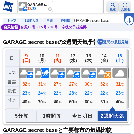
GARAGE secret base
32
/
23
検索
現在地
雨雲レーダー
台風情報
地震情報
警報・注意報
2週間天気
ラ
GARAGE secret base
トップ
2週間天気
中部
静岡県
台風情報
台風13号・15号・16号｜今後の予想進路
GARAGE secret baseの2週間天気予報
週間の最新見解
8
9
10
11
12
13
14
15
日
(土)
(日)
(月)
(火)
(水)
(木)
(金)
(土)
(
天気
最高
33
32
31
27
27
30
32
31
3
℃
℃
℃
℃
℃
℃
℃
℃
最低
24
23
24
22
23
22
22
23
2
℃
℃
℃
℃
℃
℃
℃
℃
降水
0
40
30
40
60
60
30
40
4
ミリ
%
%
%
%
%
%
%
5分毎
1時間毎
今日明日
2週間天気
GARAGE secret baseと主要都市の気温比較