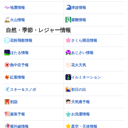
地震情報
津波情報
火山情報
避難情報
自然・季節・レジャー情報
花粉飛散情報
さくら開花情報
ほたる情報
あじさい情報
熱中症予報
花火天気
紅葉情報
イルミネーション
スキー＆スノボ
初日の出
初詣
天気痛予報
服装予報
お洗濯情報
紫外線情報
星空・天体情報