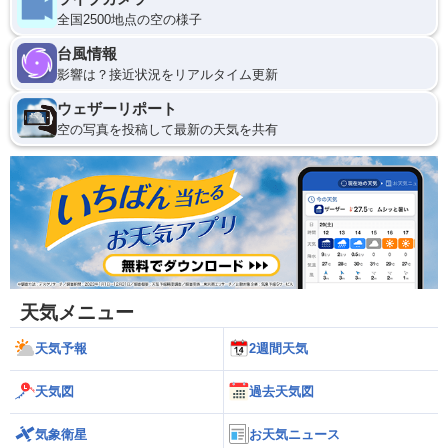
全国2500地点の空の様子
台風情報
影響は？接近状況をリアルタイム更新
ウェザーリポート
空の写真を投稿して最新の天気を共有
天気メニュー
天気予報
2週間天気
天気図
過去天気図
気象衛星
お天気ニュース