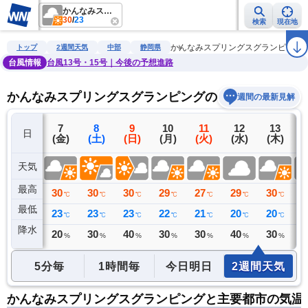
かんなみスプリングスグランピング
30
/
23
検索
現在地
雨雲レーダー
台風情報
地震情報
警報・注意報
2週間天気
ラ
かんなみスプリングスグランピング
トップ
2週間天気
中部
静岡県
台風情報
台風13号・15号｜今後の予想進路
かんなみスプリングスグランピングの2週間天気予報
週間の最新見解
6
7
8
9
10
11
12
13
日
(木)
(金)
(土)
(日)
(月)
(火)
(水)
(木)
(
天気
最高
30
30
30
30
29
27
29
30
2
℃
℃
℃
℃
℃
℃
℃
℃
最低
23
23
23
23
22
21
20
20
2
℃
℃
℃
℃
℃
℃
℃
℃
降水
0
20
30
40
30
30
40
30
4
ミリ
%
%
%
%
%
%
%
5分毎
1時間毎
今日明日
2週間天気
かんなみスプリングスグランピングと主要都市の気温