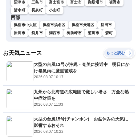
沼津市
三島市
富士宮市
富士市
御殿場市
裾野市
清水町
長泉町
小山町
西部
浜松市中央区
浜松市浜名区
浜松市天竜区
磐田市
掛川市
袋井市
湖西市
御前崎市
菊川市
森町
お天気ニュース
もっと読む
大型の台風13号が沖縄・奄美に接近中 明日にか
け暴風雨に厳重警戒を
2026.08.07 10:17
九州から北海道の広範囲で厳しい暑さ 万全な熱
中症対策を
2026.08.07 11:33
大型の台風15号(チャンホン) お盆休みの天気に
影響するおそれ
2026.08.07 10:22