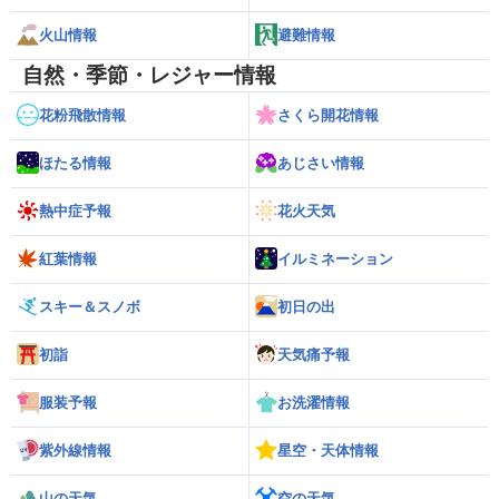
火山情報
避難情報
自然・季節・レジャー情報
花粉飛散情報
さくら開花情報
ほたる情報
あじさい情報
熱中症予報
花火天気
紅葉情報
イルミネーション
スキー＆スノボ
初日の出
初詣
天気痛予報
服装予報
お洗濯情報
紫外線情報
星空・天体情報
山の天気
空の天気