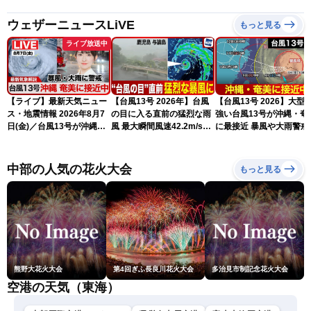
ウェザーニュースLiVE
もっと見る
ライブ放送中
【ライブ】最新天気ニュー
【台風13号 2026年】台風
【台風13号 2026】大型
ス・地震情報 2026年8月7
の目に入る直前の猛烈な雨
強い台風13号が沖縄・奄
日(金)／台風13号が沖縄・
風 最大瞬間風速42.2m/s観
に最接近 暴風や大雨警戒
奄美に最接近へ 令和8年
測 吹き返しも猛烈な暴風
（7日10時現在）
熊本地震情報〈ウェザーニ
になるおそれ
ュースLiVEコーヒータイ
中部の人気の花火大会
もっと見る
ム・江川清音／有賀哲夫〉
熊野大花火大会
第4回ぎふ長良川花火大会
多治見市制記念花火大会
空港の天気（東海）