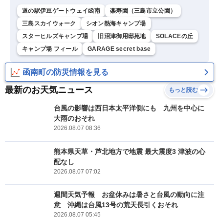
道の駅伊豆ゲートウェイ函南
楽寿園（三島市立公園）
三島スカイウォーク
シオン熱海キャンプ場
スターヒルズキャンプ場
旧沼津御用邸苑地
SOLACEの丘
キャンプ場 フィール
GARAGE secret base
函南町の防災情報を見る
最新のお天気ニュース
もっと読む
台風の影響は西日本太平洋側にも 九州を中心に
大雨のおそれ
2026.08.07 08:36
熊本県天草・芦北地方で地震 最大震度3 津波の心
配なし
2026.08.07 07:02
週間天気予報 お盆休みは暑さと台風の動向に注
意 沖縄は台風13号の荒天長引くおそれ
2026.08.07 05:45