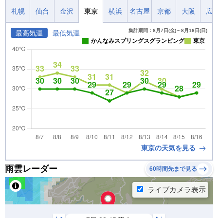
札幌
仙台
金沢
東京
横浜
名古屋
京都
大阪
広
集計期間：8月7日(金)～8月16日(日)
最高気温
最低気温
かんなみスプリングスグランピング
東京
東京の天気を見る
雨雲レーダー
60時間先まで見る