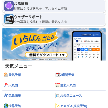
台風情報
影響は？接近状況をリアルタイム更新
ウェザーリポート
空の写真を投稿して最新の天気を共有
天気メニュー
天気予報
2週間天気
天気図
過去天気図
気象衛星
お天気ニュース
世界天気
アメダス(実況天気)