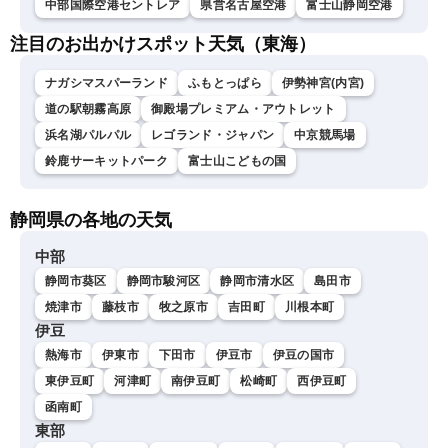
中部国際空港セントレア
県営名古屋空港
富士山静岡空港
注目のお出かけスポット天気（東海）
ナガシマスパーランド
ふもとっぱら
伊勢神宮(内宮)
道の駅朝霧高原
御殿場プレミアム・アウトレット
浜名湖パルパル
レゴランド・ジャパン
中京競馬場
鈴鹿サーキットパーク
富士山こどもの国
静岡県の各地の天気
中部
静岡市葵区
静岡市駿河区
静岡市清水区
島田市
焼津市
藤枝市
牧之原市
吉田町
川根本町
伊豆
熱海市
伊東市
下田市
伊豆市
伊豆の国市
東伊豆町
河津町
南伊豆町
松崎町
西伊豆町
函南町
東部