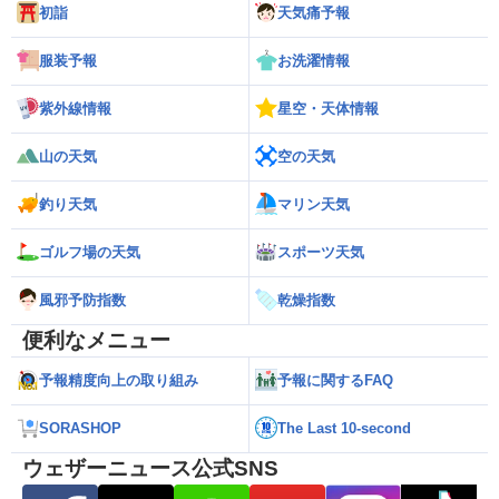
初詣
天気痛予報
服装予報
お洗濯情報
紫外線情報
星空・天体情報
山の天気
空の天気
釣り天気
マリン天気
ゴルフ場の天気
スポーツ天気
風邪予防指数
乾燥指数
便利なメニュー
予報精度向上の取り組み
予報に関するFAQ
SORASHOP
The Last 10-second
ウェザーニュース公式SNS