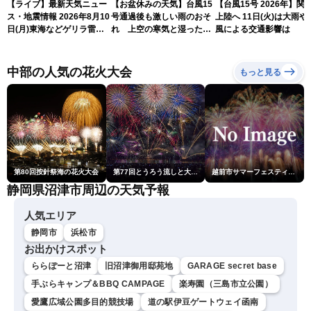
【ライブ】最新天気ニュー
【お盆休みの天気】台風15
【台風15号 2026年】関
ス・地震情報 2026年8月10
号通過後も激しい雨のおそ
上陸へ 11日(火)は大雨や
日(月)東海などゲリラ雷雨
れ 上空の寒気と湿った空
風による交通影響は
に注意 東北や関東は早めの
気でゲリラ雷雨に注意
台風対策を〈ウェザーニュ
ースLiVEアフタヌーン・戸
中部の人気の花火大会
もっと見る
北美月／宇野沢達也〉
第80回按針祭海の花火大会
第77回とうろう流しと大花火大会
越前市サマーフェスティバル花火大会
静岡県沼津市周辺の天気予報
人気エリア
静岡市
浜松市
お出かけスポット
ららぽーと沼津
旧沼津御用邸苑地
GARAGE secret base
手ぶらキャンプ＆BBQ CAMPAGE
楽寿園（三島市立公園）
愛鷹広域公園多目的競技場
道の駅伊豆ゲートウェイ函南