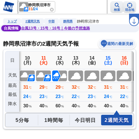
静岡県沼津市
31
/
24
検索
現在地
雨雲レーダー
台風情報
地震情報
警報・注意報
2週間天気
ラ
静岡県沼津市
トップ
2週間天気
中部
静岡県
台風情報
台風13号・15号・16号｜今後の予想進路
静岡県沼津市の2週間天気予報
週間の最新見解
9
10
11
12
13
14
15
16
日
(日)
(月)
(火)
(水)
(木)
(金)
(土)
(日)
(
天気
最高
32
31
29
29
32
32
31
31
3
℃
℃
℃
℃
℃
℃
℃
℃
最低
24
24
23
23
22
23
24
22
2
℃
℃
℃
℃
℃
℃
℃
℃
降水
3
30
40
60
40
40
40
40
4
ミリ
%
%
%
%
%
%
%
5分毎
1時間毎
今日明日
2週間天気