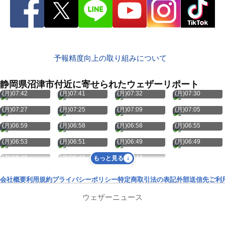
予報精度向上の取り組みについて
静岡県沼津市付近に寄せられたウェザーリポート
8月10日
8月10日
8月10日
8月10日
(月)07:42
(月)07:41
(月)07:32
(月)07:30
8月10日
8月10日
8月10日
8月10日
(月)07:27
(月)07:25
(月)07:09
(月)07:05
8月10日
8月10日
8月10日
8月10日
(月)06:59
(月)06:58
(月)06:58
(月)06:55
8月10日
8月10日
8月10日
8月10日
(月)06:53
(月)06:51
(月)06:49
(月)06:49
8月10日
8月10日
8月10日
(月)06:46
(月)06:46
(月)06:43
もっと見る
会社概要
利用規約
プライバシーポリシー
特定商取引法の表記
外部送信先
ご利
ウェザーニュース