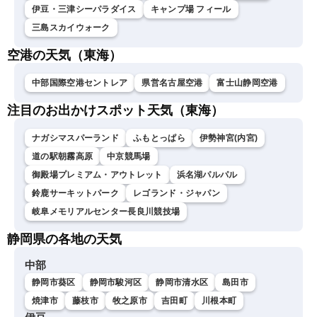
伊豆・三津シーパラダイス
キャンプ場 フィール
三島スカイウォーク
空港の天気（東海）
中部国際空港セントレア
県営名古屋空港
富士山静岡空港
注目のお出かけスポット天気（東海）
ナガシマスパーランド
ふもとっぱら
伊勢神宮(内宮)
道の駅朝霧高原
中京競馬場
御殿場プレミアム・アウトレット
浜名湖パルパル
鈴鹿サーキットパーク
レゴランド・ジャパン
岐阜メモリアルセンター長良川競技場
静岡県の各地の天気
中部
静岡市葵区
静岡市駿河区
静岡市清水区
島田市
焼津市
藤枝市
牧之原市
吉田町
川根本町