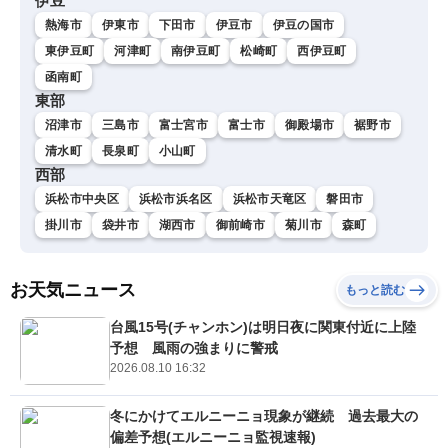
伊豆
熱海市
伊東市
下田市
伊豆市
伊豆の国市
東伊豆町
河津町
南伊豆町
松崎町
西伊豆町
函南町
東部
沼津市
三島市
富士宮市
富士市
御殿場市
裾野市
清水町
長泉町
小山町
西部
浜松市中央区
浜松市浜名区
浜松市天竜区
磐田市
掛川市
袋井市
湖西市
御前崎市
菊川市
森町
お天気ニュース
もっと読む
台風15号(チャンホン)は明日夜に関東付近に上陸
予想 風雨の強まりに警戒
2026.08.10 16:32
冬にかけてエルニーニョ現象が継続 過去最大の
偏差予想(エルニーニョ監視速報)