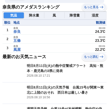
奈良県のアメダスランキング
もっと見る
気温
降水量
風
降雪量
湿度
順位
地点
観測値
奈良
00:03
1
奈良
24.3℃
奈良
00:03
2
五條
23.3℃
奈良
00:01
3
風屋
22.2℃
最新のお天気ニュース
もっと読む
明日8月11日(火)の熱中症警戒アラート 高知・熊
本・鹿児島の3県に発表
2026.08.10 17:21
明日8月11日(火)の天気予報 台風15号が関東〜東
北に上陸のおそれ 西日本は厳しい暑さ
2026.08.10 16:56
週間天気予報 台風15号が本州横断 熱中症や急