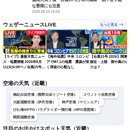
な雷雨にも注意
2026.08.10 14:50
ウェザーニュースLiVE
もっと見る
ライブ放送中
【ライブ】最新天気ニュー
【海外地震】中米 コロンビ
【台風15号 2026】関東
ス・地震情報 2026年8月
アでM7.1の地震 震源が深
接近・上陸 雨や風のピ
11(火)4:00〜／台風15号が
く津波の心配なし
クは？
関東に上陸のおそれ〈ウェ
ザーニュースLiVEモーニン
空港の天気（近畿）
グ・福吉貴文〉／H3ロケッ
ト「みちびき7号機」の打
上げ
南紀白浜空港（熊野白浜リゾート空港）
コウノトリ但馬空港
大阪国際空港（伊丹空港）
神戸空港（マリンエア）
びわ湖ＭPPG パラグライダー飛行場（MPG琵琶湖）
関西国際空港
注目のお出かけスポット天気（近畿）