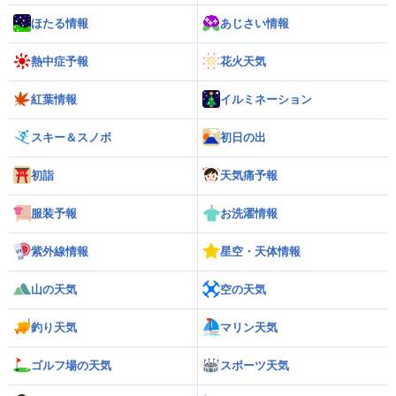
ほたる情報
あじさい情報
熱中症予報
花火天気
紅葉情報
イルミネーション
スキー＆スノボ
初日の出
初詣
天気痛予報
服装予報
お洗濯情報
紫外線情報
星空・天体情報
山の天気
空の天気
釣り天気
マリン天気
ゴルフ場の天気
スポーツ天気