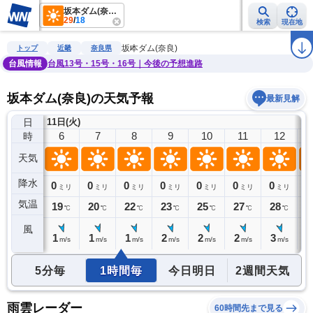
坂本ダム(奈良)
29
/
18
検索
現在地
雨雲レーダー
台風情報
地震情報
警報・注意報
2週間天気
ラ
坂本ダム(奈良)
トップ
近畿
奈良県
台風情報
台風13号・15号・16号｜今後の予想進路
坂本ダム(奈良)の天気予報
最新見解
日
11日(火)
5
6
7
8
9
10
11
12
時
天気
降水
0
0
0
0
0
0
0
0
0
ミリ
ミリ
ミリ
ミリ
ミリ
ミリ
ミリ
ミリ
気温
18
19
20
22
23
25
27
28
2
℃
℃
℃
℃
℃
℃
℃
℃
風
1
1
1
1
2
2
2
3
3
m/s
m/s
m/s
m/s
m/s
m/s
m/s
m/s
5分毎
1時間毎
今日明日
2週間天気
雨雲レーダー
60時間先まで見る