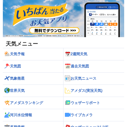
天気メニュー
天気予報
2週間天気
天気図
過去天気図
気象衛星
お天気ニュース
世界天気
アメダス(実況天気)
アメダスランキング
ウェザーリポート
河川水位情報
ライブカメラ