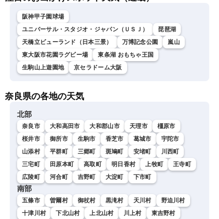
阪神甲子園球場
ユニバーサル・スタジオ・ジャパン（ＵＳＪ）
琵琶湖
天橋立ビューランド（日本三景）
万博記念公園
嵐山
東大阪市花園ラグビー場
東条湖 おもちゃ王国
生駒山上遊園地
京セラドーム大阪
奈良県の各地の天気
北部
奈良市
大和高田市
大和郡山市
天理市
橿原市
桜井市
御所市
生駒市
香芝市
葛城市
宇陀市
山添村
平群町
三郷町
斑鳩町
安堵町
川西町
三宅町
田原本町
高取町
明日香村
上牧町
王寺町
広陵町
河合町
吉野町
大淀町
下市町
南部
五條市
曽爾村
御杖村
黒滝村
天川村
野迫川村
十津川村
下北山村
上北山村
川上村
東吉野村