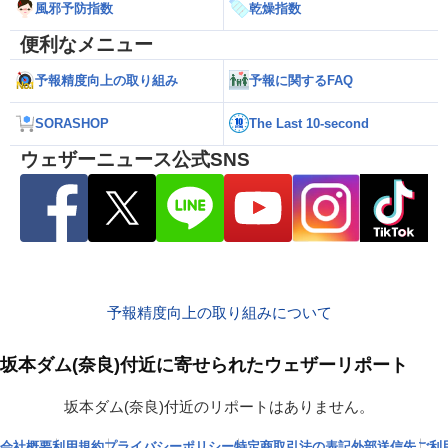
風邪予防指数
乾燥指数
便利なメニュー
予報精度向上の取り組み
予報に関するFAQ
SORASHOP
The Last 10-second
ウェザーニュース公式SNS
予報精度向上の取り組みについて
坂本ダム(奈良)付近に寄せられたウェザーリポート
坂本ダム(奈良)付近のリポートはありません。
会社概要
利用規約
プライバシーポリシー
特定商取引法の表記
外部送信先
ご利