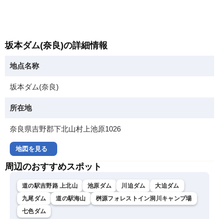
坂本ダム(奈良)の詳細情報
地点名称
坂本ダム(奈良)
所在地
奈良県吉野郡下北山村上池原1026
地図を見る
周辺のおすすめスポット
道の駅吉野路 上北山
池原ダム
川迫ダム
大迫ダム
九尾ダム
道の駅海山
桝源フォレストイン洞川キャンプ場
七色ダム