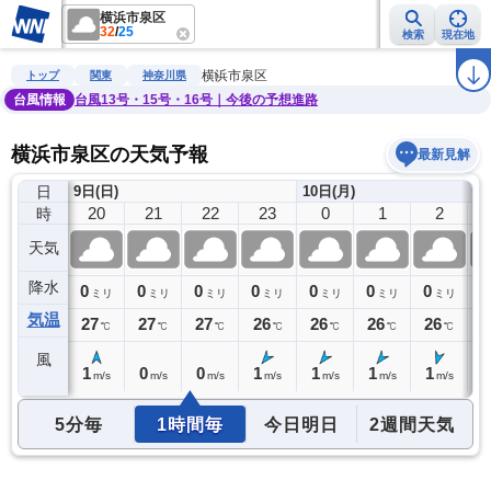
横浜市泉区
32
/
25
検索
現在地
雨雲レーダー
台風情報
地震情報
警報・注意報
2週間天気
ラ
横浜市泉区
トップ
関東
神奈川県
台風情報
台風13号・15号・16号｜今後の予想進路
横浜市泉区の天気予報
最新見解
日
9日(日)
10日(月)
19
20
21
22
23
0
1
2
時
天気
降水
0
0
0
0
0
0
0
0
0
ミリ
ミリ
ミリ
ミリ
ミリ
ミリ
ミリ
ミリ
気温
28
27
27
27
26
26
26
26
2
℃
℃
℃
℃
℃
℃
℃
℃
風
1
1
0
0
1
1
1
1
1
m/s
m/s
m/s
m/s
m/s
m/s
m/s
m/s
5分毎
1時間毎
今日明日
2週間天気