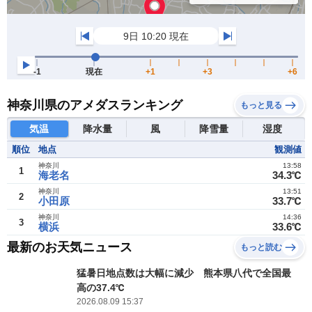
神奈川県のアメダスランキング
もっと見る
気温
降水量
風
降雪量
湿度
順位
地点
観測値
神奈川
13:58
1
海老名
34.3℃
神奈川
13:51
2
小田原
33.7℃
神奈川
14:36
3
横浜
33.6℃
最新のお天気ニュース
もっと読む
猛暑日地点数は大幅に減少 熊本県八代で全国最
高の37.4℃
2026.08.09 15:37