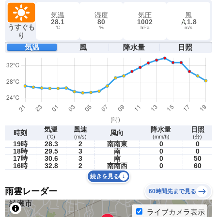
気温
湿度
気圧
風
28.1
80
1002
1.8
うすぐも
℃
%
hPa
m/s
り
気温
風
降水量
日照
気温
風速
降水量
日照
時刻
風向
(℃)
(m/s)
(mm/h)
(分)
19時
28.3
2
南南東
0
0
18時
29.5
3
南
0
0
17時
30.6
3
南
0
50
16時
32.8
2
南南西
0
60
続きを見る
雨雲レーダー
60時間先まで見る