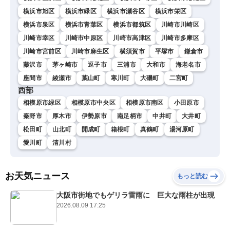
横浜市旭区
横浜市緑区
横浜市瀬谷区
横浜市栄区
横浜市泉区
横浜市青葉区
横浜市都筑区
川崎市川崎区
川崎市幸区
川崎市中原区
川崎市高津区
川崎市多摩区
川崎市宮前区
川崎市麻生区
横須賀市
平塚市
鎌倉市
藤沢市
茅ヶ崎市
逗子市
三浦市
大和市
海老名市
座間市
綾瀬市
葉山町
寒川町
大磯町
二宮町
西部
相模原市緑区
相模原市中央区
相模原市南区
小田原市
秦野市
厚木市
伊勢原市
南足柄市
中井町
大井町
松田町
山北町
開成町
箱根町
真鶴町
湯河原町
愛川町
清川村
お天気ニュース
もっと読む
大阪市街地でもゲリラ雷雨に 巨大な雨柱が出現
2026.08.09 17:25