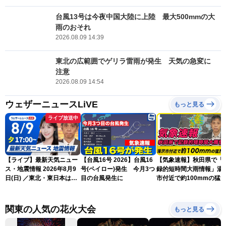
台風13号は今夜中国大陸に上陸 最大500mmの大
雨のおそれ
2026.08.09 14:39
東北の広範囲でゲリラ雷雨が発生 天気の急変に
注意
2026.08.09 14:54
ウェザーニュースLiVE
もっと見る
ライブ放送中
【ライブ】最新天気ニュー
【台風16号 2026】台風16
【気象速報】秋田県で「
ス・地震情報 2026年8月9
号(ペイロー)発生 今月3つ
録的短時間大雨情報」湯
日(日) ／東北・東日本は急
目の台風発生に
市付近で約100mmの猛
な雷雨に注意〈ウェザーニ
な雨
ュースLiVEイブニング・戸
北美月／芳野達郎〉
関東の人気の花火大会
もっと見る