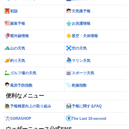
初詣
天気痛予報
服装予報
お洗濯情報
紫外線情報
星空・天体情報
山の天気
空の天気
釣り天気
マリン天気
ゴルフ場の天気
スポーツ天気
風邪予防指数
乾燥指数
便利なメニュー
予報精度向上の取り組み
予報に関するFAQ
SORASHOP
The Last 10-second
ウェザーニュース公式SNS