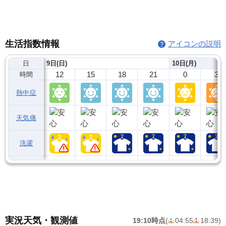
生活指数情報
アイコンの説明
日
9日(日)
10日(月)
12
15
18
21
0
3
時間
熱中症
天気痛
洗濯
実況天気・観測値
19:10時点
(
04:55
18:39
)