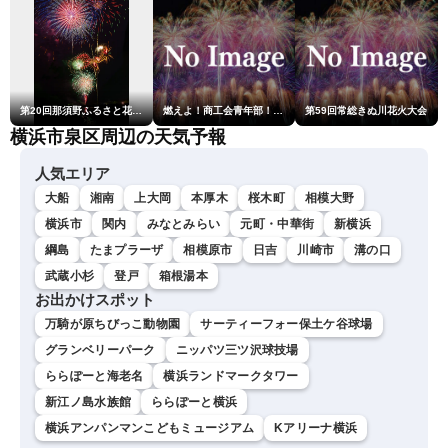
第20回那須野ふるさと花火大会
燃えよ！商工会青年部！！第23回こうのす花火大会
第59回常総きぬ川花火大会
横浜市泉区周辺の天気予報
人気エリア
大船
湘南
上大岡
本厚木
桜木町
相模大野
横浜市
関内
みなとみらい
元町・中華街
新横浜
綱島
たまプラーザ
相模原市
日吉
川崎市
溝の口
武蔵小杉
登戸
箱根湯本
お出かけスポット
万騎が原ちびっこ動物園
サーティーフォー保土ケ谷球場
グランベリーパーク
ニッパツ三ツ沢球技場
ららぽーと海老名
横浜ランドマークタワー
新江ノ島水族館
ららぽーと横浜
横浜アンパンマンこどもミュージアム
Kアリーナ横浜