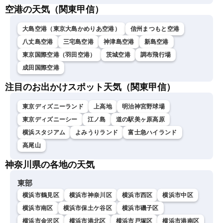
空港の天気（関東甲信）
大島空港（東京大島かめりあ空港）
信州まつもと空港
八丈島空港
三宅島空港
神津島空港
新島空港
東京国際空港（羽田空港）
茨城空港
調布飛行場
成田国際空港
注目のお出かけスポット天気（関東甲信）
東京ディズニーランド
上高地
明治神宮野球場
東京ディズニーシー
江ノ島
道の駅美ヶ原高原
横浜スタジアム
よみうりランド
富士急ハイランド
高尾山
神奈川県の各地の天気
東部
横浜市鶴見区
横浜市神奈川区
横浜市西区
横浜市中区
横浜市南区
横浜市保土ケ谷区
横浜市磯子区
横浜市金沢区
横浜市港北区
横浜市戸塚区
横浜市港南区