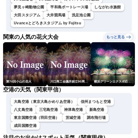
夢見ヶ崎動物公園
平和島ボートレース場
しながわ水族館
大田スタジアム
大井競馬場
洗足池公園
Uvanceとどろきスタジアム by Fujitsu
関東の人気の花火大会
もっと見る
第74回小山の花火
川口商工会議所創立90周年・青年部40周年・女性会30周年記念 第6回川口花火大会
横浜グリーンエクスポ応援 みなとみらいフェスティバル「スカイシンフォニーinヨコハマ presented byコロワイド」
空港の天気（関東甲信）
大島空港（東京大島かめりあ空港）
信州まつもと空港
八丈島空港
三宅島空港
神津島空港
新島空港
東京国際空港（羽田空港）
茨城空港
調布飛行場
成田国際空港
注目のお出かけスポット天気（関東甲信）