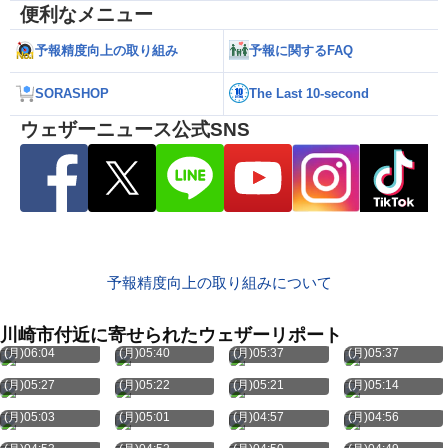
便利なメニュー
予報精度向上の取り組み
予報に関するFAQ
SORASHOP
The Last 10-second
ウェザーニュース公式SNS
予報精度向上の取り組みについて
川崎市付近に寄せられたウェザーリポート
8月10日
8月10日
8月10日
8月10日
(月)06:04
(月)05:40
(月)05:37
(月)05:37
8月10日
8月10日
8月10日
8月10日
(月)05:27
(月)05:22
(月)05:21
(月)05:14
8月10日
8月10日
8月10日
8月10日
(月)05:03
(月)05:01
(月)04:57
(月)04:56
8月10日
8月10日
8月10日
8月10日