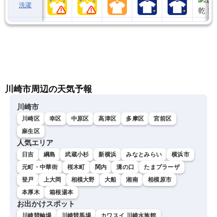
洗濯
川崎市周辺の天気予報
川崎市
川崎区
幸区
中原区
高津区
多摩区
宮前区
麻生区
人気エリア
日吉
綱島
武蔵小杉
新横浜
みなとみらい
横浜市
元町・中華街
桜木町
関内
溝の口
たまプラーザ
登戸
上大岡
相模大野
大船
湘南
相模原市
本厚木
箱根湯本
お出かけスポット
川崎競輪場
川崎競馬場
カワスイ 川崎水族館