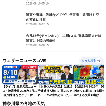
2026.08.10 05:10
関東や東海、近畿などでゲリラ雷雨 週明けも空
の変化に注意
2026.08.10 07:15
台風15号(チャンホン) 11日(火)に東北南部または
関東に上陸の可能性
2026.08.10 06:15
ウェザーニュースLiVE
もっと見る
ライブ放送中
【ライブ】最新天気ニュー
【お盆休みの天気】台風15
【台風15号 2026年】関
ス・地震情報 2026年8月10
号通過後も激しい雨のおそ
上陸へ 11日(火)は大雨や
日(月)東海などゲリラ雷雨
れ 上空の寒気と湿った空
風による交通影響は
に注意 東北や関東は早めの
気でゲリラ雷雨に注意
神奈川県の各地の天気
台風対策を〈ウェザーニュ