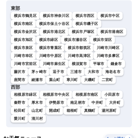
ースLiVEアフタヌーン・戸
東部
北美月／宇野沢達也〉
横浜市鶴見区
横浜市神奈川区
横浜市西区
横浜市中区
横浜市南区
横浜市保土ケ谷区
横浜市磯子区
横浜市金沢区
横浜市港北区
横浜市戸塚区
横浜市港南区
横浜市旭区
横浜市緑区
横浜市瀬谷区
横浜市栄区
横浜市泉区
横浜市青葉区
横浜市都筑区
川崎市川崎区
川崎市幸区
川崎市中原区
川崎市高津区
川崎市多摩区
川崎市宮前区
川崎市麻生区
横須賀市
平塚市
鎌倉市
藤沢市
茅ヶ崎市
逗子市
三浦市
大和市
海老名市
座間市
綾瀬市
葉山町
寒川町
大磯町
二宮町
西部
相模原市緑区
相模原市中央区
相模原市南区
小田原市
秦野市
厚木市
伊勢原市
南足柄市
中井町
大井町
松田町
山北町
開成町
箱根町
真鶴町
湯河原町
愛川町
清川村