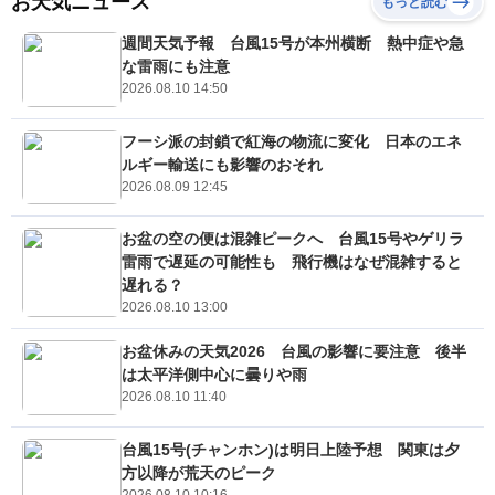
お天気ニュース
もっと読む
週間天気予報 台風15号が本州横断 熱中症や急
な雷雨にも注意
2026.08.10 14:50
フーシ派の封鎖で紅海の物流に変化 日本のエネ
ルギー輸送にも影響のおそれ
2026.08.09 12:45
お盆の空の便は混雑ピークへ 台風15号やゲリラ
雷雨で遅延の可能性も 飛行機はなぜ混雑すると
遅れる？
2026.08.10 13:00
お盆休みの天気2026 台風の影響に要注意 後半
は太平洋側中心に曇りや雨
2026.08.10 11:40
台風15号(チャンホン)は明日上陸予想 関東は夕
方以降が荒天のピーク
2026.08.10 10:16