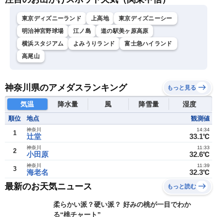
東京ディズニーランド
上高地
東京ディズニーシー
明治神宮野球場
江ノ島
道の駅美ヶ原高原
横浜スタジアム
よみうりランド
富士急ハイランド
高尾山
神奈川県のアメダスランキング
もっと見る
気温
降水量
風
降雪量
湿度
順位
地点
観測値
神奈川
14:34
1
辻堂
33.1℃
神奈川
11:33
2
小田原
32.6℃
神奈川
11:39
3
海老名
32.3℃
最新のお天気ニュース
もっと読む
柔らかい派？硬い派？ 好みの桃が一目でわか
る“桃チャート”