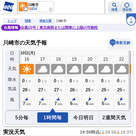
川崎市
30
/
24
検索
現在地
雨雲レーダー
台風情報
地震情報
警報・注意報
2週間天気
ラ
川崎市
トップ
関東
神奈川県
台風情報
台風15号｜東北南部または関東に上陸の可能性
川崎市の天気予報
最新見解
日
10日(月)
15
16
17
18
19
20
21
22
時
天気
降水
0
0
0
0
0
0
0
0
0
ミリ
ミリ
ミリ
ミリ
ミリ
ミリ
ミリ
ミリ
気温
29
28
27
27
26
25
25
25
2
℃
℃
℃
℃
℃
℃
℃
℃
風
7
7
7
7
6
6
5
5
5
m/s
m/s
m/s
m/s
m/s
m/s
m/s
m/s
5分毎
1時間毎
今日明日
2週間天気
実況天気
14:50時点
(
04:56
18:37
)