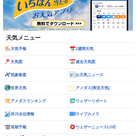
天気メニュー
天気予報
2週間天気
天気図
過去天気図
気象衛星
お天気ニュース
世界天気
アメダス(実況天気)
アメダスランキング
ウェザーリポート
河川水位情報
ライブカメラ
長期予報
ウェザーニュースLiVE