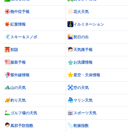
熱中症予報
花火天気
紅葉情報
イルミネーション
スキー＆スノボ
初日の出
初詣
天気痛予報
服装予報
お洗濯情報
紫外線情報
星空・天体情報
山の天気
空の天気
釣り天気
マリン天気
ゴルフ場の天気
スポーツ天気
風邪予防指数
乾燥指数