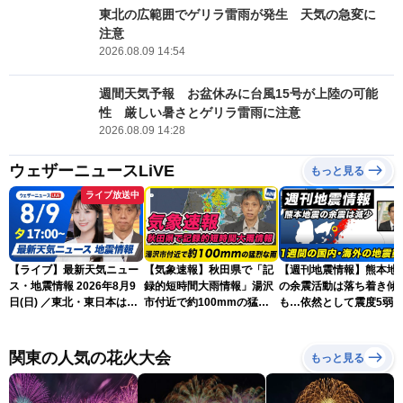
東北の広範囲でゲリラ雷雨が発生 天気の急変に
注意
2026.08.09 14:54
週間天気予報 お盆休みに台風15号が上陸の可能
性 厳しい暑さとゲリラ雷雨に注意
2026.08.09 14:28
ウェザーニュースLiVE
もっと見る
ライブ放送中
【ライブ】最新天気ニュー
【気象速報】秋田県で「記
【週刊地震情報】熊本地
ス・地震情報 2026年8月9
録的短時間大雨情報」湯沢
の余震活動は落ち着き傾
日(日) ／東北・東日本は急
市付近で約100mmの猛烈
も…依然として震度5弱
な雷雨に注意〈ウェザーニ
な雨
戒
ュースLiVEイブニング・戸
北美月／芳野達郎〉
関東の人気の花火大会
もっと見る