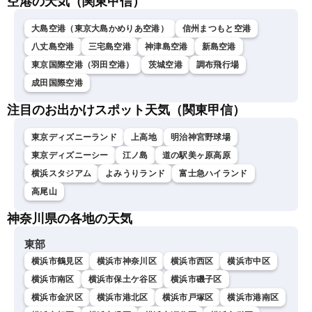
空港の天気（関東甲信）
大島空港（東京大島かめりあ空港）
信州まつもと空港
八丈島空港
三宅島空港
神津島空港
新島空港
東京国際空港（羽田空港）
茨城空港
調布飛行場
成田国際空港
注目のお出かけスポット天気（関東甲信）
東京ディズニーランド
上高地
明治神宮野球場
東京ディズニーシー
江ノ島
道の駅美ヶ原高原
横浜スタジアム
よみうりランド
富士急ハイランド
高尾山
神奈川県の各地の天気
東部
横浜市鶴見区
横浜市神奈川区
横浜市西区
横浜市中区
横浜市南区
横浜市保土ケ谷区
横浜市磯子区
横浜市金沢区
横浜市港北区
横浜市戸塚区
横浜市港南区