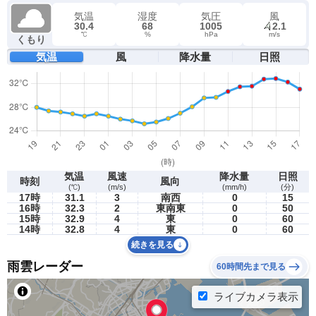
気温
湿度
気圧
風
30.4
68
1005
2.1
℃
%
hPa
m/s
くもり
気温
風
降水量
日照
気温
風速
降水量
日照
時刻
風向
(℃)
(m/s)
(mm/h)
(分)
17時
31.1
3
南西
0
15
16時
32.3
2
東南東
0
50
15時
32.9
4
東
0
60
14時
32.8
4
東
0
60
続きを見る
雨雲レーダー
60時間先まで見る