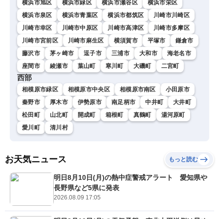
横浜市旭区
横浜市緑区
横浜市瀬谷区
横浜市栄区
横浜市泉区
横浜市青葉区
横浜市都筑区
川崎市川崎区
川崎市幸区
川崎市中原区
川崎市高津区
川崎市多摩区
川崎市宮前区
川崎市麻生区
横須賀市
平塚市
鎌倉市
藤沢市
茅ヶ崎市
逗子市
三浦市
大和市
海老名市
座間市
綾瀬市
葉山町
寒川町
大磯町
二宮町
西部
相模原市緑区
相模原市中央区
相模原市南区
小田原市
秦野市
厚木市
伊勢原市
南足柄市
中井町
大井町
松田町
山北町
開成町
箱根町
真鶴町
湯河原町
愛川町
清川村
お天気ニュース
もっと読む
明日8月10日(月)の熱中症警戒アラート 愛知県や
長野県など5県に発表
2026.08.09 17:05