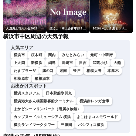
大洗海上花火大会2026
燃えよ！商工会青年部！！第23回こうのす花火大会
2026いなしき夏まつり花火大会
横浜市中区周辺の天気予報
人気エリア
横浜市
桜木町
関内
みなとみらい
元町・中華街
上大岡
新横浜
綱島
川崎市
日吉
武蔵小杉
大船
たまプラーザ
溝の口
湘南
登戸
相模大野
本厚木
相模原市
箱根湯本
お出かけスポット
横浜スタジアム
日本郵船氷川丸
横浜港大さん橋国際客船ターミナル
横浜赤レンガ倉庫
まかどシーマリンパーク（附属水族館）
カップヌードルミュージアム 横浜
よこはまコスモワールド
横浜ランドマークタワー
三溪園
パシフィコ横浜