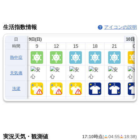
生活指数情報
アイコンの説明
日
9日(日)
10日(月
9
12
15
18
21
0
時間
熱中症
天気痛
洗濯
実況天気・観測値
17:10時点
(
04:55
18:38
)