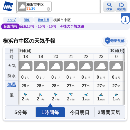
横浜市中区
33
/
26
検索
現在地
雨雲レーダー
台風情報
地震情報
警報・注意報
2週間天気
ラ
横浜市中区
トップ
関東
神奈川県
台風情報
台風13号・15号・16号｜今後の予想進路
横浜市中区の天気予報
最新見解
日
9日(日)
10日(月)
17
18
19
20
21
22
23
0
時
天気
降水
0
0
0
0
0
0
0
0
0
ミリ
ミリ
ミリ
ミリ
ミリ
ミリ
ミリ
ミリ
気温
30
29
28
28
27
27
27
27
2
℃
℃
℃
℃
℃
℃
℃
℃
風
2
2
2
2
2
1
1
1
1
m/s
m/s
m/s
m/s
m/s
m/s
m/s
m/s
5分毎
1時間毎
今日明日
2週間天気