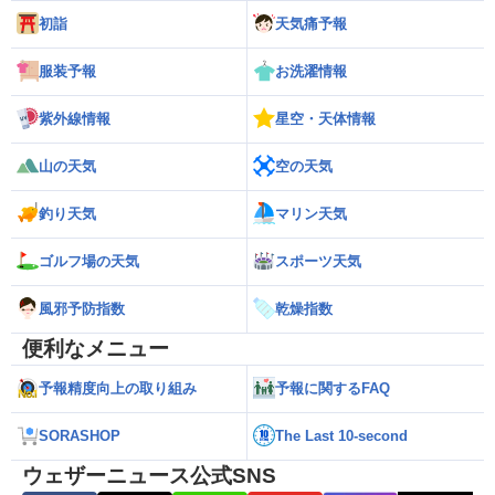
初詣
天気痛予報
服装予報
お洗濯情報
紫外線情報
星空・天体情報
山の天気
空の天気
釣り天気
マリン天気
ゴルフ場の天気
スポーツ天気
風邪予防指数
乾燥指数
便利なメニュー
予報精度向上の取り組み
予報に関するFAQ
SORASHOP
The Last 10-second
ウェザーニュース公式SNS